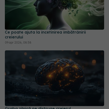
Ce poate ajuta la încetinirea îmbătrânirii
creierului
09 apr 2026, 08:58
Graba zilnică ne distruge creierul
30 ian 2026, 17:43