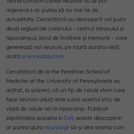
Teoria conform cărea neuronii nu se pot
regenera s-ar putea să nu mai fie de
actualitate. Cercetătorii au descoperit cel puțin
două regiuni ale creierului - centrul mirosului și
hipocampul, locul de învățare și memorie – care
generează noi neuroni, pe toată durata vieții,
arată
sciencedaily.com.
Cercetătorii de la the Perelman School of
Medicine at the University of Pennsylvania au
arătat, la șoareci, că un tip de celule stem care
face neuroni adulți este sursa acestui stoc de
viață de celule noi în hipocamp. Publicat
săptămâna aceasta în
Cell
, aceste descoperiri
ar putea ajuta
neurologii
să-și dea seama cum