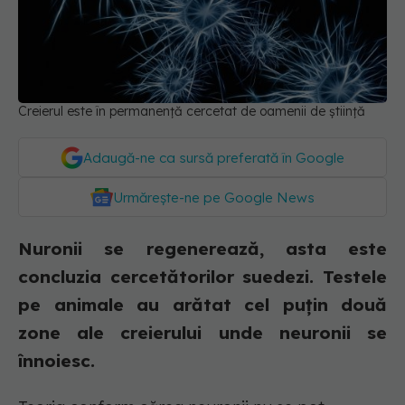
Creierul este în permanență cercetat de oamenii de știință
Adaugă-ne ca sursă preferată în Google
Urmărește-ne pe Google News
Nuronii se regenerează, asta este
concluzia cercetătorilor suedezi. Testele
pe animale au arătat cel puțin două
zone ale creierului unde neuronii se
înnoiesc.