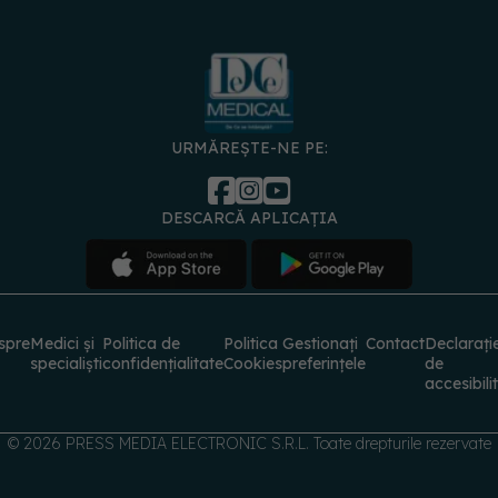
URMĂREȘTE-NE PE:
DESCARCĂ APLICAȚIA
spre
Medici și
Politica de
Politica
Gestionați
Contact
Declarați
specialiști
confidențialitate
Cookies
preferințele
de
accesibili
© 2026 PRESS MEDIA ELECTRONIC S.R.L. Toate drepturile rezervate