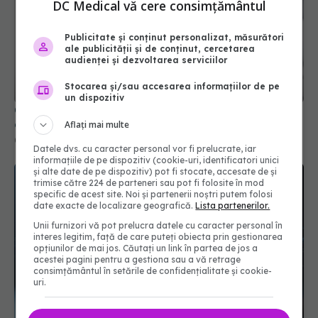
DC Medical vă cere consimțământul
Publicitate și conținut personalizat, măsurători
ale publicității și de conținut, cercetarea
Ce înseamnă durerea din spatele capului și ce
audienței și dezvoltarea serviciilor
cauze o provoacă
Stocarea și/sau accesarea informațiilor de pe
08 apr 2026, 09:41
un dispozitiv
Aflați mai multe
Datele dvs. cu caracter personal vor fi prelucrate, iar
informațiile de pe dispozitiv (cookie-uri, identificatori unici
și alte date de pe dispozitiv) pot fi stocate, accesate de și
trimise către 224 de parteneri sau pot fi folosite în mod
specific de acest site. Noi și partenerii noștri putem folosi
date exacte de localizare geografică.
Lista partenerilor.
Unii furnizori vă pot prelucra datele cu caracter personal în
interes legitim, față de care puteți obiecta prin gestionarea
opțiunilor de mai jos. Căutați un link în partea de jos a
acestei pagini pentru a gestiona sau a vă retrage
consimțământul în setările de confidențialitate și cookie-
Scutul alimentar care oprește declinul cognitiv
uri.
15 apr 2026, 20:04