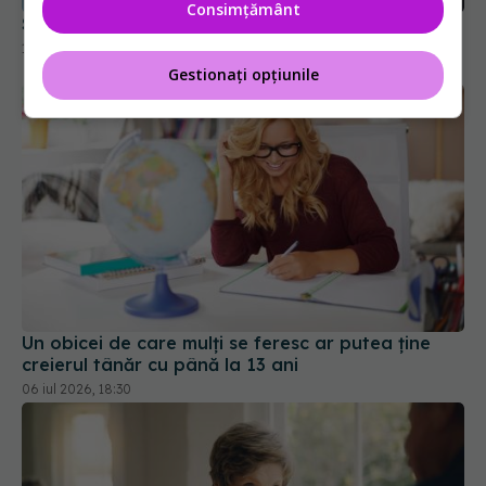
Consimțământ
Gestionați opțiunile
Un obicei de care mulți se feresc ar putea ține
creierul tânăr cu până la 13 ani
06 iul 2026, 18:30