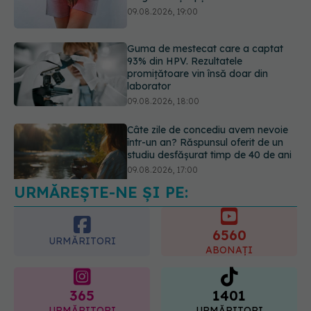
93% din HPV. Rezultatele
promițătoare vin însă doar din
laborator
09.08.2026, 18:00
Câte zile de concediu avem nevoie
într-un an? Răspunsul oferit de un
studiu desfășurat timp de 40 de ani
09.08.2026, 17:00
URMĂREȘTE-NE ȘI PE:
Reclamele din platformele medicale
AI pot influența prescrierea
medicamentelor
6560
09.08.2026, 21:00
URMĂRITORI
ABONAȚI
365
1401
URMĂRITORI
URMĂRITORI
ARTICOLE SIMILARE