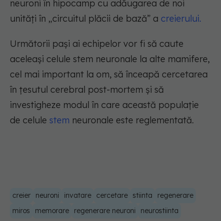
neuroni în hipocamp cu adăugarea de noi
unități în „circuitul plăcii de bază” a
creierului.
Următorii pași ai echipelor vor fi să caute
aceleași celule stem neuronale la alte mamifere,
cel mai important la om, să înceapă cercetarea
în țesutul cerebral post-mortem și să
investigheze modul în care această populație
de celule
stem
neuronale este reglementată.
creier
neuroni
invatare
cercetare
stiinta
regenerare
miros
memorare
regenerare neuroni
neurostiinta