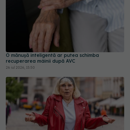
O mănușă inteligentă ar putea schimba
recuperarea mâinii după AVC
26 iul 2026, 15:50
De ce uităm unde punem lucrurile când suntem pe