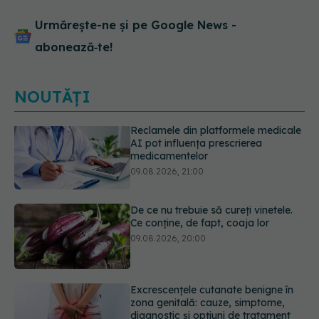
Urmărește-ne și pe Google News -
abonează‑te!
NOUTĂȚI
De ce nu trebuie să cureți vinetele.
Ce conține, de fapt, coaja lor
09.08.2026, 20:00
Excrescențele cutanate benigne în
zona genitală: cauze, simptome,
diagnostic și opțiuni de tratament
09.08.2026, 19:00
Guma de mestecat care a captat