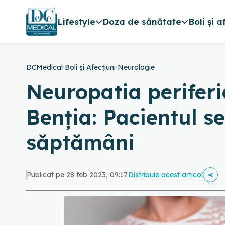
Lifestyle
Doza de sănătate
Boli și a
DCMedical
›
Boli și Afecțiuni
›
Neurologie
Neuropatia periferi
Benția: Pacientul se
săptămâni
Publicat pe 28 feb 2023, 09:17
Distribuie acest articol