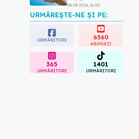
08.08.2026, 16:00
URMĂREȘTE-NE ȘI PE:
Transpirații nocturne:
semnul ignorat care poate
ascunde probleme
serioase de sănătate
6560
URMĂRITORI
08.08.2026, 20:00
ABONAȚI
365
1401
URMĂRITORI
URMĂRITORI