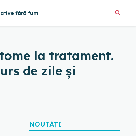
native fără fum
ptome la tratament.
rs de zile și
NOUTĂȚI