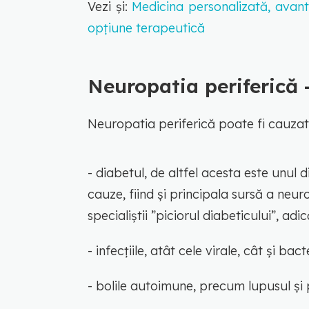
Vezi și:
Medicina personalizată, avan
opțiune terapeutică
Neuropatia periferică -
Neuropatia periferică poate fi cauzată
- diabetul, de altfel acesta este unul 
cauze, fiind și principala sursă a neu
specialiștii ”piciorul diabeticului”, ad
- infecțiile, atât cele virale, cât și ba
- bolile autoimune, precum lupusul și 