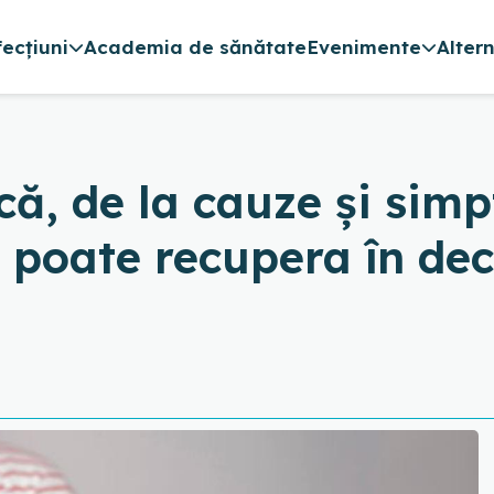
fecțiuni
Academia de sănătate
Evenimente
Alter
că, de la cauze și sim
 poate recupera în decu