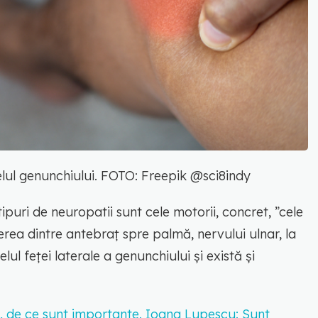
elul genunchiului. FOTO: Freepik @sci8indy
tipuri de neuropatii sunt cele motorii, concret, ”cele
rea dintre antebraț spre palmă, nervului ulnar, la
elul feței laterale a genunchiului și există și
ă, de ce sunt importante. Ioana Lupescu: Sunt