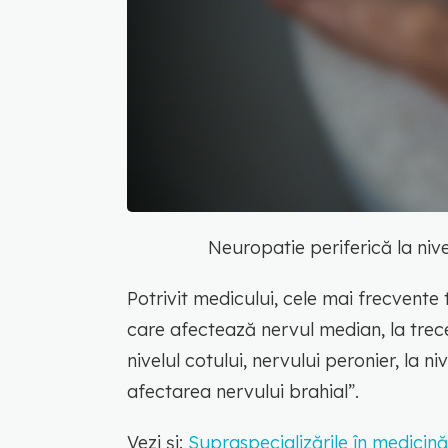
Neuropatie periferică la niv
Potrivit medicului, cele mai frecvente 
care afectează nervul median, la trece
nivelul cotului, nervului peronier, la niv
afectarea nervului brahial”.
Vezi și:
Supraspecializările în medicin