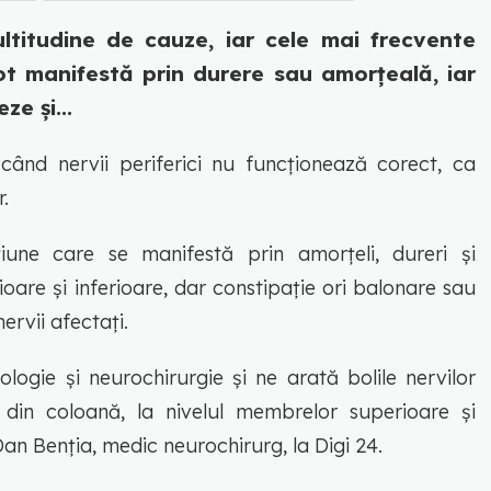
ltitudine de cauze, iar cele mai frecvente
ot manifestă prin durere sau amorțeală, iar
e și...
când nervii periferici nu funcționează corect, ca
r.
iune care se manifestă prin amorțeli, dureri și
ioare și inferioare, dar constipație ori balonare sau
ervii afectați.
ologie și neurochirurgie și ne arată bolile nervilor
s din coloană, la nivelul membrelor superioare și
Dan Benția, medic neurochirurg, la Digi 24.