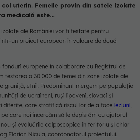
col uterin. Femeile provin din satele izolate
ța medicală este...
izolate ale României vor fi testate pentru
printr-un proiect european în valoare de două
n fonduri europene în colaborare cu Registrul de
 testarea a 30.000 de femei din zone izolate ale
 de graniţă, etnii. Predominant mergem pe populaţie
tăţi de ucraineni, ruşi lipoveni, slovaci şi
iferite, care stratifică riscul lor de a face
leziuni
,
n pe care noi încercăm să le depistăm cu ajutorul
nou şi evaluările colposcopice în teritoriu şi chiar
og Florian Nicula, coordonatorul proiectului.