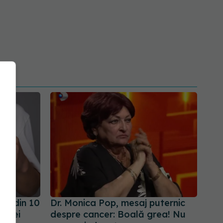
 9 din 10
Dr. Monica Pop, mesaj puternic
femei
despre cancer: Boală grea! Nu