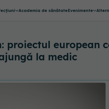
fecțiuni
Academia de sănătate
Evenimente
Alter
n: proiectul european c
 ajungă la medic