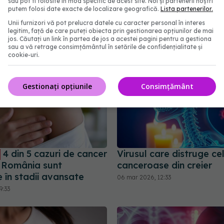
sau pot fi folosite în mod specific de acest site. Noi și partenerii noștri
tinere primesc diagnosti
14:07
putem folosi date exacte de localizare geografică.
Lista partenerilor.
devastator
Unii furnizori vă pot prelucra datele cu caracter personal în interes
13 mai 2026, 17:31
legitim, față de care puteți obiecta prin gestionarea opțiunilor de mai
jos. Căutați un link în partea de jos a acestei pagini pentru a gestiona
sau a vă retrage consimțământul în setările de confidențialitate și
cookie-uri.
Gestionați opțiunile
Consimțământ
4 din 5 cazuri de cancer
Virusul care distruge ce
n România sunt
canceroase din creier
 în stadii avansate
06 mar 2026, 12:33
9:33