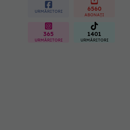
placentară și modifica
hormonii
6560
URMĂRITORI
08.08.2026, 18:00
ABONAȚI
365
1401
URMĂRITORI
URMĂRITORI