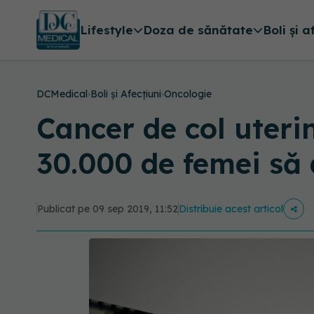
Lifestyle
Doza de sănătate
Boli și a
DCMedical
›
Boli și Afecțiuni
›
Oncologie
Cancer de col uteri
30.000 de femei să
Publicat pe 09 sep 2019, 11:52
Distribuie acest articol