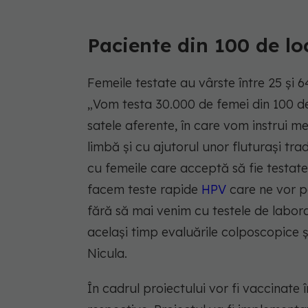
Paciente din 100 de loc
Femeile testate au vârste între 25 şi 64
„Vom testa 30.000 de femei din 100 de
satele aferente, în care vom instrui me
limbă şi cu ajutorul unor fluturaşi trad
cu femeile care acceptă să fie testat
facem teste rapide
HPV
care ne vor p
fără să mai venim cu testele de labor
acelaşi timp evaluările colposcopice ş
Nicula.
În cadrul proiectului vor fi vaccinate 