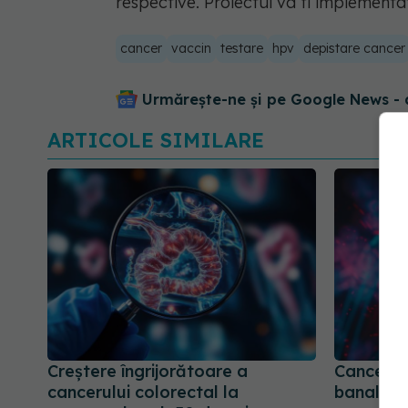
respective. Proiectul va fi implementa
cancer
vaccin
testare
hpv
depistare cancer
Urmărește-ne și pe Google News - 
ARTICOLE SIMILARE
Creștere îngrijorătoare a
Cancerul
cancerului colorectal la
banale i