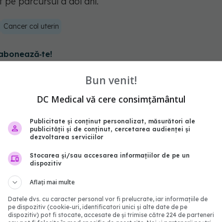
t pe parcursul a doi ani.
Cancer col uterin
abonează‑te!
Bun venit!
DC Medical vă cere consimțământul
Publicitate și conținut personalizat, măsurători ale
publicității și de conținut, cercetarea audienței și
dezvoltarea serviciilor
Stocarea și/sau accesarea informațiilor de pe un
dispozitiv
Aflați mai multe
Datele dvs. cu caracter personal vor fi prelucrate, iar informațiile de
 pulmonar: 7 semne
Cancerul care afectează
pe dispozitiv (cookie-uri, identificatori unici și alte date de pe
gnorate frecvent
pacienți. Tot mai multe 
dispozitiv) pot fi stocate, accesate de și trimise către 224 de parteneri