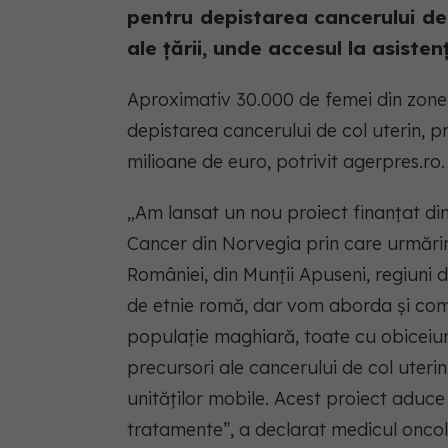
pentru depistarea cancerului de 
ale țării, unde accesul la asisten
Aproximativ 30.000 de femei din zone 
depistarea cancerului de col uterin, 
milioane de euro, potrivit agerpres.ro.
„Am lansat un nou proiect finanţat di
Cancer din Norvegia prin care urmărim
României, din Munţii Apuseni, regiuni
de etnie romă, dar vom aborda şi comuni
populaţie maghiară, toate cu obiceiuri d
precursori ale cancerului de col uteri
unităţilor mobile. Acest proiect aduce 
tratamente”, a declarat medicul oncol