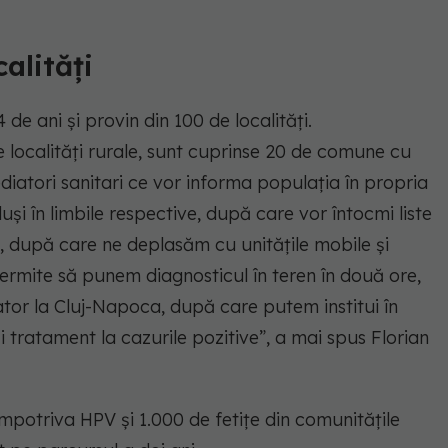
alități
 de ani și provin din 100 de localităţi.
 localităţi rurale, sunt cuprinse 20 de comune cu
diatori sanitari ce vor informa populaţia în propria
uşi în limbile respective, după care vor întocmi liste
e, după care ne deplasăm cu unităţile mobile şi
ermite să punem diagnosticul în teren în două ore,
ator la Cluj-Napoca, după care putem institui în
i tratament la cazurile pozitive”, a mai spus Florian
împotriva HPV şi 1.000 de fetiţe din comunităţile