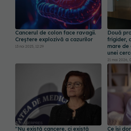
Cancerul de colon face ravagii.
Două pro
Creștere explozivă a cazurilor
frigider,
mare de 
13 noi 2025, 12:29
unei cer
21 mai 2026, 
"Nu există cancere, ci există
Ce își d