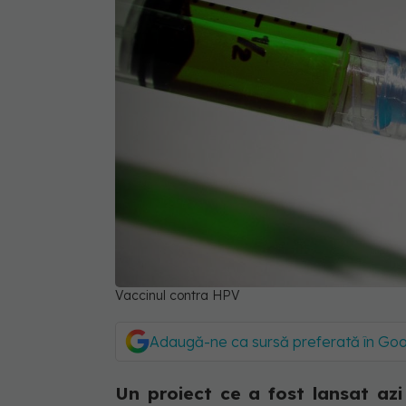
Vaccinul contra HPV
Adaugă-ne ca sursă preferată în Go
Un proiect ce a fost lansat az