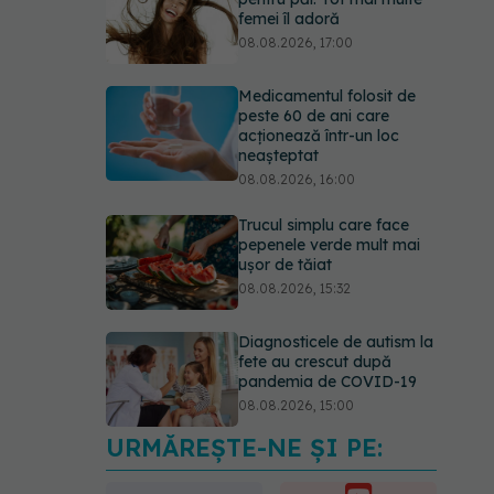
femei îl adoră
08.08.2026, 17:00
Medicamentul folosit de
peste 60 de ani care
acționează într-un loc
neașteptat
08.08.2026, 16:00
Trucul simplu care face
pepenele verde mult mai
ușor de tăiat
08.08.2026, 15:32
Diagnosticele de autism la
fete au crescut după
pandemia de COVID-19
08.08.2026, 15:00
URMĂREȘTE-NE ȘI PE:
Microplasticele pot
traversa bariera