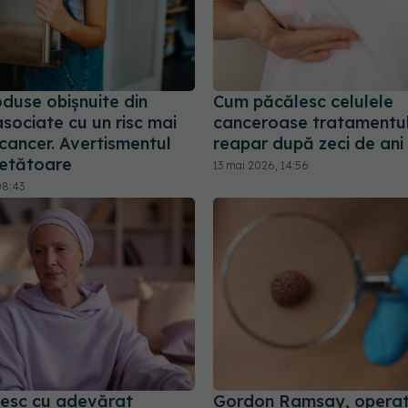
duse obișnuite din
Cum păcălesc celulele
 asociate cu un risc mai
canceroase tratamentul
cancer. Avertismentul
reapar după zeci de ani
cetătoare
13 mai 2026, 14:56
08:43
oresc cu adevărat
Gordon Ramsay, operat