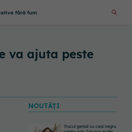
native fără fum
e va ajuta peste
NOUTĂȚI
Trucul genial cu ceai negru
pentru păr. Tot mai multe