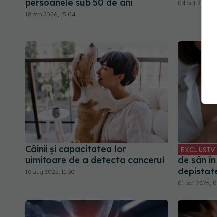
persoanele sub 50 de ani
04 oct 2025, 
18 feb 2026, 15:04
Câinii și capacitatea lor
EXCLUSIV
uimitoare de a detecta cancerul
de sân î
depistate
16 aug 2025, 11:30
01 oct 2025, 0