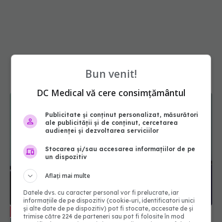
Bun venit!
DC Medical vă cere consimțământul
Publicitate și conținut personalizat, măsurători
ale publicității și de conținut, cercetarea
audienței și dezvoltarea serviciilor
Stocarea și/sau accesarea informațiilor de pe
un dispozitiv
Totul despre cancerul colorectal. Dr.
EXCLUSIV
Aflați mai multe
Eliza Gangone (SANADOR), la DC Medical și DC
News
Datele dvs. cu caracter personal vor fi prelucrate, iar
informațiile de pe dispozitiv (cookie-uri, identificatori unici
18 aug 2025, 13:35
și alte date de pe dispozitiv) pot fi stocate, accesate de și
trimise către 224 de parteneri sau pot fi folosite în mod