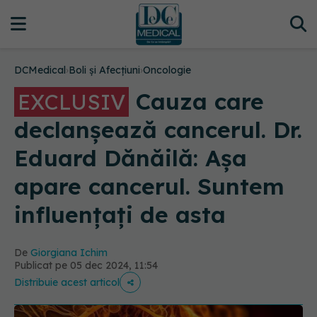
DCMedical
›
Boli și Afecțiuni
›
Oncologie
Cauza care
EXCLUSIV
declanșează cancerul. Dr.
Eduard Dănăilă: Așa
apare cancerul. Suntem
influențați de asta
De
Giorgiana Ichim
Publicat pe 05 dec 2024, 11:54
Distribuie acest articol