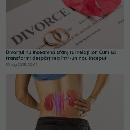
Divorțul nu înseamnă sfârșitul relațiilor. Cum să
transformi despărțirea într-un nou început
30 aug 2025, 20:02
Primul semn că ai colică renală: cauze
EXCLUSIV
și prevenție. Dr Bogdan Pârlițeanu: Blochează