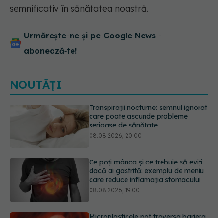
semnificativ în sănătatea noastră.
Urmărește-ne și pe Google News -
abonează‑te!
NOUTĂȚI
Ce poți mânca și ce trebuie să eviți
dacă ai gastrită: exemplu de meniu
care reduce inflamația stomacului
08.08.2026, 19:00
Microplasticele pot traversa bariera
placentară și modifica hormonii
08.08.2026, 18:00