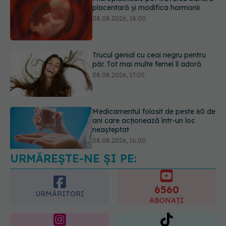
Trucul genial cu ceai negru pentru
păr. Tot mai multe femei îl adoră
08.08.2026, 17:00
Medicamentul folosit de peste 60 de
ani care acționează într-un loc
neașteptat
08.08.2026, 16:00
URMĂREȘTE-NE ȘI PE:
Transpirații nocturne: semnul ignorat
care poate ascunde probleme
serioase de sănătate
6560
08.08.2026, 20:00
URMĂRITORI
ABONAȚI
365
1401
URMĂRITORI
URMĂRITORI
ARTICOLE SIMILARE