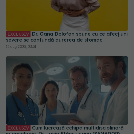
Dr. Oana Dolofan spune cu ce afecțiuni
EXCLUSIV
severe se confundă durerea de stomac
12 aug 2025, 23:31
Cum lucrează echipa multidisciplinară
EXCLUSIV
în oncologie. Dr. Lucia Stănculeanu (SANADOR)
explică
18 sep 2025, 11:10