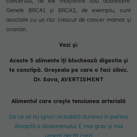
canceruui, fie ele moștenite sau dobândite.
Genele BRCA1 și BRCA2, de exemplu, sunt
asociate cu un risc crescut de cancer mamar și
ovarian.
Vezi și:
Aceste 5 alimente îți blochează digestia și
te constipă. Greșeala pe care o faci zilnic.
Dr. Sava, AVERTISMENT
Alimentul care crește tensiunea arterială
De ce să nu ignori niciodată durerea în partea
dreaptă a abdomenului. E mai grav și mai
urgent decât crezi