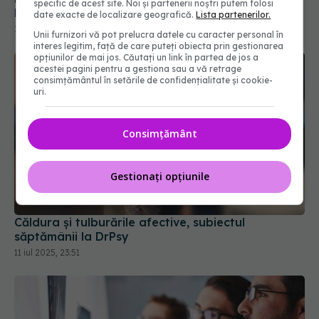
specific de acest site. Noi și partenerii noștri putem folosi
date exacte de localizare geografică.
Lista partenerilor.
Unii furnizori vă pot prelucra datele cu caracter personal în
interes legitim, față de care puteți obiecta prin gestionarea
opțiunilor de mai jos. Căutați un link în partea de jos a
acestei pagini pentru a gestiona sau a vă retrage
consimțământul în setările de confidențialitate și cookie-
uri.
Consimțământ
Căldura și tulburările afective, subiectul
Gestionați opțiunile
săptămânii la DrPsy
11 iul 2025, 23:51