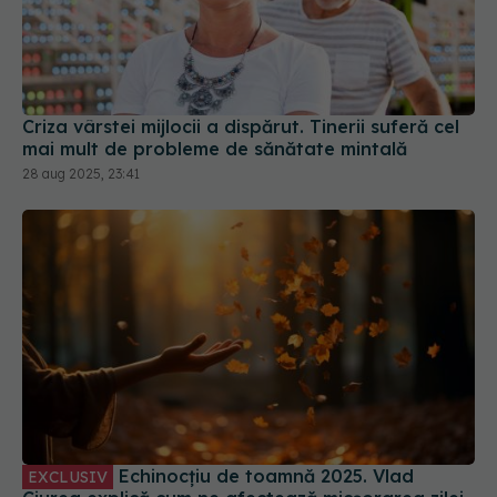
Criza vârstei mijlocii a dispărut. Tinerii suferă cel
mai mult de probleme de sănătate mintală
28 aug 2025, 23:41
Echinocțiu de toamnă 2025. Vlad
EXCLUSIV
Ciurea explică cum ne afectează micșorarea zilei
starea și sănătatea
21 sep 2025, 10:29