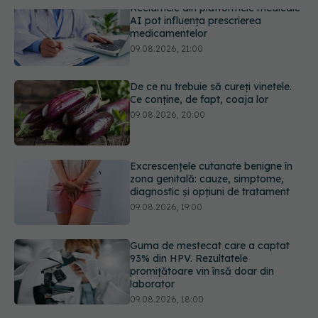
De ce nu trebuie să cureți vinetele.
Ce conține, de fapt, coaja lor
09.08.2026, 20:00
Excrescențele cutanate benigne în
zona genitală: cauze, simptome,
diagnostic și opțiuni de tratament
09.08.2026, 19:00
Guma de mestecat care a captat
93% din HPV. Rezultatele
promițătoare vin însă doar din
laborator
09.08.2026, 18:00
Câte zile de concediu avem nevoie
într-un an? Răspunsul oferit de un
studiu desfășurat timp de 40 de ani
09.08.2026, 17:00