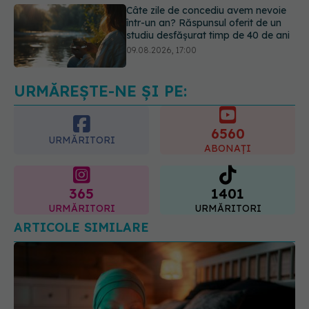
Reclamele din platformele medicale
AI pot influența prescrierea
medicamentelor
09.08.2026, 21:00
URMĂREȘTE-NE ȘI PE:
6560
URMĂRITORI
ABONAȚI
365
1401
URMĂRITORI
URMĂRITORI
ARTICOLE SIMILARE