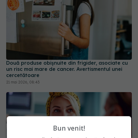
Două produse obișnuite din frigider, asociate cu
un risc mai mare de cancer. Avertismentul unei
cercetătoare
21 mai 2026, 08:43
Bun venit!