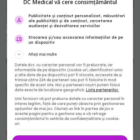
DC Medical vă cere consimțământul
Publicitate și conținut personalizat, măsurători
ale publicității și de conținut, cercetarea
audienței și dezvoltarea serviciilor
"Am fost diagnosticată cu cancer intestinal
metastatic stadiul 4, cu 9 tumori în ficat".
Stocarea și/sau accesarea informațiilor de pe
Simptomul care a dus-o în operație de urgență
un dispozitiv
14 aug 2025, 13:46
Aflați mai multe
Datele dvs. cu caracter personal vor fi prelucrate, iar
informațiile de pe dispozitiv (cookie-uri, identificatori unici
și alte date de pe dispozitiv) pot fi stocate, accesate de și
trimise către 224 de parteneri sau pot fi folosite în mod
specific de acest site. Noi și partenerii noștri putem folosi
date exacte de localizare geografică.
Lista partenerilor.
Unii furnizori vă pot prelucra datele cu caracter personal în
interes legitim, față de care puteți obiecta prin gestionarea
opțiunilor de mai jos. Căutați un link în partea de jos a
acestei pagini pentru a gestiona sau a vă retrage
consimțământul în setările de confidențialitate și cookie-
uri.
4 din 5 cazuri de cancer de sân în
EXCLUSIV
România sunt depistate în stadii avansate