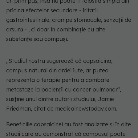
un prim pas, însă nu poate fi folosită simplă din
pricina efectelor secundare - iritații
gastrointestinale, crampe stomacale, senzații de
arsură - , ci doar în combinație cu alte
substanțe sau compuși.
„Studiul nostru sugerează că capsaicina,
compus natural din ardei iute, ar putea
reprezenta o terapie pentru a combate
metastaze la pacienții cu cancer pulmonar"
,
susține unul dintre autorii studiului, Jamie
Friedman, citat de medicalnewstoday.com.
Beneficiile capsaicinei au fost analizate și în alte
studii care au demonstrat că compusul poate