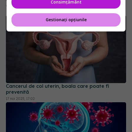
Consimțământ
01 oct 2025, 09:33
Gestionați opțiunile
Cancerul de col uterin, boala care poate fi
prevenită
17 noi 2025, 17:02