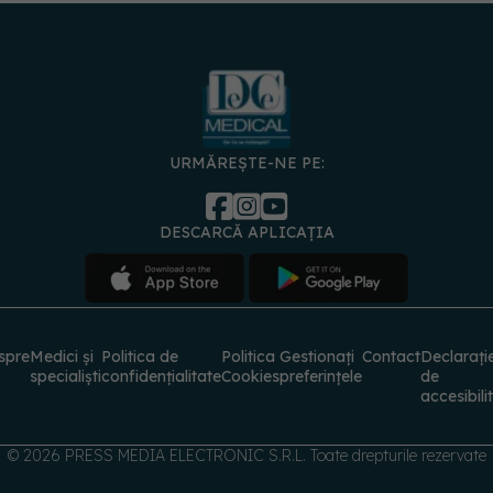
URMĂREȘTE-NE PE:
DESCARCĂ APLICAȚIA
spre
Medici și
Politica de
Politica
Gestionați
Contact
Declarați
specialiști
confidențialitate
Cookies
preferințele
de
accesibili
© 2026 PRESS MEDIA ELECTRONIC S.R.L. Toate drepturile rezervate