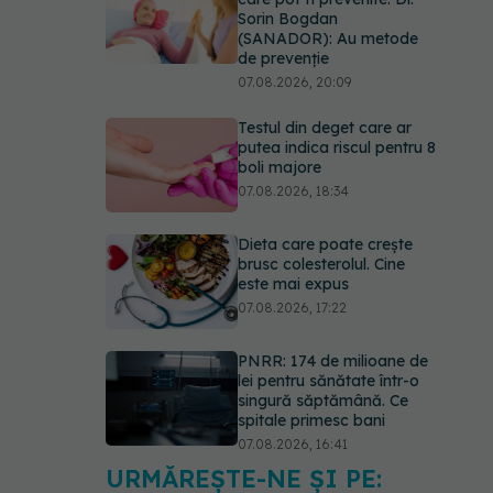
Sorin Bogdan
(SANADOR): Au metode
de prevenție
07.08.2026, 20:09
Testul din deget care ar
putea indica riscul pentru 8
boli majore
07.08.2026, 18:34
Dieta care poate crește
brusc colesterolul. Cine
este mai expus
07.08.2026, 17:22
PNRR: 174 de milioane de
lei pentru sănătate într-o
singură săptămână. Ce
spitale primesc bani
07.08.2026, 16:41
URMĂREȘTE-NE ȘI PE:
Ce spune culoarea ta