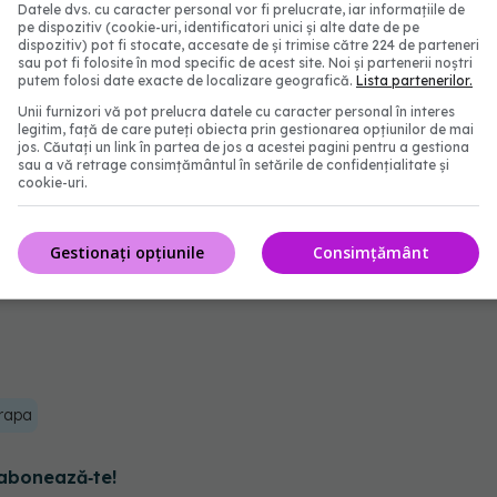
Datele dvs. cu caracter personal vor fi prelucrate, iar informațiile de
pe dispozitiv (cookie-uri, identificatori unici și alte date de pe
dispozitiv) pot fi stocate, accesate de și trimise către 224 de parteneri
sau pot fi folosite în mod specific de acest site. Noi și partenerii noștri
putem folosi date exacte de localizare geografică.
Lista partenerilor.
t în această poveste. Acești oameni de știință, ale
Unii furnizori vă pot prelucra datele cu caracter personal în interes
18 cu Premiul Nobel, nu încercau să vindece
legitim, față de care puteți obiecta prin gestionarea opțiunilor de mai
jos. Căutați un link în partea de jos a acestei pagini pentru a gestiona
ama cum funcționează aceste forme de viață. O
sau a vă retrage consimțământul în setările de confidențialitate și
cookie-uri.
ități beneficiază în moduri pe care niciodată nu le-
maroff, M.D. Editor in Chief,
Harvard Health
Gestionați opțiunile
Consimțământ
rapa
abonează‑te!