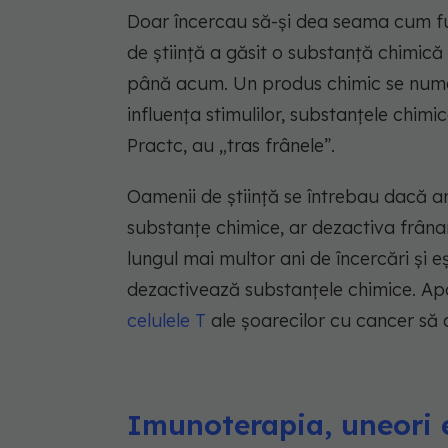
Doar încercau să-și dea seama cum fun
de știință a găsit o substanță chimică
până acum. Un produs chimic se numeș
influența stimulilor, substanțele chimi
Practc, au „tras frânele”.
Oamenii de știință se întrebau dacă 
substanțe chimice, ar dezactiva frânar
lungul mai multor ani de încercări și e
dezactivează substanțele chimice. Apo
celulele T
ale șoarecilor cu cancer să 
Imunoterapia, uneori e