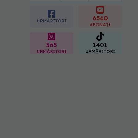
preferată despre vârsta
pe care o ai. Care este
"codul cromatic" al
6560
URMĂRITORI
generațiilor
ABONAȚI
07.08.2026, 21:29
365
1401
URMĂRITORI
URMĂRITORI