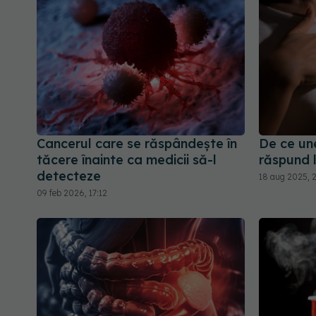
Cancerul care se răspândește în
De ce un
tăcere înainte ca medicii să-l
răspund 
detecteze
18 aug 2025, 
09 feb 2026, 17:12