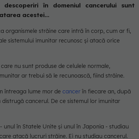
e descoperiri în domeniul cancerului sunt
atarea acestei...
a organismele străine care intră în corp, cum ar fi,
ale sistemului imunitar recunosc și atacă orice
care nu sunt produse de celulele normale,
unitar ar trebui să le recunoască, fiind străine.
in întreaga lume mor de
cancer
în fiecare an, după
ă distrugă cancerul. De ce sistemul lor imunitar
 unul în Statele Unite și unul în Japonia - studiau
 care atacă lucruri străine. Ei nu studiau cancerul.