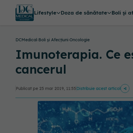
Lifestyle
Doza de sănătate
Boli și a
DCMedical
›
Boli și Afecțiuni
›
Oncologie
Imunoterapia. Ce es
cancerul
Publicat pe 25 mar 2019, 11:55
Distribuie acest articol