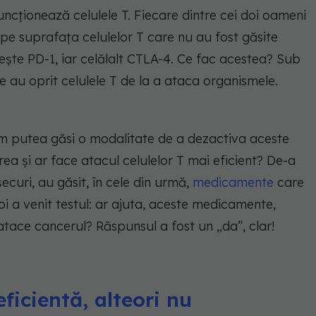
cționează celulele T. Fiecare dintre cei doi oameni
 pe suprafața celulelor T care nu au fost găsite
te PD-1, iar celălalt CTLA-4. Ce fac acestea? Sub
ce au oprit celulele T de la a ataca organismele.
am putea găsi o modalitate de a dezactiva aceste
ea și ar face atacul celulelor T mai eficient? De-a
șecuri, au găsit, în cele din urmă,
medicamente
care
i a venit testul: ar ajuta, aceste medicamente,
atace cancerul? Răspunsul a fost un „da”, clar!
ficientă, alteori nu