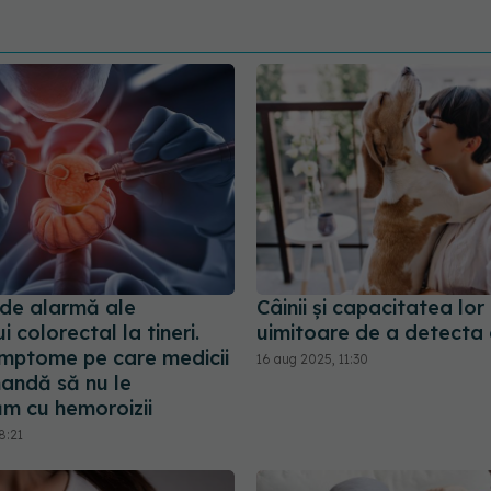
de alarmă ale
Câinii și capacitatea lor
i colorectal la tineri.
uimitoare de a detecta 
imptome pe care medicii
16 aug 2025, 11:30
andă să nu le
m cu hemoroizii
8:21