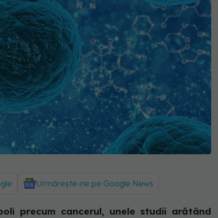
ogle
Urmărește-ne pe Google News
oli precum cancerul, unele studii arătând