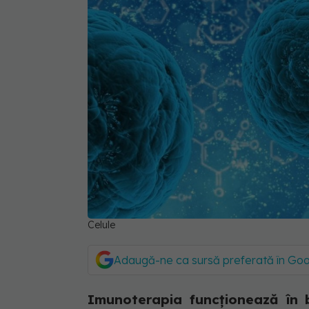
Celule
Adaugă-ne ca sursă preferată în Go
Imunoterapia funcționează în b