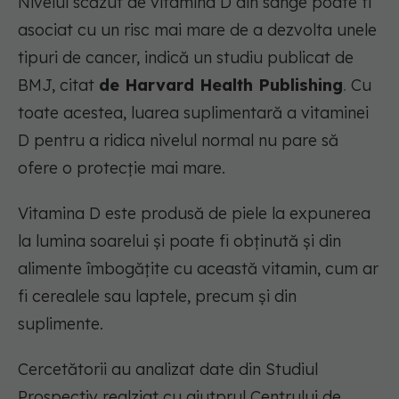
Nivelul scăzut de vitamina D din sânge poate fi
asociat cu un risc mai mare de a dezvolta unele
tipuri de cancer, indică un studiu publicat de
BMJ, citat
de Harvard Health Publishing
.
Cu
toate acestea, luarea suplimentară a vitaminei
D pentru a ridica nivelul normal nu pare să
ofere o protecție mai mare.
Vitamina D este produsă de piele la expunerea
la lumina soarelui și poate fi obținută și din
alimente îmbogățite cu această vitamin, cum ar
fi cerealele sau laptele, precum și din
suplimente.
Cercetătorii au analizat date din Studiul
Prospectiv realziat cu ajutprul Centrului de