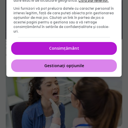
date exacte de localizare geografică.
Lista partenerilor.
Unii furnizori vă pot prelucra datele cu caracter personal în
interes legitim, față de care puteți obiecta prin gestionarea
opțiunilor de mai jos. Căutați un link în partea de jos a
acestei pagini pentru a gestiona sau a vă retrage
Inflamația alimentează unul din cele mai agresive
consimțământul în setările de confidențialitate și cookie-
tipuri de cancer. Șanse minime de supraviețuire
uri.
08 ian 2026, 10:05
Consimțământ
Gestionați opțiunile
CMSR lansează platforma OralOncoCheck, prima
inițiativă națională dedicată depistării precoce a
cancerului oral