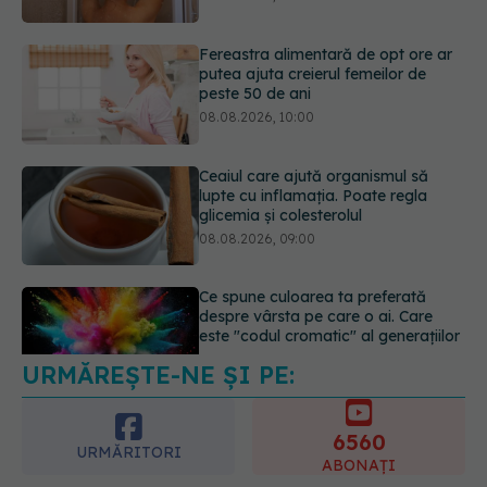
08.08.2026, 10:00
Ceaiul care ajută organismul să
lupte cu inflamația. Poate regla
glicemia și colesterolul
08.08.2026, 09:00
Ce spune culoarea ta preferată
despre vârsta pe care o ai. Care
este "codul cromatic" al generațiilor
07.08.2026, 21:29
URMĂREȘTE-NE ȘI PE:
Analiza de sânge AST (SGOT): ce
înseamnă rezultatele și când sunt un
semnal de alarmă
6560
08.08.2026, 11:00
URMĂRITORI
ABONAȚI
365
1401