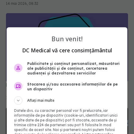
Bun venit!
DC Medical vă cere consimțământul
Publicitate și conținut personalizat, măsurători
De ce simptomele cancerului apar abia după 10-
ale publicității și de conținut, cercetarea
15 ani de la apariția bolii în organism
audienței și dezvoltarea serviciilor
14 mai 2026, 21:37
Stocarea și/sau accesarea informațiilor de pe
un dispozitiv
Aflați mai multe
Datele dvs. cu caracter personal vor fi prelucrate, iar
informațiile de pe dispozitiv (cookie-uri, identificatori unici
și alte date de pe dispozitiv) pot fi stocate, accesate de și
trimise către 224 de parteneri sau pot fi folosite în mod
specific de acest site. Noi și partenerii noștri putem folosi