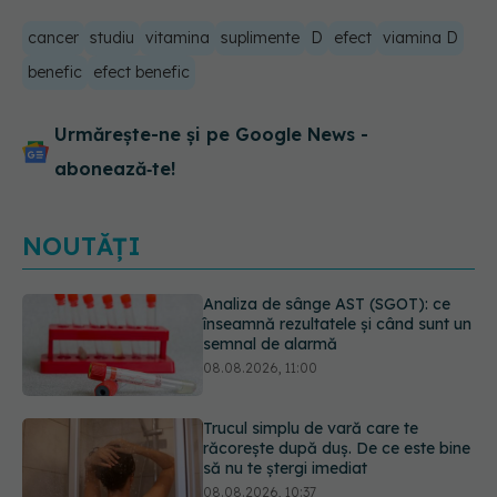
cancer
studiu
vitamina
suplimente
D
efect
viamina D
benefic
efect benefic
Urmărește-ne și pe Google News -
abonează‑te!
NOUTĂȚI
Trucul simplu de vară care te
răcorește după duș. De ce este bine
să nu te ștergi imediat
08.08.2026, 10:37
Fereastra alimentară de opt ore ar
putea ajuta creierul femeilor de
peste 50 de ani