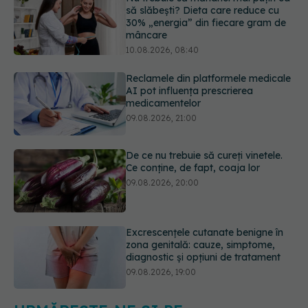
Reclamele din platformele medicale
AI pot influența prescrierea
medicamentelor
09.08.2026, 21:00
De ce nu trebuie să cureți vinetele.
Ce conține, de fapt, coaja lor
09.08.2026, 20:00
Excrescențele cutanate benigne în
zona genitală: cauze, simptome,
diagnostic și opțiuni de tratament
09.08.2026, 19:00
Sânii densi sau antecedente
familiale de cancer mamar? De ce
riscul ar putea conta mai mult decât
vârsta
10.08.2026, 09:43