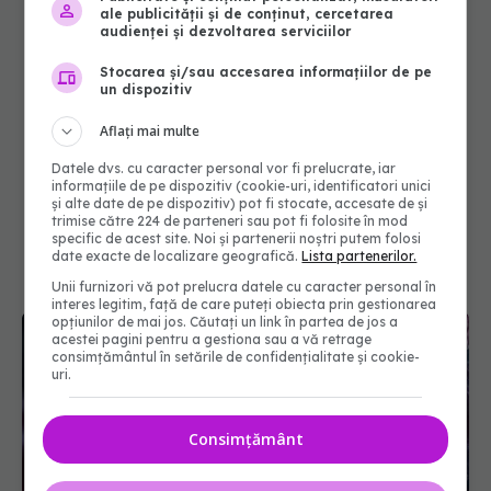
ale publicității și de conținut, cercetarea
audienței și dezvoltarea serviciilor
Stocarea și/sau accesarea informațiilor de pe
un dispozitiv
Aflați mai multe
Datele dvs. cu caracter personal vor fi prelucrate, iar
informațiile de pe dispozitiv (cookie-uri, identificatori unici
și alte date de pe dispozitiv) pot fi stocate, accesate de și
trimise către 224 de parteneri sau pot fi folosite în mod
specific de acest site. Noi și partenerii noștri putem folosi
date exacte de localizare geografică.
Lista partenerilor.
Unii furnizori vă pot prelucra datele cu caracter personal în
interes legitim, față de care puteți obiecta prin gestionarea
opțiunilor de mai jos. Căutați un link în partea de jos a
acestei pagini pentru a gestiona sau a vă retrage
consimțământul în setările de confidențialitate și cookie-
uri.
Consimțământ