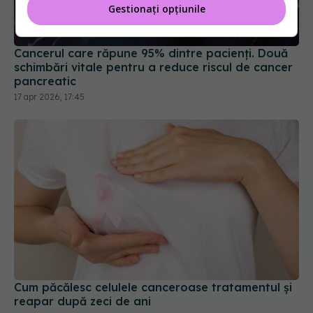
Gestionați opțiunile
Cancerul care răpune 95% dintre pacienți. Două
schimbări vitale pentru a reduce riscul de cancer
pancreatic
17 apr 2026, 17:45
Cum păcălesc celulele canceroase tratamentul și
reapar după zeci de ani