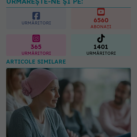
URMĂREȘTE-NE ȘI PE:
6560
URMĂRITORI
ABONAȚI
365
1401
URMĂRITORI
URMĂRITORI
ARTICOLE SIMILARE