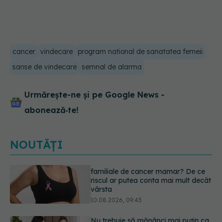
cancer
vindecare
program national de sanatatea femeii
sanse de vindecare
semnal de alarma
Urmărește-ne și pe Google News -
abonează‑te!
NOUTĂȚI
Nu trebuie să mănânci mai puțin ca
să slăbești? Dieta care reduce cu
30% „energia” din fiecare gram de
mâncare
10.08.2026, 08:40