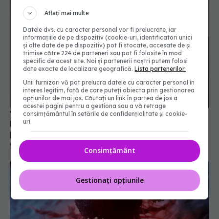
Aflați mai multe
Datele dvs. cu caracter personal vor fi prelucrate, iar
informațiile de pe dispozitiv (cookie-uri, identificatori unici
și alte date de pe dispozitiv) pot fi stocate, accesate de și
trimise către 224 de parteneri sau pot fi folosite în mod
specific de acest site. Noi și partenerii noștri putem folosi
date exacte de localizare geografică.
Lista partenerilor.
Unii furnizori vă pot prelucra datele cu caracter personal în
interes legitim, față de care puteți obiecta prin gestionarea
opțiunilor de mai jos. Căutați un link în partea de jos a
acestei pagini pentru a gestiona sau a vă retrage
"Nu există cancere, ci există pacienți cu cancer".
consimțământul în setările de confidențialitate și cookie-
uri.
Prof. univ. dr. Cătălina Poiană: Debusolarea
pacientului este majoră
04 feb 2026, 14:21
Consimțământ
Gestionați opțiunile