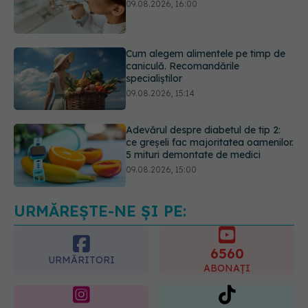
caniculă. Recomandările
specialiștilor
09.08.2026, 15:14
Adevărul despre diabetul de tip 2:
ce greșeli fac majoritatea oamenilor.
5 mituri demontate de medici
09.08.2026, 15:00
Guma de mestecat care a captat
93% din HPV. Rezultatele
promițătoare vin însă doar din
laborator
09.08.2026, 18:00
URMĂREȘTE-NE ȘI PE:
6560
URMĂRITORI
ABONAȚI