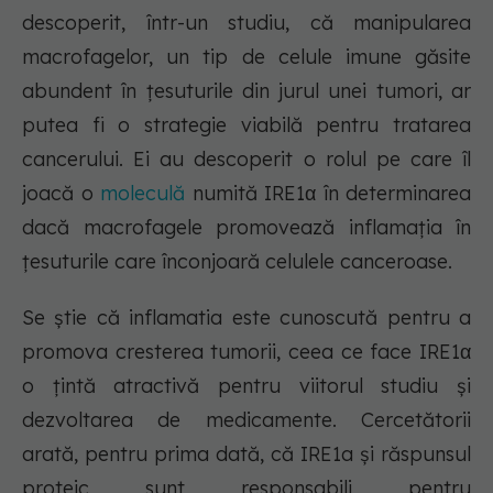
descoperit, într-un studiu, că manipularea
macrofagelor, un tip de celule imune găsite
abundent în țesuturile din jurul unei tumori, ar
putea fi o strategie viabilă pentru tratarea
cancerului. Ei au descoperit o rolul pe care îl
joacă o
moleculă
numită IRE1α în determinarea
dacă macrofagele promovează inflamația în
țesuturile care înconjoară celulele canceroase.
Se știe că inflamatia este cunoscută pentru a
promova cresterea tumorii, ceea ce face IRE1α
o țintă atractivă pentru viitorul studiu și
dezvoltarea de medicamente. Cercetătorii
arată, pentru prima dată, că IRE1a și răspunsul
proteic sunt responsabili pentru