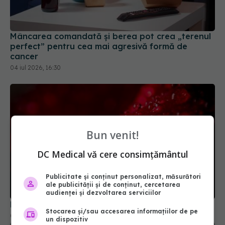
Mâncarea comandată și berea pot crea „terenul
perfect” pentru cea mai agresivă formă de
cancer
04 iul 2026, 16:30
Bun venit!
DC Medical vă cere consimțământul
Publicitate și conținut personalizat, măsurători
ale publicității și de conținut, cercetarea
audienței și dezvoltarea serviciilor
De ce cancerul la inimă este extrem de rar
Stocarea și/sau accesarea informațiilor de pe
04 sep 2025, 15:50
un dispozitiv