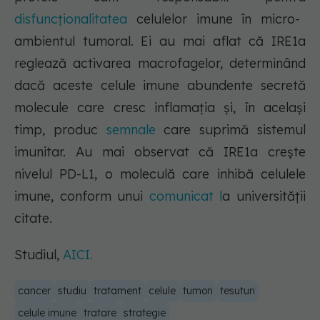
disfuncționalitatea
celulelor imune în micro-
ambientul tumoral. Ei au mai aflat că IRE1a
reglează activarea macrofagelor, determinând
dacă aceste celule imune abundente secretă
molecule care cresc inflamația și, în același
timp, produc
semnale
care suprimă sistemul
imunitar. Au mai observat că IRE1a crește
nivelul PD-L1, o moleculă care inhibă celulele
imune, conform unui
comunicat l
a universității
citate.
Studiul,
AICI.
cancer
studiu
tratament
celule
tumori
tesuturi
celule imune
tratare
strategie