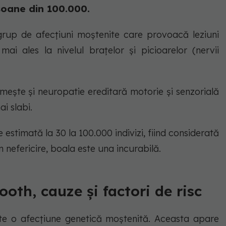
soane din 100.000.
rup de afecțiuni moștenite care provoacă leziuni
ai ales la nivelul brațelor și picioarelor (nervii
ește și neuropatie ereditară motorie și senzorială
i slabi.
 estimată la 30 la 100.000 indivizi, fiind considerată
in nefericire, boala este una incurabilă.
oth, cauze și factori de risc
te o afecțiune genetică moștenită. Aceasta apare