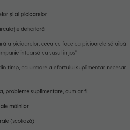
elor și al picioarelor
irculație deficitară
ară a picioarelor, ceea ce face ca picioarele să aibă
ampanie întoarsă cu susul în jos”
din timp, ca urmare a efortului suplimentar necesar
, probleme suplimentare, cum ar fi:
 ale mâinilor
ale (scolioză)