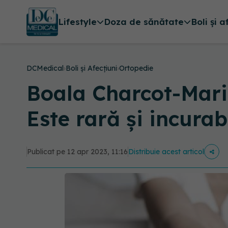
Lifestyle
Doza de sănătate
Boli și a
DCMedical
›
Boli și Afecțiuni
›
Ortopedie
Boala Charcot-Marie
Este rară și incurab
Publicat pe 12 apr 2023, 11:16
Distribuie acest articol