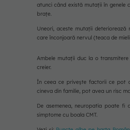
atunci când există mutații în genele c
brațe.
Uneori, aceste mutații deteriorează n
care înconjoară nervul (teaca de mieli
Ambele mutații duc la o transmitere
creier.
În ceea ce privește factorii ce pot
cineva din familie, pot avea un risc m
De asemenea, neuropatia poate fi d
simptome cu boala CMT.
Vezi și:
Puncte albe pe harta României