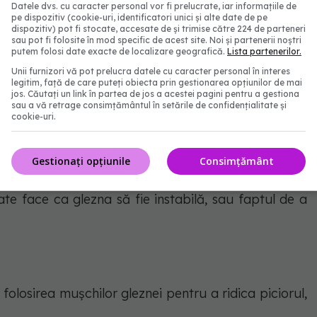
Datele dvs. cu caracter personal vor fi prelucrate, iar informațiile de
pe dispozitiv (cookie-uri, identificatori unici și alte date de pe
dispozitiv) pot fi stocate, accesate de și trimise către 224 de parteneri
ață când își ridică picioarele, arată
NHS
.
sau pot fi folosite în mod specific de acest site. Noi și partenerii noștri
putem folosi date exacte de localizare geografică.
Lista partenerilor.
obicei între 5 și 15 ani, deși, uneori, acestea nu se
Unii furnizori vă pot prelucra datele cu caracter personal în interes
legitim, față de care puteți obiecta prin gestionarea opțiunilor de mai
ai târziu.
jos. Căutați un link în partea de jos a acestei pagini pentru a gestiona
sau a vă retrage consimțământul în setările de confidențialitate și
cookie-uri.
 CMT includ:
Gestionați opțiunile
Consimțământ
relor, gleznelor și picioarelor la început
ate face ca glezna să fie instabilă, sau faptul de a
în folosirea mușchilor gleznei pentru a ridica piciorul,