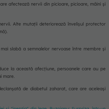
are afectează nervii din picioare, picioare, mâini și
ervii. Alte mutații deteriorează învelișul protector
nă).
 mai slabă a semnalelor nervoase între membre și
 duce la această afecțiune, persoanele care au pe
ai mare.
eclanșată de diabetul zaharat, care are aceleași
 și "inepția" din lege. Buzoianu: Surpriza, într-un