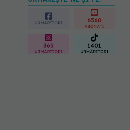
Transpirații nocturne:
semnul ignorat care poate
ascunde probleme
serioase de sănătate
6560
URMĂRITORI
08.08.2026, 20:00
ABONAȚI
365
1401
URMĂRITORI
URMĂRITORI