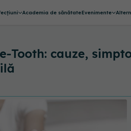
fecțiuni
Academia de sănătate
Evenimente
Alter
-Tooth: cauze, simpto
ilă