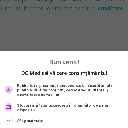
ă mai mult acces la Internet decât la canalizare.
Tooth, simptome
Bun venit!
DC Medical vă cere consimțământul
t-Marie-Tooth (CMT) se împart pe trei perioade,
e, când boala s-a agravat.
Publicitate și conținut personalizat, măsurători ale
publicității și de conținut, cercetarea audienței și
dezvoltarea serviciilor
la vârsta copilăriei timpurii, pot include:
Stocarea și/sau accesarea informațiilor de pe un
dispozitiv
că și predispusă la accidente pentru vârsta lor
Aflați mai multe
a probleme în a-și ridica picioarele de la sol