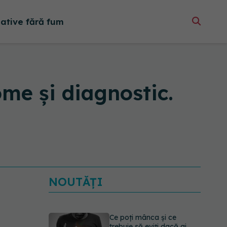
native fără fum
me și diagnostic.
NOUTĂȚI
Ce poți mânca și ce
trebuie să eviți dacă ai