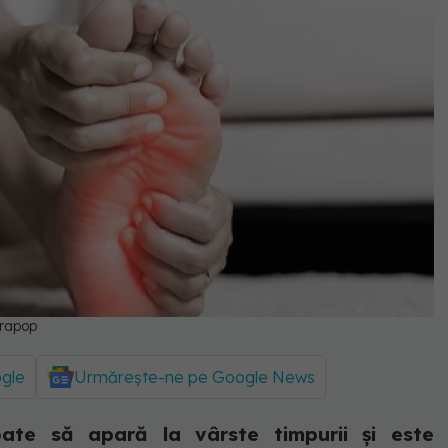
orapop
ogle
Urmărește-ne pe Google News
ate să apară la vârste timpurii și este