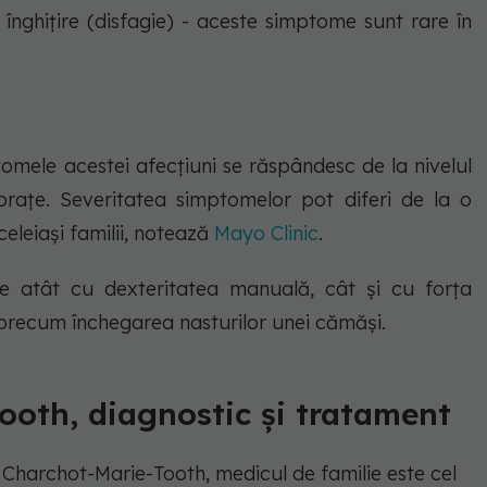
 înghițire (disfagie) - aceste simptome sunt rare în
ele acestei afecțiuni se răspândesc de la nivelul
i brațe. Severitatea simptomelor pot diferi de la o
celeiași familii, notează
Mayo Clinic
.
 atât cu dexteritatea manuală, cât și cu forța
ni precum închegarea nasturilor unei cămăși.
ooth, diagnostic și tratament
i Charchot-Marie-Tooth, medicul de familie este cel