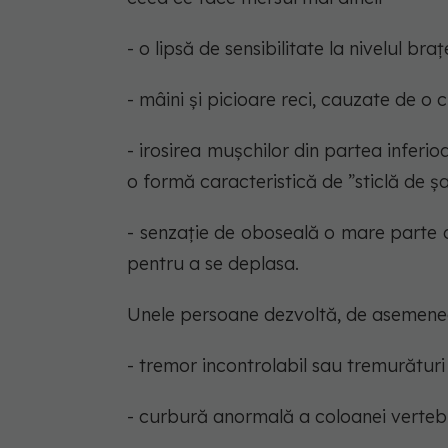
- o lipsă de sensibilitate la nivelul braț
- mâini și picioare reci, cauzate de o c
- irosirea mușchilor din partea inferio
o formă caracteristică de ”sticlă de ș
- senzație de oboseală o mare parte 
pentru a se deplasa.
Unele persoane dezvoltă, de asemenea
- tremor incontrolabil sau tremurături
- curbură anormală a coloanei vertebr