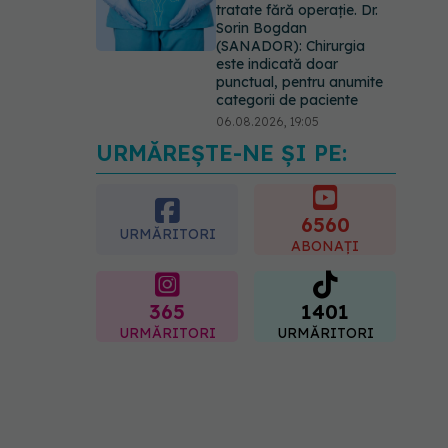
tratate fără operație. Dr.
Sorin Bogdan
(SANADOR): Chirurgia
este indicată doar
punctual, pentru anumite
categorii de paciente
06.08.2026, 19:05
URMĂREȘTE-NE ȘI PE:
EXCLUSIV
Brahiterapie
vs radioterapie externă în
cancerul ginecologic. Dr.
Sorin Bogdan (SANADOR)
6560
URMĂRITORI
explică diferența și cum
ABONAȚI
acționează tratamentul
06.08.2026, 22:49
365
1401
URMĂRITORI
URMĂRITORI