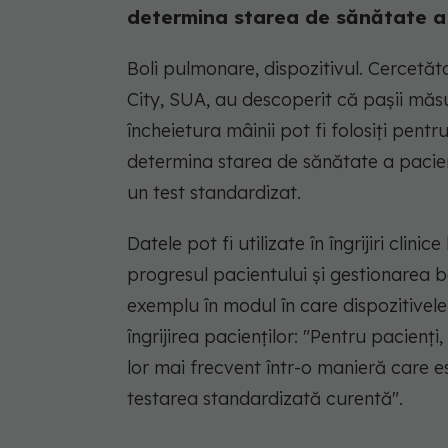
determina starea de sănătate a p
Boli pulmonare, dispozitivul. Cercetăt
City, SUA, au descoperit că pașii măsu
încheietura mâinii pot fi folosiți pent
determina starea de sănătate a pacienț
un test standardizat.
Datele pot fi utilizate în îngrijiri clin
progresul pacientului și gestionarea bo
exemplu în modul în care dispozitivele 
îngrijirea pacienților:
"Pentru pacienți,
lor mai frecvent într-o manieră care e
testarea standardizată curentă"
.