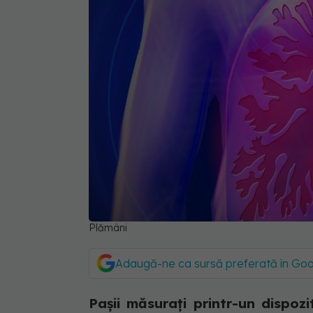
Plămâni
Adaugă-ne ca sursă preferată în Go
Pașii măsurați printr-un dispoz