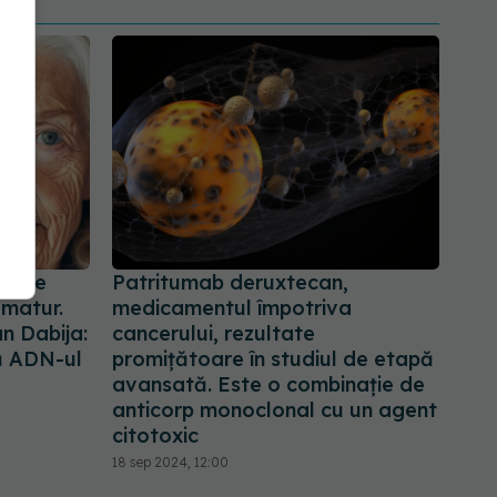
urile
Patritumab deruxtecan,
ematur.
medicamentul împotriva
an Dabija:
cancerului, rezultate
ă ADN-ul
promițătoare în studiul de etapă
avansată. Este o combinație de
anticorp monoclonal cu un agent
citotoxic
18 sep 2024, 12:00