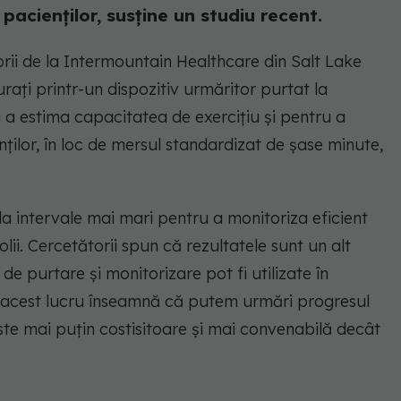
acienților, susține un studiu recent.
orii de la Intermountain Healthcare din Salt Lake
rați printr-un dispozitiv urmăritor purtat la
ru a estima capacitatea de exercițiu și pentru a
ilor, în loc de mersul standardizat de șase minute,
ice la intervale mai mari pentru a monitoriza eficient
lii. Cercetătorii spun că rezultatele sunt un alt
de purtare și monitorizare pot fi utilizate în
 acest lucru înseamnă că putem urmări progresul
ste mai puțin costisitoare și mai convenabilă decât