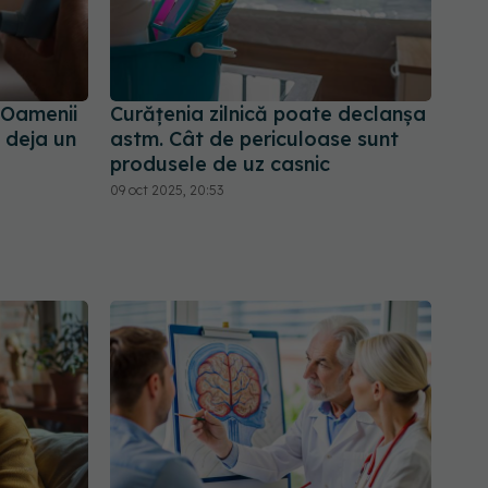
 Oamenii
Curățenia zilnică poate declanșa
ă deja un
astm. Cât de periculoase sunt
produsele de uz casnic
09 oct 2025, 20:53