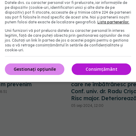
Datele dvs. cu caracter personal vor fi prelucrate, iar informațiile de
pe dispozitiv (cookie-uri, identificatori unici și alte date de pe
dispozitiv) pot fi stocate, accesate de și trimise către 224 de parteneri
sau pot fi folosite în mod specific de acest site. Noi și partenerii noștri
putem folosi date exacte de localizare geografică.
Lista partenerilor.
Unii furnizori vă pot prelucra datele cu caracter personal în interes
legitim, față de care puteți obiecta prin gestionarea opțiunilor de mai
jos. Căutați un link în partea de jos a acestei pagini pentru a gestiona
sau a vă retrage consimțământul în setările de confidențialitate și
cookie-uri.
Gestionați opțiunile
Consimțământ
izele de tuse ne apucă
Poluarea și fumatul, lucr
um prevenim
care ne îmbătrânesc pr
Conf. univ. dr. Radu Criș
8:51
Risc major. Deterioreaz
05 sep 2024, 12:00