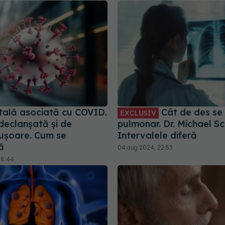
tală asociată cu COVID.
Cât de des se
EXCLUSIV
declanșată și de
pulmonar. Dr. Michael Sc
e ușoare. Cum se
Intervalele diferă
ă
04 aug 2024, 22:53
08:44