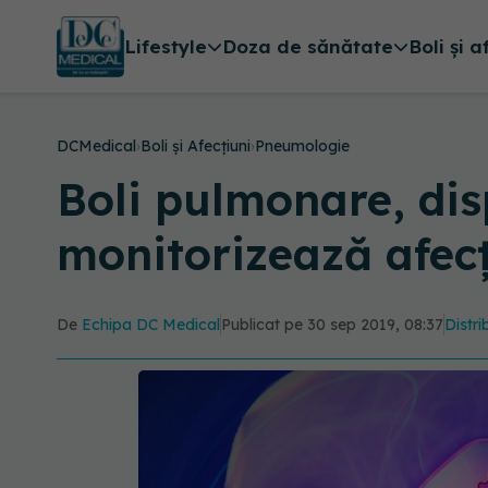
Lifestyle
Doza de sănătate
Boli și a
DCMedical
›
Boli și Afecțiuni
›
Pneumologie
Boli pulmonare, dis
monitorizează afecț
De
Echipa DC Medical
Publicat pe 30 sep 2019, 08:37
Distri