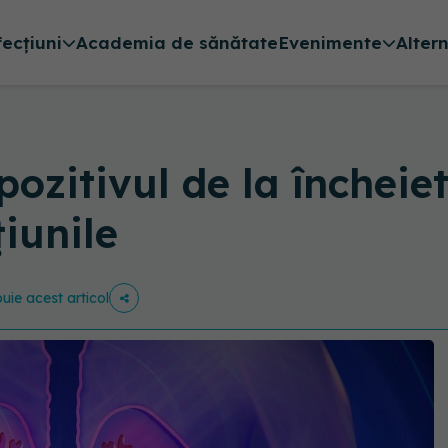
fecțiuni
Academia de sănătate
Evenimente
Alter
pozitivul de la încheie
iunile
buie acest articol