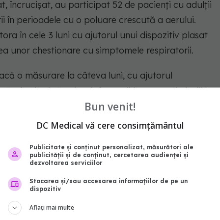
, încrucișat, au participat 52 de pacienți cu adulții
ii în perioadele cu o poluare crescută a aerului.
ora în cele 3 luni cu ajutorul unui dispozitiv plasat
rea unor chestionare cu simptomele respiratorii.
 facă o măsurare la câteva luni, cu ajutorul
tămânale și să existe informații la progresia bolii la
Bun venit!
tăți semnificativ confortul pacienților.
DC Medical vă cere consimțământul
e la reuniunile Congresului Internațional al
drid, Spania, pe 29 septembrie.
Publicitate și conținut personalizat, măsurători ale
publicității și de conținut, cercetarea audienței și
dezvoltarea serviciilor
boli pulmonare
mana
dispozitiv
Stocarea și/sau accesarea informațiilor de pe un
dispozitiv
abonează‑te!
Aflați mai multe