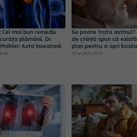
Cel mai bun remediu
Se poate trata astmul?
curăța plămânii. Dr.
de știință spun că exist
 Mahler: Asta înseamnă
plan pentru a opri boala
08:46
23 iun 2026, 10:52