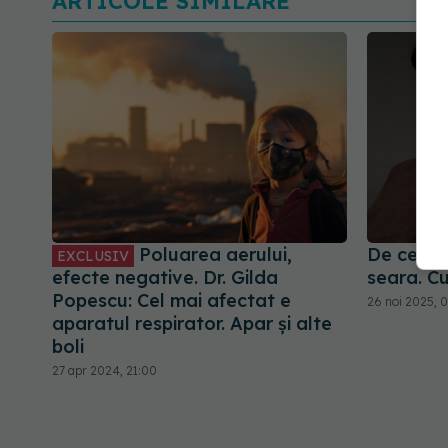
ARTICOLE SIMILARE
Poluarea aerului,
De ce cr
EXCLUSIV
efecte negative. Dr. Gilda
seara. C
Popescu: Cel mai afectat e
26 noi 2025, 0
aparatul respirator. Apar și alte
boli
27 apr 2024, 21:00