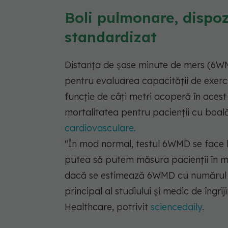
Boli pulmonare, dispoz
standardizat
Distanța de șase minute de mers (6WMD
pentru evaluarea capacității de exerciț
funcție de câți metri acoperă în acest 
mortalitatea pentru pacienții cu boa
cardiovasculare.
"În mod normal, testul 6WMD se face l
putea să putem măsura pacienții în mo
dacă se estimează 6WMD cu numărul 
principal al studiului și medic de îngri
Healthcare, potrivit
sciencedaily
.