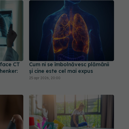
 face CT
Cum ni se îmbolnăvesc plămânii
henker:
și cine este cel mai expus
25 apr 2026, 20:00