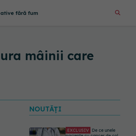
native fără fum
tura mâinii care
NOUTĂȚI
EXCLUSIV
De ce unele
paciente cu cancer de col