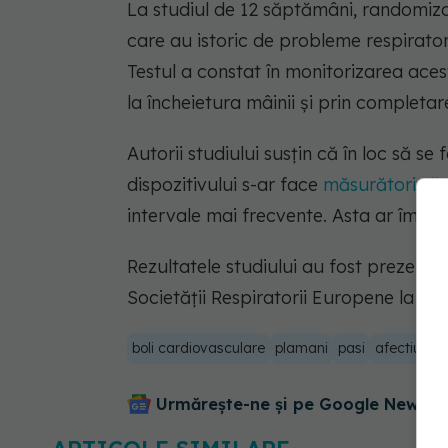
La studiul de 12 săptămâni, randomizat
care au istoric de probleme respirator
Testul a constat în monitorizarea acest
la încheietura mâinii și prin completa
Autorii studiului susțin că în loc să se
dispozitivului s-ar face
măsurători
săp
intervale mai frecvente. Asta ar îmbună
Rezultatele studiului au fost prezentat
Societății Respiratorii Europene la Ma
boli cardiovasculare
plamani
pasi
afectiune
Urmărește-ne și pe Google News - 