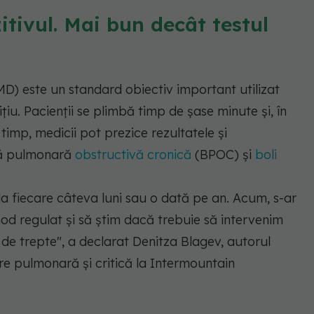
itivul. Mai bun decât testul
) este un standard obiectiv important utilizat
iu. Pacienții se plimbă timp de șase minute și, în
timp, medicii pot prezice rezultatele și
lă pulmonară
obstructivă cronică
(BPOC) și
boli
a fiecare câteva luni sau o dată pe an. Acum, s-ar
d regulat și să știm dacă trebuie să intervenim
de trepte"
, a declarat Denitza Blagev, autorul
jire pulmonară și critică la Intermountain