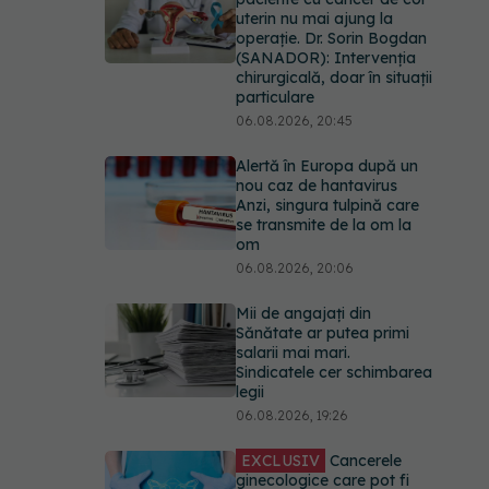
uterin nu mai ajung la
operație. Dr. Sorin Bogdan
(SANADOR): Intervenția
chirurgicală, doar în situații
particulare
06.08.2026, 20:45
Alertă în Europa după un
nou caz de hantavirus
Anzi, singura tulpină care
se transmite de la om la
om
06.08.2026, 20:06
Mii de angajați din
Sănătate ar putea primi
salarii mai mari.
Sindicatele cer schimbarea
legii
06.08.2026, 19:26
EXCLUSIV
Cancerele
ginecologice care pot fi