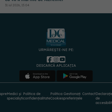
URMĂREȘTE-NE PE:
DESCARCĂ APLICAȚIA
spre
Medici și
Politica de
Politica
Gestionați
Contact
Declarați
specialiști
confidențialitate
Cookies
preferințele
de
accesibili
© 2026 PRESS MEDIA ELECTRONIC S.R.L. Toate drepturile rezervate