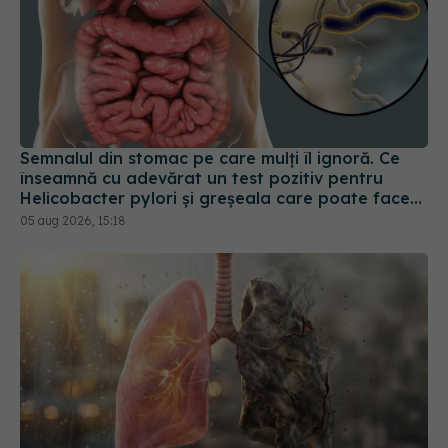
Semnalul din stomac pe care mulți îl ignoră. Ce
înseamnă cu adevărat un test pozitiv pentru
Helicobacter pylori și greșeala care poate face
tratamentul mult mai dificil
05 aug 2026, 15:18
Semnul banal al cancerului pulmonar. Când
trebuie să mergi la medic
01 aug 2026, 14:48