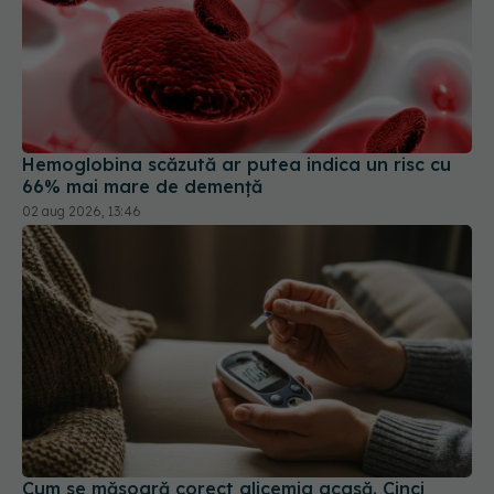
Hemoglobina scăzută ar putea indica un risc cu
66% mai mare de demență
02 aug 2026, 13:46
Cum se măsoară corect glicemia acasă. Cinci
greșeli care pot modifica rezultatul
03 aug 2026, 18:24