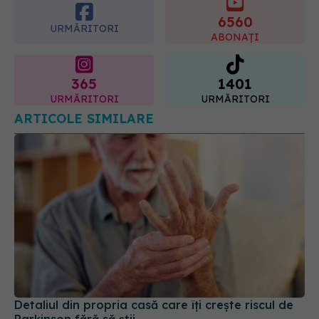
365
1401
URMĂRITORI
URMĂRITORI
ARTICOLE SIMILARE
Detaliul din propria casă care îți crește riscul de
Parkinson fără să știi
04 aug 2026, 19:43