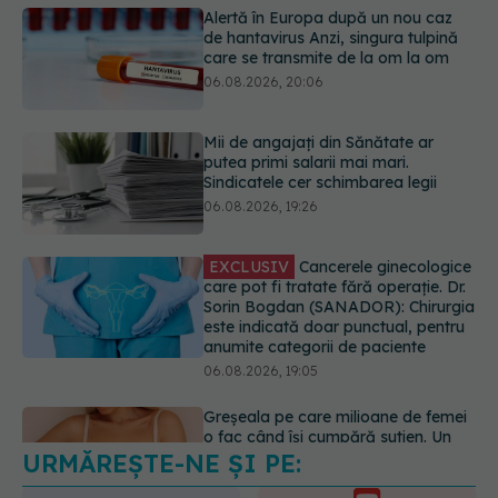
Sindicatele cer schimbarea legii
06.08.2026, 19:26
EXCLUSIV
Cancerele ginecologice
care pot fi tratate fără operație. Dr.
Sorin Bogdan (SANADOR): Chirurgia
este indicată doar punctual, pentru
anumite categorii de paciente
06.08.2026, 19:05
Greșeala pe care milioane de femei
o fac când își cumpără sutien. Un
medic explică metoda corectă
06.08.2026, 18:08
URMĂREȘTE-NE ȘI PE:
EXCLUSIV
De ce unele paciente
cu cancer de col uterin nu mai ajung
la operație. Dr. Sorin Bogdan
6560
(SANADOR): Intervenția
URMĂRITORI
chirurgicală, doar în situații
ABONAȚI
particulare
06.08.2026, 20:45