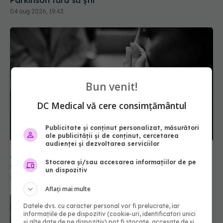
Bun venit!
7 lucruri pe care să nu i le spui unei persoane
DC Medical vă cere consimțământul
aflate în doliu. Frazele care pot răni fără să îți dai
seama
Publicitate și conținut personalizat, măsurători
01 aug 2026, 09:02
ale publicității și de conținut, cercetarea
audienței și dezvoltarea serviciilor
Stocarea și/sau accesarea informațiilor de pe
un dispozitiv
Aflați mai multe
Datele dvs. cu caracter personal vor fi prelucrate, iar
informațiile de pe dispozitiv (cookie-uri, identificatori unici
și alte date de pe dispozitiv) pot fi stocate, accesate de și