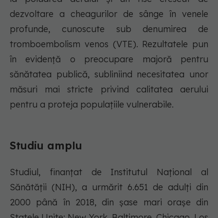
dezvoltare a cheagurilor de sânge în venele
profunde, cunoscute sub denumirea de
tromboembolism venos (VTE). Rezultatele pun
în evidență o preocupare majoră pentru
sănătatea publică, subliniind necesitatea unor
măsuri mai stricte privind calitatea aerului
pentru a proteja populațiile vulnerabile.
Studiu amplu
Studiul, finanțat de Institutul Național al
Sănătății (NIH), a urmărit 6.651 de adulți din
2000 până în 2018, din șase mari orașe din
Statele Unite: New York, Baltimore, Chicago, Los