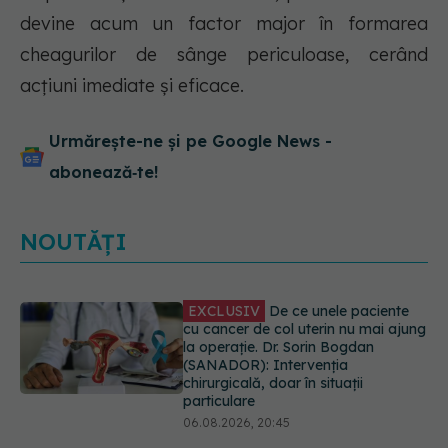
devine acum un factor major în formarea
cheagurilor de sânge periculoase, cerând
acțiuni imediate și eficace.
Urmărește-ne și pe Google News -
abonează‑te!
NOUTĂȚI
Alertă în Europa după un nou caz
de hantavirus Anzi, singura tulpină
care se transmite de la om la om
06.08.2026, 20:06
Mii de angajați din Sănătate ar
putea primi salarii mai mari.