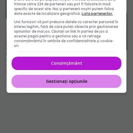
trimise către 224 de parteneri sau pot fi folosite în mod
specific de acest site. Noi și partenerii noștri putem folosi
date exacte de localizare geografică.
Lista partenerilor.
Unii furnizori vă pot prelucra datele cu caracter personal în
Primele 5 semne ale bolii Parkinson pe care 80%
interes legitim, față de care puteți obiecta prin gestionarea
dintre oameni le ignoră. Nu e vorba doar despre
opțiunilor de mai jos. Căutați un link în partea de jos a
acestei pagini pentru a gestiona sau a vă retrage
tremor
consimțământul în setările de confidențialitate și cookie-
05 aug 2026, 17:31
uri.
Consimțământ
Gestionați opțiunile