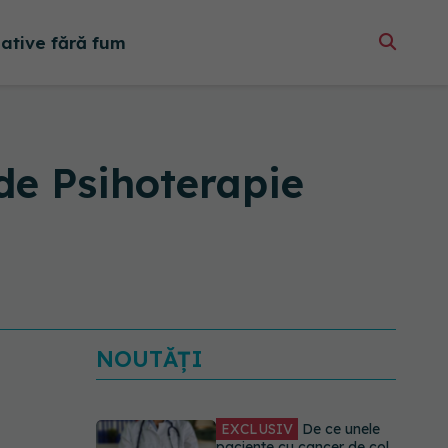
native fără fum
de Psihoterapie
NOUTĂȚI
EXCLUSIV
De ce unele
paciente cu cancer de col