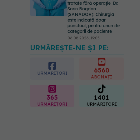
tratate fără operație. Dr.
Sorin Bogdan
(SANADOR): Chirurgia
este indicată doar
punctual, pentru anumite
categorii de paciente
06.08.2026, 19:05
URMĂREȘTE-NE ȘI PE:
EXCLUSIV
Brahiterapie
vs radioterapie externă în
cancerul ginecologic. Dr.
Sorin Bogdan (SANADOR)
6560
URMĂRITORI
explică diferența și cum
ABONAȚI
acționează tratamentul
06.08.2026, 22:49
365
1401
URMĂRITORI
URMĂRITORI