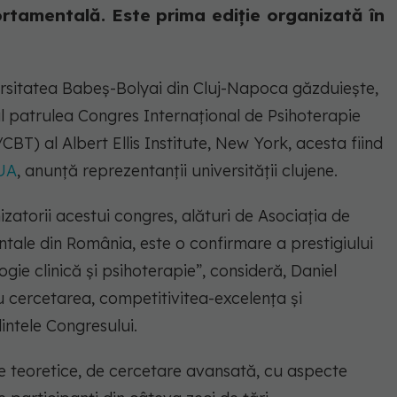
rtamentală. Este prima ediție organizată în
ersitatea Babeș-Bolyai din Cluj-Napoca găzduiește,
al patrulea Congres Internațional de Psihoterapie
BT) al Albert Ellis Institute, New York, acesta fiind
SUA
, anunță reprezentanții universității clujene.
zatorii acestui congres, alături de Asociația de
tale din România, este o confirmare a prestigiului
ogie clinică și psihoterapie”,
consideră, Daniel
 cercetarea, competitivitea-excelența și
dintele Congresului.
 teoretice, de cercetare avansată, cu aspecte