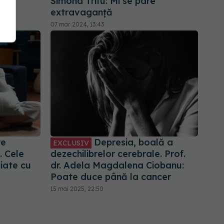
Simona Trifu: Mi se pare
extravaganță
07 mar 2024, 13:43
re
Depresia, boală a
EXCLUSIV
. Cele
dezechilibrelor cerebrale. Prof.
iate cu
dr. Adela Magdalena Ciobanu:
Poate duce până la cancer
15 mai 2025, 22:50