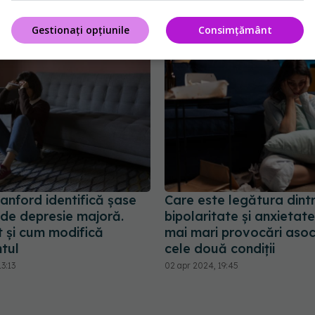
15 mai 2024, 19:59
Gestionați opțiunile
Consimțământ
anford identifică șase
Care este legătura dint
 de depresie majoră.
bipolaritate și anxietate
t și cum modifică
mai mari provocări asoc
tul
cele două condiții
3:13
02 apr 2024, 19:45