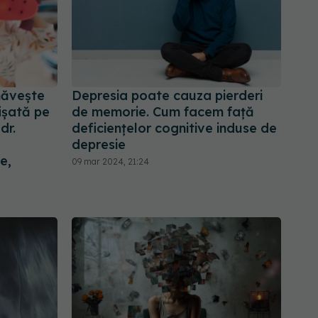
năvește
Depresia poate cauza pierderi
ișată pe
de memorie. Cum facem față
dr.
deficiențelor cognitive induse de
depresie
e,
09 mar 2024, 21:24