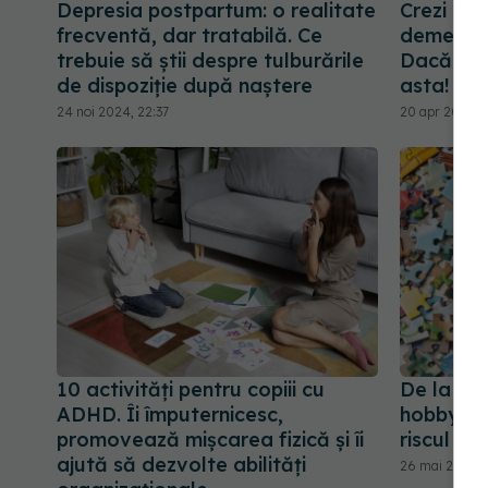
Depresia postpartum: o realitate
Crezi că 
frecventă, dar tratabilă. Ce
demență?
trebuie să știi despre tulburările
Dacă UIȚI
de dispoziție după naștere
asta!
24 noi 2024, 22:37
20 apr 2025, 
10 activități pentru copiii cu
De la tri
ADHD. Îi împuternicesc,
hobby-ur
promovează mișcarea fizică și îi
riscul d
ajută să dezvolte abilități
26 mai 2026, 