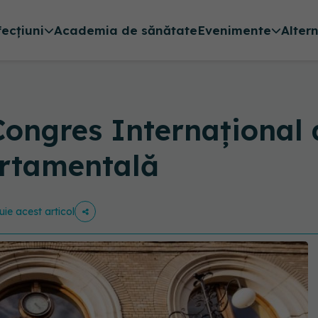
fecțiuni
Academia de sănătate
Evenimente
Alter
Congres Internațional 
ortamentală
uie acest articol