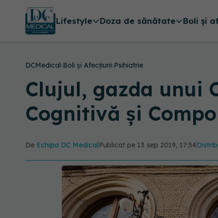
Lifestyle
Doza de sănătate
Boli și a
DCMedical
›
Boli și Afecțiuni
›
Psihiatrie
Clujul, gazda unui 
Cognitivă și Comp
De
Echipa DC Medical
Publicat pe 13 sep 2019, 17:54
Distrib