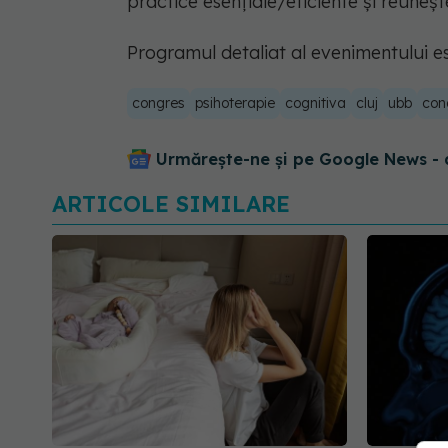
practice esențiale/eficiente și reuneșt
Programul detaliat al evenimentului e
congres
psihoterapie
cognitiva
cluj
ubb
con
Urmărește-ne și pe Google News - 
ARTICOLE SIMILARE