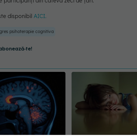
e participanți din câteva zeci de țări.
ste disponibil
AICI.
gres psihoterapie cognitiva
abonează‑te!