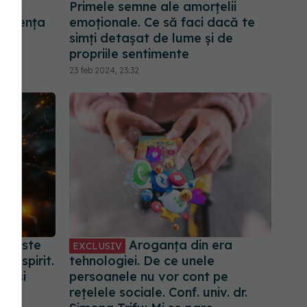
Primele semne ale amorțelii
iferența
emoționale. Ce să faci dacă te
simți detașat de lume și de
propriile sentimente
23 feb 2024, 23:32
re este
Aroganța din era
EXCLUSIV
de spirit.
tehnologiei. De ce unele
nă și
persoanele nu vor cont pe
rețelele sociale. Conf. univ. dr.