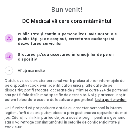
ești prea tânăr pentru
Tulburarea care trece
Bun venit!
 Adevărul te va șoca.
neobservată la fetițe: d
 deja lucruri, citește
dintre ADHD și AuDHD
DC Medical vă cere consimțământul
05 mai 2026, 11:38
08:30
Publicitate și conținut personalizat, măsurători ale
publicității și de conținut, cercetarea audienței și
dezvoltarea serviciilor
Stocarea și/sau accesarea informațiilor de pe un
dispozitiv
Aflați mai multe
Datele dvs. cu caracter personal vor fi prelucrate, iar informațiile de
pe dispozitiv (cookie-uri, identificatori unici și alte date de pe
dispozitiv) pot fi stocate, accesate de și trimise către 224 de parteneri
sau pot fi folosite în mod specific de acest site. Noi și partenerii noștri
putem folosi date exacte de localizare geografică.
Lista partenerilor.
cotat la jocuri de logică:
Ce este serotonina și ca
Unii furnizori vă pot prelucra datele cu caracter personal în interes
ile care ar putea reduce
impactul ei asupra stării 
legitim, față de care puteți obiecta prin gestionarea opțiunilor de mai
jos. Căutați un link în partea de jos a acestei pagini pentru a gestiona
e demență
Diferența dintre dopami
sau a vă retrage consimțământul în setările de confidențialitate și
serotonină
cookie-uri.
19:30