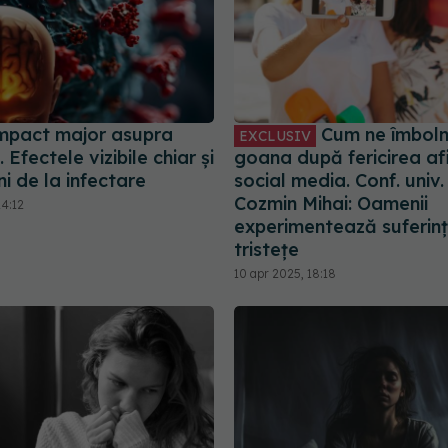
mpact major asupra
Cum ne îmbol
EXCLUSIV
. Efectele vizibile chiar și
goana după fericirea af
i de la infectare
social media. Conf. univ. 
Cozmin Mihai: Oamenii
14:12
experimentează suferinț
tristețe
10 apr 2025, 18:18