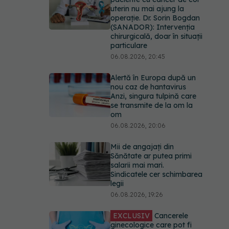
uterin nu mai ajung la
operație. Dr. Sorin Bogdan
(SANADOR): Intervenția
chirurgicală, doar în situații
particulare
06.08.2026, 20:45
Alertă în Europa după un
nou caz de hantavirus
Anzi, singura tulpină care
se transmite de la om la
om
06.08.2026, 20:06
Mii de angajați din
Sănătate ar putea primi
salarii mai mari.
Sindicatele cer schimbarea
legii
06.08.2026, 19:26
EXCLUSIV
Cancerele
ginecologice care pot fi