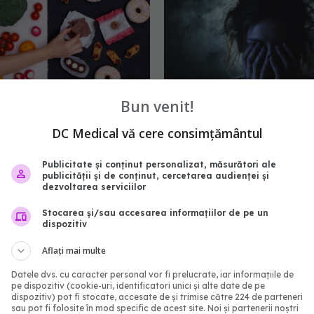
Bun venit!
DC Medical vă cere consimțământul
 dificil să menții un stil
Cum se trate
EXCLUSIV
 sănătos? Construirea
depresia. Când se ajung
Publicitate și conținut personalizat, măsurători ale
lor sănătoase nu trebuie
psihiatru. Dr. Eduard Pe
publicității și de conținut, cercetarea audienței și
dezvoltarea serviciilor
uptă cu tine însuți
Moțoescu: Este salvatoa
cazul depresiilor moder
7:53
Stocarea și/sau accesarea informațiilor de pe un
severe
dispozitiv
30 ian 2025, 18:41
Aflați mai multe
Datele dvs. cu caracter personal vor fi prelucrate, iar informațiile de
pe dispozitiv (cookie-uri, identificatori unici și alte date de pe
dispozitiv) pot fi stocate, accesate de și trimise către 224 de parteneri
sau pot fi folosite în mod specific de acest site. Noi și partenerii noștri