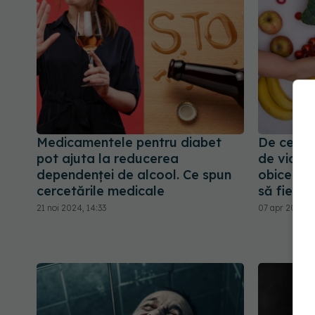
Medicamentele pentru diabet
De ce este
pot ajuta la reducerea
de viață
dependenței de alcool. Ce spun
obiceiuri
cercetările medicale
să fie o l
21 noi 2024, 14:33
07 apr 2024, 1