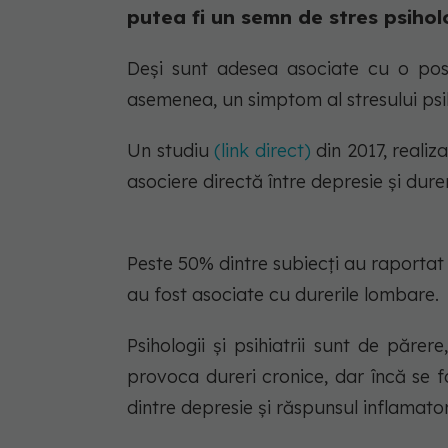
putea fi un semn de stres psihol
Deși sunt adesea asociate cu o post
asemenea, un simptom al stresului psi
Un studiu
(link direct)
din 2017, realiz
asociere directă între depresie și dure
Peste 50% dintre subiecți au raportat 
au fost asociate cu durerile lombare.
Psihologii și psihiatrii sunt de păr
provoca dureri cronice, dar încă se 
dintre depresie și răspunsul inflamato