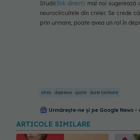
Studii
(link direct)
mai noi sugerează c
neurocircuitele din creier. Se crede c
prin urmare, poate avea un rol în depr
stres
depresie
spate
durei lombare
Urmărește-ne și pe Google News - 
ARTICOLE SIMILARE