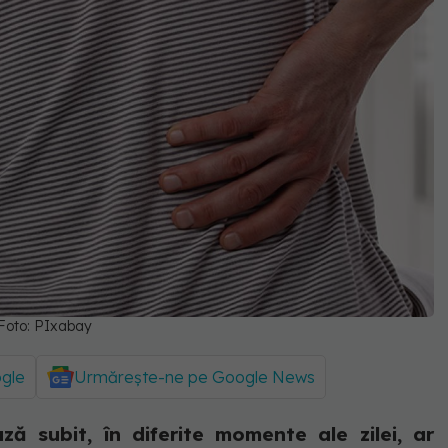
. Foto: PIxabay
ogle
Urmărește-ne pe Google News
ă subit, în diferite momente ale zilei, ar