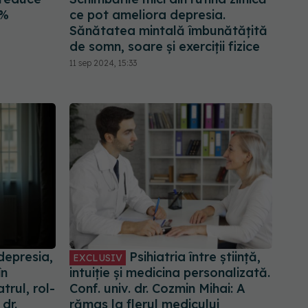
8%
ce pot ameliora depresia.
Sănătatea mintală îmbunătățită
de somn, soare și exerciții fizice
11 sep 2024, 15:33
depresia,
Psihiatria între știință,
EXCLUSIV
în
intuiție și medicina personalizată.
trul, rol-
Conf. univ. dr. Cozmin Mihai: A
 dr.
rămas la flerul medicului