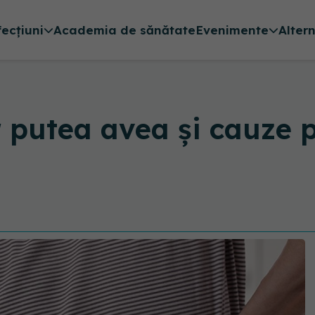
fecțiuni
Academia de sănătate
Evenimente
Alter
 putea avea și cauze p