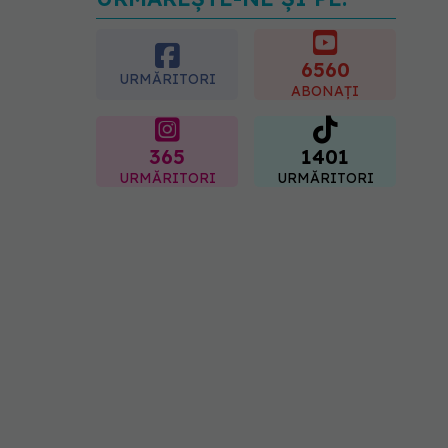
Dieta care poate crește
brusc colesterolul. Cine
este mai expus
6560
07.08.2026, 17:22
URMĂRITORI
ABONAȚI
365
1401
URMĂRITORI
URMĂRITORI