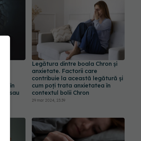
ază
Legătura dintre boala Chron și
e la
anxietate. Factorii care
tru
contribuie la această legătură și
re în
cum poți trata anxietatea în
ate sau
contextul bolii Chron
29 mar 2024, 23:39