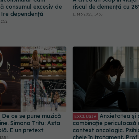
ă consumul excesiv de
riscul de demență cu 2
ătre dependență
11 sep 2025, 19:35
23:52
De ce se pune muzică
Anxietatea și 
EXCLUSIV
ne. Simona Trifu: Asta
combinație periculoasă 
lă. E un pretext
context oncologic. Psihia
cheie în tratament. Prof.
13:54