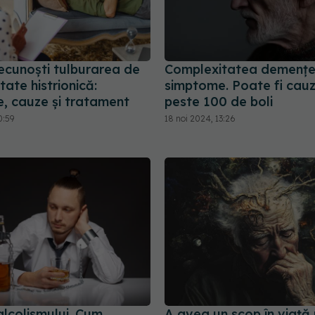
ecunoști tulburarea de
Complexitatea demenței: 
tate histrionică:
simptome. Poate fi cau
, cauze și tratament
peste 100 de boli
0:59
18 noi 2024, 13:26
alcolismului. Cum
A avea un scop în viață