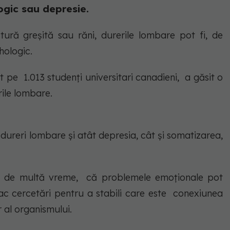
ogic sau depresie.
ură greșită sau răni, durerile lombare pot fi, de
hologic.
at pe 1.013 studenți universitari canadieni, a găsit o
rile lombare.
dureri lombare și atât depresia, cât și somatizarea,
ere, de multă vreme, că problemele emoționale pot
fac cercetări pentru a stabili care este conexiunea
r al organismului.