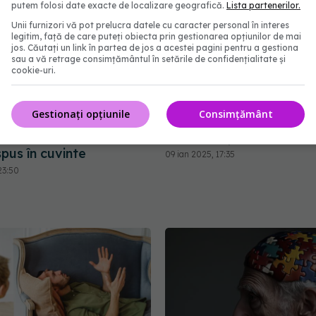
putem folosi date exacte de localizare geografică.
Lista partenerilor.
Unii furnizori vă pot prelucra datele cu caracter personal în interes
legitim, față de care puteți obiecta prin gestionarea opțiunilor de mai
jos. Căutați un link în partea de jos a acestei pagini pentru a gestiona
sau a vă retrage consimțământul în setările de confidențialitate și
cookie-uri.
Boala de care putem
Fumatul: obiceiul care t
Gestionați opțiunile
Consimțământ
ți dintre noi. Conf. univ.
controlează. Cum să înv
a Trifu: Nu sună bine. E
dependența de nicotină
pus în cuvinte
09 ian 2025, 17:35
23:50