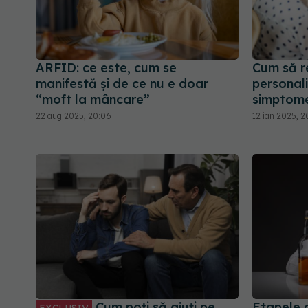
ARFID: ce este, cum se
Cum să r
manifestă și de ce nu e doar
personali
“moft la mâncare”
simptome
22 aug 2025, 20:06
12 ian 2025, 2
Cum poți să ajuți pe
Etapele 