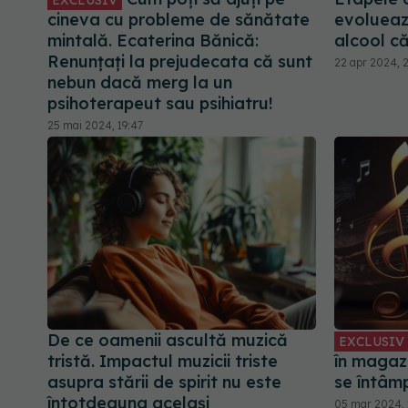
EXCLUSIV
cineva cu probleme de sănătate
evolueaz
mintală. Ecaterina Bănică:
alcool c
Renunțați la prejudecata că sunt
22 apr 2024, 
nebun dacă merg la un
psihoterapeut sau psihiatru!
25 mai 2024, 19:47
De ce oamenii ascultă muzică
EXCLUSIV
tristă. Impactul muzicii triste
în magazi
asupra stării de spirit nu este
se întâmp
întotdeauna același
05 mar 2024, 