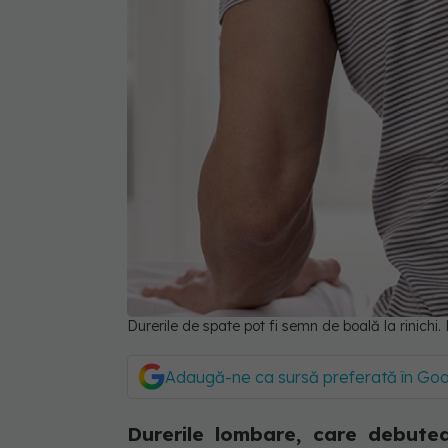
Durerile de spate pot fi semn de boală la rinichi
Adaugă-ne ca sursă preferată în Go
Durerile lombare, care debuteaz