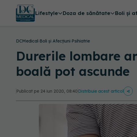
Lifestyle
Doza de sănătate
Boli și a
DCMedical
›
Boli și Afecțiuni
›
Psihiatrie
Durerile lombare ar
boală pot ascunde
Publicat pe 24 iun 2020, 08:40
Distribuie acest articol