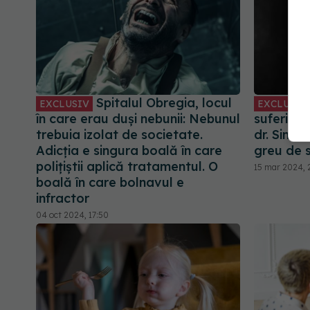
Spitalul Obregia, locul
EXCLUSIV
EXCLUSIV
în care erau duși nebunii: Nebunul
suferi mul
trebuia izolat de societate.
dr. Simon
Adicția e singura boală în care
greu de s
polițiștii aplică tratamentul. O
15 mar 2024, 
boală în care bolnavul e
infractor
04 oct 2024, 17:50