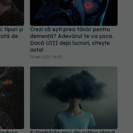
tipuri și
Crezi că ești prea tânăr pentru
zată de
demență? Adevărul te va șoca.
Dacă UIȚI deja lucruri, citește
asta!
20 apr 2025, 08:30
 reduce
Schimbările mici din rutina zilnică