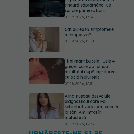
singură săptămână. Ce
spitale primesc bani
07.08.2026, 16:41
Cât durează simptomele
menopauzei?
07.08.2026, 15:14
Ți-ai mărit buzele? Cele 4
greșeli care pot strica
rezultatul după injectarea
cu acid hialuronic
07.08.2026, 13:54
Alina Pușcău dezvăluie
diagnosticul care i-a
schimbat viața: Am cancer
la sân. Am intrat în
metastază
07.08.2026, 12:39
URMĂREȘTE-NE ȘI PE: