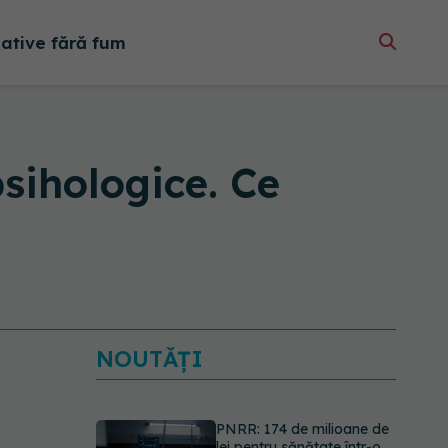
native fără fum
sihologice. Ce
NOUTĂȚI
PNRR: 174 de milioane de
lei pentru sănătate într-o