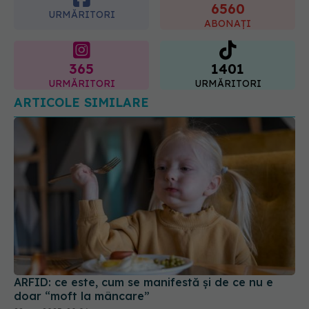
6560
prevenție
URMĂRITORI
ABONAȚI
07.08.2026, 20:09
365
1401
URMĂRITORI
URMĂRITORI
ARTICOLE SIMILARE
ARFID: ce este, cum se manifestă și de ce nu e
doar “moft la mâncare”
22 aug 2025, 20:06