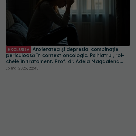
Anxietatea și depresia, combinație
EXCLUSIV
periculoasă în context oncologic. Psihiatrul, rol-
cheie în tratament. Prof. dr. Adela Magdalena
Ciobanu: Greu de tratat
16 mai 2025, 22:45