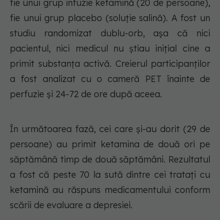
fie unui grup infuzie ketamină (20 de persoane),
fie unui grup placebo (soluție salină). A fost un
studiu randomizat dublu-orb, așa că nici
pacientul, nici medicul nu știau inițial cine a
primit substanța activă. Creierul participanților
a fost analizat cu o cameră PET înainte de
perfuzie și 24-72 de ore după aceea.
În următoarea fază, cei care și-au dorit (29 de
persoane) au primit ketamina de două ori pe
săptămână timp de două săptămâni. Rezultatul
a fost că peste 70 la sută dintre cei tratați cu
ketamină au răspuns medicamentului conform
scării de evaluare a depresiei.