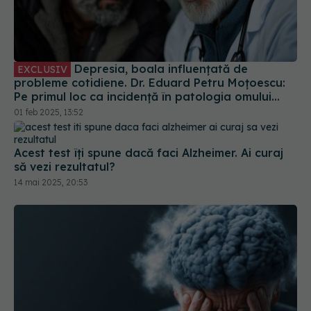
Depresia, boala influențată de
EXCLUSIV
probleme cotidiene. Dr. Eduard Petru Moțoescu:
Pe primul loc ca incidență în patologia omului
modern la nivel global
01 feb 2025, 13:52
Acest test îți spune dacă faci Alzheimer. Ai curaj
să vezi rezultatul?
14 mai 2025, 20:53