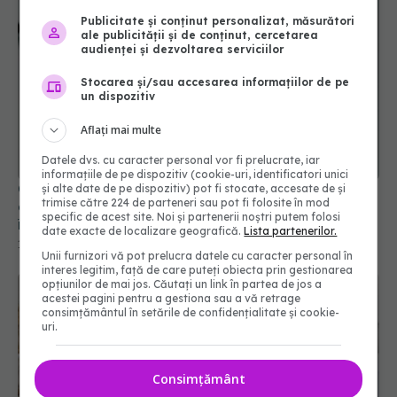
Publicitate și conținut personalizat, măsurători
ale publicității și de conținut, cercetarea
audienței și dezvoltarea serviciilor
Stocarea și/sau accesarea informațiilor de pe
un dispozitiv
Aflați mai multe
Datele dvs. cu caracter personal vor fi prelucrate, iar
informațiile de pe dispozitiv (cookie-uri, identificatori unici
Ce este arachnophobia, una dintre cele mai
și alte date de pe dispozitiv) pot fi stocate, accesate de și
comune fobii ale oamenilor. Cum faci diferența
trimise către 224 de parteneri sau pot fi folosite în mod
între frică și fobie
specific de acest site. Noi și partenerii noștri putem folosi
date exacte de localizare geografică.
Lista partenerilor.
16 apr 2024, 23:27
Unii furnizori vă pot prelucra datele cu caracter personal în
interes legitim, față de care puteți obiecta prin gestionarea
opțiunilor de mai jos. Căutați un link în partea de jos a
acestei pagini pentru a gestiona sau a vă retrage
consimțământul în setările de confidențialitate și cookie-
uri.
Consimțământ