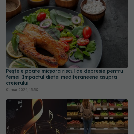
creierului
01 mar 2024, 15:50
De ce se pune muzică în magazine.
EXCLUSIV
Simona Trifu: Asta se întâmplă. E un pretext
05 mar 2024, 13:54
Primele semne ale amorțelii emoționale. Ce să faci
dacă te simți detașat de lume și de propriile