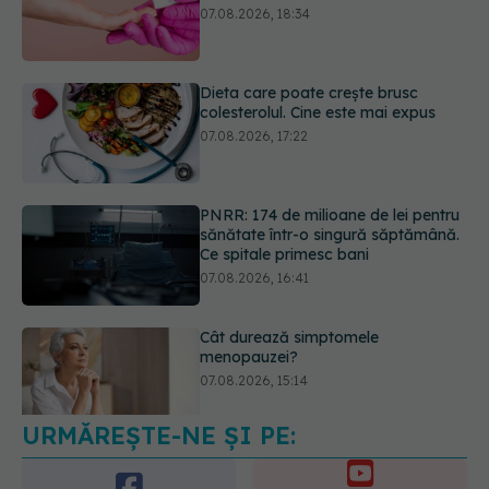
Dieta care poate crește brusc
colesterolul. Cine este mai expus
07.08.2026, 17:22
PNRR: 174 de milioane de lei pentru
sănătate într-o singură săptămână.
Ce spitale primesc bani
07.08.2026, 16:41
Cât durează simptomele
menopauzei?
07.08.2026, 15:14
URMĂREȘTE-NE ȘI PE:
EXCLUSIV
Cancerele care pot fi
prevenite. Dr. Sorin Bogdan
(SANADOR): Au metode de