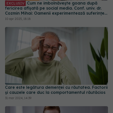
Cum ne îmbolnăvește goana după
EXCLUSIV
fericirea afișată pe social media. Conf. univ. dr.
Cozmin Mihai: Oamenii experimentează suferințe,
tristețe
10 apr 2025, 18:18
Care este legătura demenței cu răutatea. Factorii
și cauzele care duc la comportamentul răutăcios
31 mar 2024, 14:39