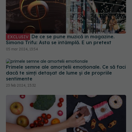
sentimente
23 feb 2024, 23:32
De ce este dificil să menții un stil de viață
sănătos? Construirea obiceiurilor sănătoase nu
trebuie să fie o luptă cu tine însuți
07 apr 2024, 17:53