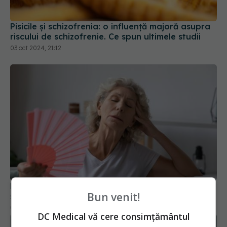
Pisicile și schizofrenia: o influență majoră asupra
riscului de schizofrenie. Ce spun ultimele studii
03 oct 2024, 21:12
Bufeurile de la menopauză, semn de Alzheimer. Ce
s-a descoperit în creierul femeilor la menopauză
Bun venit!
06 mai 2025, 15:25
DC Medical vă cere consimțământul