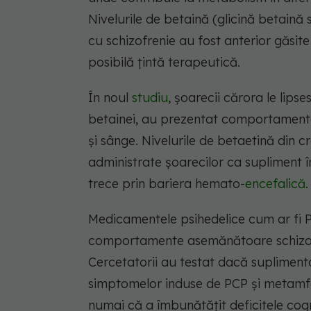
Nivelurile de betaină (glicină betaină 
cu schizofrenie au fost anterior găsit
posibilă țintă terapeutică.
În noul
studiu
, șoarecii cărora le lip
betainei, au prezentat comportamente 
și sânge. Nivelurile de betaetină din 
administrate șoarecilor ca supliment
trece prin bariera hemato-
encefalică
.
Medicamentele psihedelice cum ar fi
comportamente asemănătoare schizofren
Cercetatorii au testat dacă supliment
simptomelor induse de PCP și metamfe
numai că a îmbunătățit deficitele cog