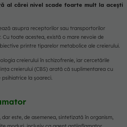
ă al cărei nivel scade foarte mult la acești
ază asupra receptorilor sau transportorilor
r. Cu toate acestea, există o mare nevoie de
biective printre tiparelor metabolice ale creierului.
ologia creierului în schizofrenie, iar cercetările
ința creierului (CBS) arată că suplimentarea cu
sihiatrice la șoareci.
lamator
 dar este, de asemenea, sintetizată în organism,
te moduri, inclusiv ca agent antiinflamator.