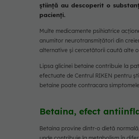
știință au descoperit o substanț
pacienți.
Multe medicamente psihiatrice acțione
anumitor neurotransmițători din creie
alternative și cercetătorii caută alte o
Lipsa glicinei betaine contribuie la pat
efectuate de Centrul RIKEN pentru ști
betaine poate contracara simptomele p
Betaina, efect antiinf
Betaina provine dintr-o dietă normală,
unde contribuie la metabolism în diferi