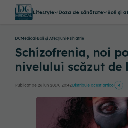
Lifestyle
Doza de sănătate
Boli și a
DCMedical
›
Boli și Afecțiuni
›
Psihiatrie
Schizofrenia, noi p
nivelului scăzut de 
Publicat pe 26 iun 2019, 20:42
Distribuie acest articol