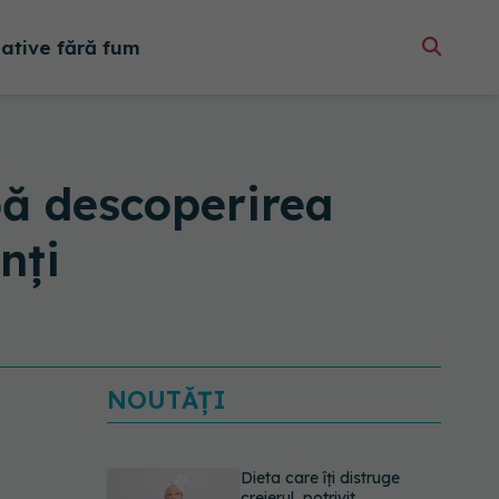
native fără fum
pă descoperirea
nți
NOUTĂȚI
Dieta care îți distruge
creierul, potrivit