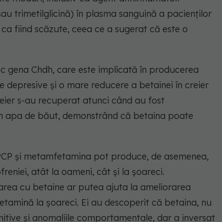
sau trimetilglicină) în plasma sanguină a pacienților
e ca fiind scăzute, ceea ce a sugerat că este o
sesc gena Chdh, care este implicată în producerea
depresive și o mare reducere a betainei în creier
creier s-au recuperat atunci când au fost
 în apa de băut, demonstrând că betaina poate
 PCP și metamfetamina pot produce, de asemenea,
iei, atât la oameni, cât și la șoareci.
area cu betaine ar putea ajuta la ameliorarea
tamină la șoareci. Ei au descoperit că betaina, nu
nitive și anomaliile comportamentale, dar a inversat