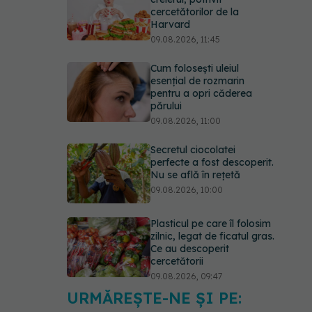
cercetătorilor de la
Harvard
09.08.2026, 11:45
Cum folosești uleiul
esențial de rozmarin
pentru a opri căderea
părului
09.08.2026, 11:00
Secretul ciocolatei
perfecte a fost descoperit.
Nu se află în rețetă
09.08.2026, 10:00
Plasticul pe care îl folosim
zilnic, legat de ficatul gras.
Ce au descoperit
cercetătorii
09.08.2026, 09:47
URMĂREȘTE-NE ȘI PE:
Mai trebuie să numărăm