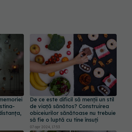
memoriei
De ce este dificil să menții un stil
istina-
de viață sănătos? Construirea
istanța,
obiceiurilor sănătoase nu trebuie
să fie o luptă cu tine însuți
07 apr 2024, 17:53