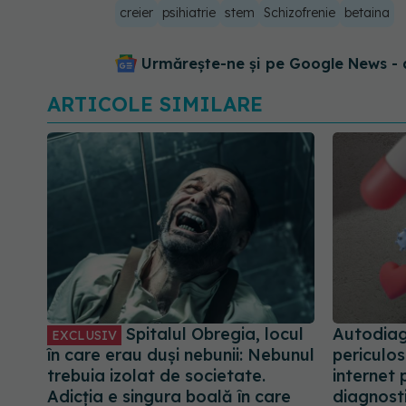
creier
psihiatrie
stem
Schizofrenie
betaina
Urmărește-ne și pe Google News - 
ARTICOLE SIMILARE
Spitalul Obregia, locul
Autodiag
EXCLUSIV
în care erau duși nebunii: Nebunul
periculos
trebuia izolat de societate.
internet 
Adicția e singura boală în care
diagnost