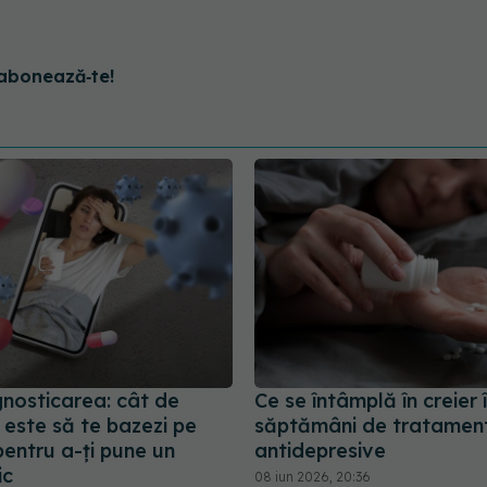
abonează‑te!
nosticarea: cât de
Ce se întâmplă în creier 
 este să te bazezi pe
săptămâni de tratamen
pentru a-ți pune un
antidepresive
ic
08 iun 2026, 20:36