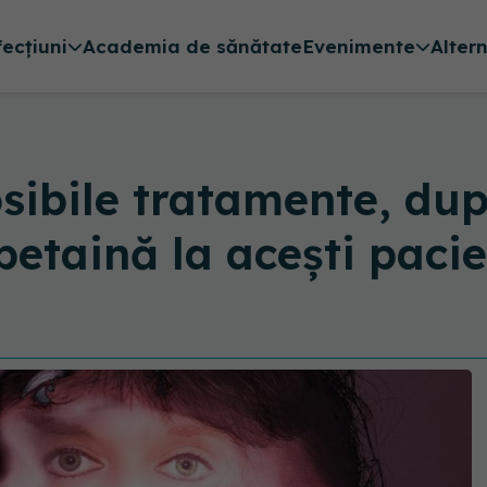
fecțiuni
Academia de sănătate
Evenimente
Alter
osibile tratamente, du
betaină la acești pacie