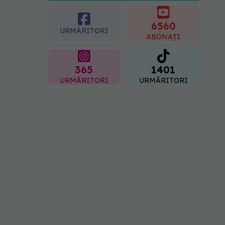
caloriile ca să slăbim? Ce
se schimbă în era
medicamentelor GLP-1
6560
URMĂRITORI
09.08.2026, 12:00
ABONAȚI
365
1401
URMĂRITORI
URMĂRITORI