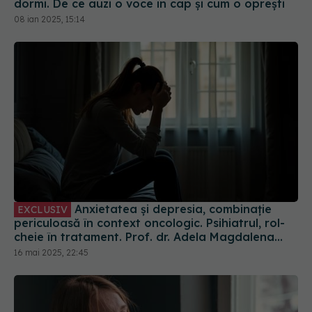
dormi. De ce auzi o voce în cap și cum o oprești
08 ian 2025, 15:14
Anxietatea și depresia, combinație
EXCLUSIV
periculoasă în context oncologic. Psihiatrul, rol-
cheie în tratament. Prof. dr. Adela Magdalena
Ciobanu: Greu de tratat
16 mai 2025, 22:45