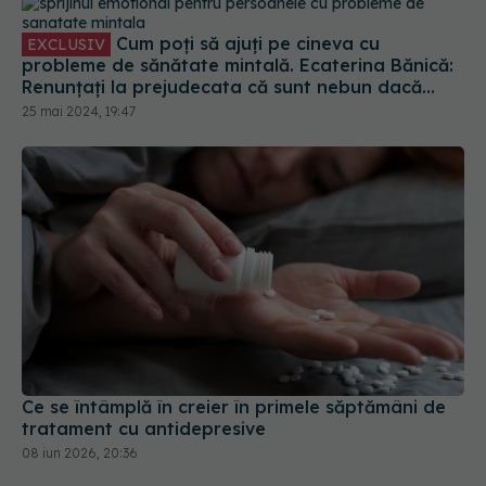
Cum poți să ajuți pe cineva cu
EXCLUSIV
probleme de sănătate mintală. Ecaterina Bănică:
Renunțați la prejudecata că sunt nebun dacă
merg la un psihoterapeut sau psihiatru!
25 mai 2024, 19:47
Ce se întâmplă în creier în primele săptămâni de
tratament cu antidepresive
08 iun 2026, 20:36