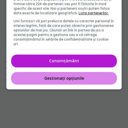
trimise către 224 de parteneri sau pot fi folosite în mod
specific de acest site. Noi și partenerii noștri putem folosi
date exacte de localizare geografică.
Lista partenerilor.
Unii furnizori vă pot prelucra datele cu caracter personal în
interes legitim, față de care puteți obiecta prin gestionarea
opțiunilor de mai jos. Căutați un link în partea de jos a
acestei pagini pentru a gestiona sau a vă retrage
consimțământul în setările de confidențialitate și cookie-
uri.
Consimțământ
O soluție surprinzătoare pentru anxietate. Cum
expunerea la frig schimbă răspunsul corpului la
stres
Gestionați opțiunile
04 dec 2024, 14:12