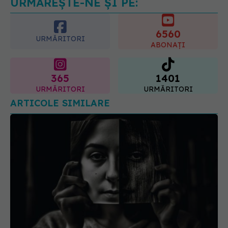
URMĂREȘTE-NE ȘI PE:
6560
URMĂRITORI
ABONAȚI
365
1401
URMĂRITORI
URMĂRITORI
ARTICOLE SIMILARE