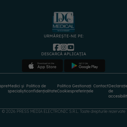
URMĂREȘTE-NE PE:
DESCARCĂ APLICAȚIA
spre
Medici și
Politica de
Politica
Gestionați
Contact
Declarați
specialiști
confidențialitate
Cookies
preferințele
de
accesibili
© 2026 PRESS MEDIA ELECTRONIC S.R.L. Toate drepturile rezervate