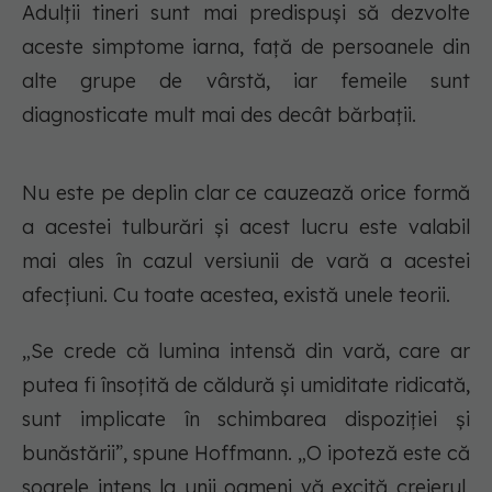
Adulții tineri sunt mai predispuși să dezvolte
aceste simptome iarna, față de persoanele din
alte grupe de vârstă, iar femeile sunt
diagnosticate mult mai des decât bărbații.
Nu este pe deplin clar ce cauzează orice formă
a acestei tulburări și acest lucru este valabil
mai ales în cazul versiunii de vară a acestei
afecțiuni. Cu toate acestea, există unele teorii.
„Se crede că lumina intensă din vară, care ar
putea fi însoțită de căldură și umiditate ridicată,
sunt implicate în schimbarea dispoziției și
bunăstării”, spune Hoffmann. „O ipoteză este că
soarele intens la unii oameni vă excită creierul,