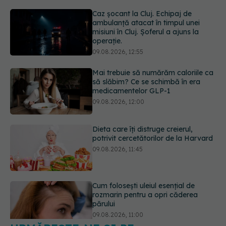
Mai trebuie să numărăm caloriile ca
să slăbim? Ce se schimbă în era
medicamentelor GLP-1
09.08.2026, 12:00
Dieta care îți distruge creierul,
potrivit cercetătorilor de la Harvard
09.08.2026, 11:45
Cum folosești uleiul esențial de
rozmarin pentru a opri căderea
părului
09.08.2026, 11:00
Ce este testul TORCH și cine trebuie
să-l facă. Ce înseamnă un rezultat
pozitiv
09.08.2026, 13:00