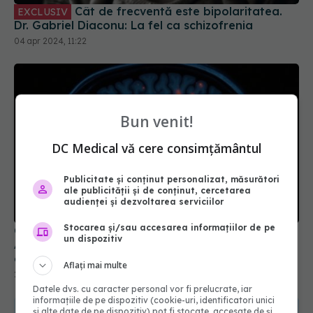
Cât de frecventă este bipolaritatea.
EXCLUSIV
Dr. Gabriel Diaconu: La fel ca schizofrenia
04 apr 2024, 11:22
Bun venit!
DC Medical vă cere consimțământul
Publicitate și conținut personalizat, măsurători
ale publicității și de conținut, cercetarea
audienței și dezvoltarea serviciilor
Stocarea și/sau accesarea informațiilor de pe
Crezi că ești prea tânăr pentru demență?
un dispozitiv
Adevărul te va șoca. Dacă UIȚI deja lucruri,
citește asta!
Aflați mai multe
20 apr 2025, 08:30
Datele dvs. cu caracter personal vor fi prelucrate, iar
informațiile de pe dispozitiv (cookie-uri, identificatori unici
și alte date de pe dispozitiv) pot fi stocate, accesate de și