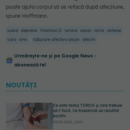
poate ajuta corpul să se refacă după afecțiune,
spune Hoffmann.
soare
depresie
Vitamina D
lumina
sezon
iarna
astenie
vara
smn
tulburare afectiva sezon
afectiv
Urmărește-ne și pe Google News -
abonează‑te!
NOUTĂȚI
Caz șocant la Cluj. Echipaj de
ambulanță atacat în timpul unei
misiuni în Cluj. Șoferul a ajuns la
operație.
09.08.2026, 12:55