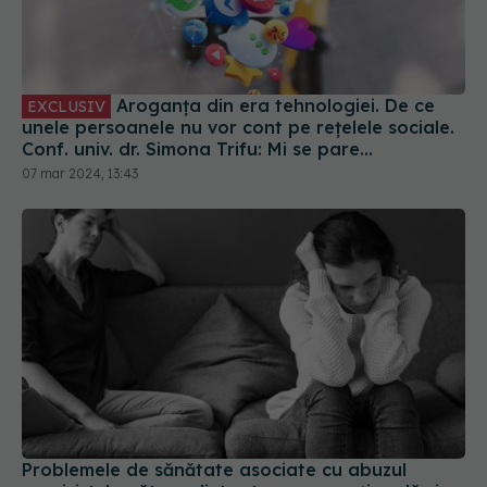
Aroganța din era tehnologiei. De ce
EXCLUSIV
unele persoanele nu vor cont pe rețelele sociale.
Conf. univ. dr. Simona Trifu: Mi se pare
extravaganță
07 mar 2024, 13:43
Problemele de sănătate asociate cu abuzul