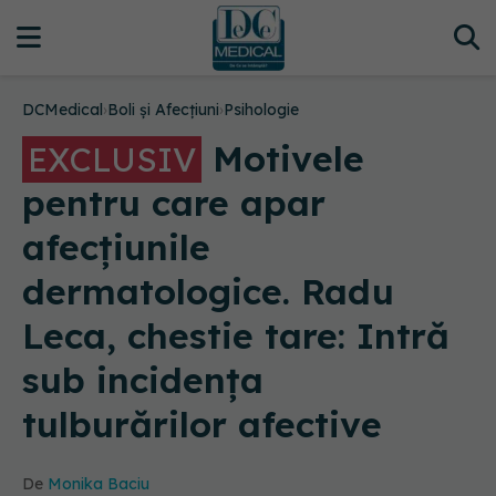
DCMedical
›
Boli și Afecțiuni
›
Psihologie
Motivele
EXCLUSIV
pentru care apar
afecțiunile
dermatologice. Radu
Leca, chestie tare: Intră
sub incidența
tulburărilor afective
De
Monika Baciu