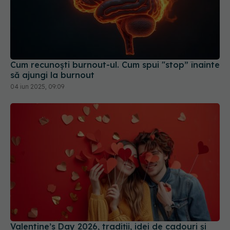
Cum recunoști burnout-ul. Cum spui "stop” înainte
să ajungi la burnout
04 iun 2025, 09:09
Valentine’s Day 2026, tradiții, idei de cadouri și