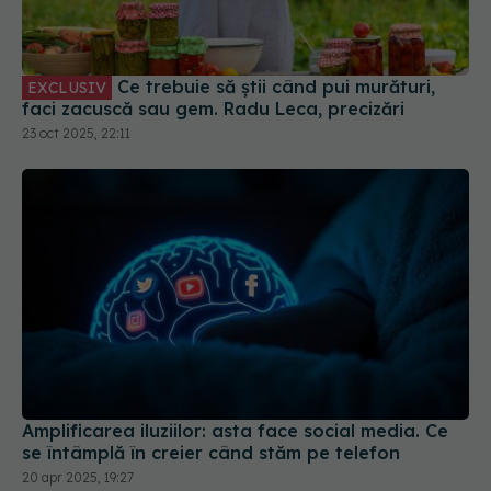
Ce trebuie să știi când pui murături,
EXCLUSIV
faci zacuscă sau gem. Radu Leca, precizări
23 oct 2025, 22:11
Amplificarea iluziilor: asta face social media. Ce
se întâmplă în creier când stăm pe telefon
20 apr 2025, 19:27