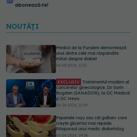
abonează‑te!
NOUTĂȚI
EXCLUSIV
Tratamentul modern al
cancerelor ginecologice. Dr. Sorin
Bogdan (SANADOR), la DC Medical
și DC News
06.08.2026, 10:29
Pepenele roșu sau cel galben: care
crește glicemia mai repede.
Răspunsul unui medic diabetolog
06.08.2026, 09:36
Adevărul despre tratamentul cu
doze mari de Vitamina D în cancerul
colorectal
06.08.2026, 08:06