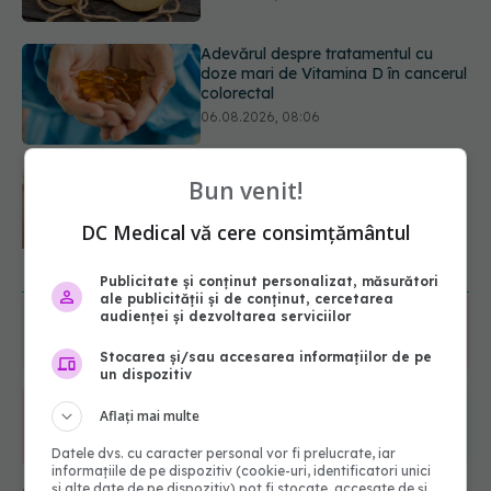
Gabriela Cristea, manifest pentru
respect și acceptare: Corpul
fiecăruia spune o poveste
05.08.2026, 21:23
Medicii de la Fundeni demontează
Bun venit!
unul dintre cele mai răspândite
mituri despre diabet
DC Medical vă cere consimțământul
06.08.2026, 11:52
URMĂREȘTE-NE ȘI PE:
Publicitate și conținut personalizat, măsurători
ale publicității și de conținut, cercetarea
audienței și dezvoltarea serviciilor
6560
URMĂRITORI
Stocarea și/sau accesarea informațiilor de pe
ABONAȚI
un dispozitiv
Aflați mai multe
365
1401
Datele dvs. cu caracter personal vor fi prelucrate, iar
URMĂRITORI
URMĂRITORI
informațiile de pe dispozitiv (cookie-uri, identificatori unici
ARTICOLE SIMILARE
și alte date de pe dispozitiv) pot fi stocate, accesate de și