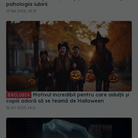
psihologia iubirii
13 feb 2026, 18:37
Motivul incredibil pentru care adulții și
EXCLUSIV
copiii adoră să se teamă de Halloween
31 oct 2025, 14:11