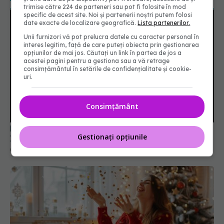
trimise către 224 de parteneri sau pot fi folosite în mod
specific de acest site. Noi și partenerii noștri putem folosi
date exacte de localizare geografică.
Lista partenerilor.
Unii furnizori vă pot prelucra datele cu caracter personal în
interes legitim, față de care puteți obiecta prin gestionarea
opțiunilor de mai jos. Căutați un link în partea de jos a
acestei pagini pentru a gestiona sau a vă retrage
consimțământul în setările de confidențialitate și cookie-
uri.
Consimțământ
De ce scaunele de la cinematograf sunt roșii.
Gestionați opțiunile
Impactul culorii asupra creierului
09 mar 2025, 20:26