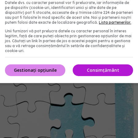
Datele dvs. cu caracter personal vor fi prelucrate, iar informațiile de
 vârstă, poate provoca insomnie, privând creierul de
pe dispozitiv (cookie-uri, identificatori unici și alte date de pe
dispozitiv) pot fi stocate, accesate de și trimise către 224 de parteneri
re loc în timpul somnului profund.
sau pot fi folosite în mod specific de acest site. Noi și partenerii noștri
putem folosi date exacte de localizare geografică.
Lista partenerilor.
Unii furnizori vă pot prelucra datele cu caracter personal în interes
legitim, față de care puteți obiecta prin gestionarea opțiunilor de mai
jos. Căutați un link în partea de jos a acestei pagini pentru a gestiona
lmonar: mutațiile genetice îngreunează tratamentul.
sau a vă retrage consimțământul în setările de confidențialitate și
es în lume în rândul nefumătorilor
cookie-uri.
Gestionați opțiunile
Consimțământ