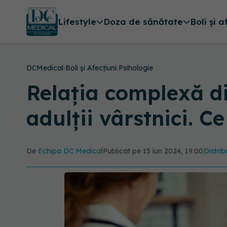
Lifestyle
Doza de sănătate
Boli și a
DCMedical
›
Boli și Afecțiuni
›
Psihologie
Relația complexă di
adulții vârstnici. Ce
De
Echipa DC Medical
Publicat pe 15 iun 2024, 19:00
Distrib