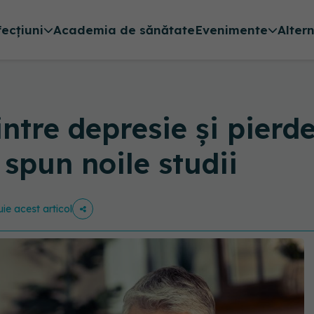
fecțiuni
Academia de sănătate
Evenimente
Alter
ntre depresie și pierd
 spun noile studii
uie acest articol