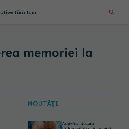
native fără fum
erea memoriei la
NOUTĂȚI
Adevărul despre
tratamentul cu doze mari