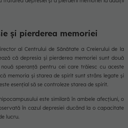
 tratarea depresiei și a pierderii memoriei la adulții
ie și pierderea memoriei
director al Centrului de Sănătate a Creierului de la
rează că depresia și pierderea memoriei sunt două
o nouă speranță pentru cei care trăiesc cu aceste
 că memoria și starea de spirit sunt strâns legate și
ste esențial să se controleze starea de spirit.
 hipocampusului este similară în ambele afecțiuni, o
 observată în cazul depresiei ducând la o capacitate
de lucru.