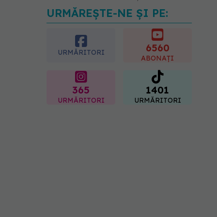
URMĂREȘTE-NE ȘI PE:
Pepenele roșu sau cel
galben: care crește
glicemia mai repede.
Răspunsul unui medic
6560
URMĂRITORI
diabetolog
ABONAȚI
06.08.2026, 09:36
365
1401
URMĂRITORI
URMĂRITORI