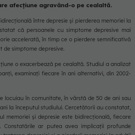
ecare afecțiune agravând-o pe cealaltă.
idirecțională între depresie și pierderea memoriei la
constatat că persoanele cu simptome depresive mai
rie accelerată, în timp ce o pierdere semnificativă
cat de simptome depresive.
țiune o exacerbează pe cealaltă. Studiul a analizat
anți, examinați fiecare în ani alternativi, din 2002-
are locuiau în comunitate, în vârstă de 50 de ani sau
ni la începutul studiului. Cercetătorii au constatat,
ul memoriei și depresie este bidirecțională, fiecare
. Constatările ar putea avea implicații profunde