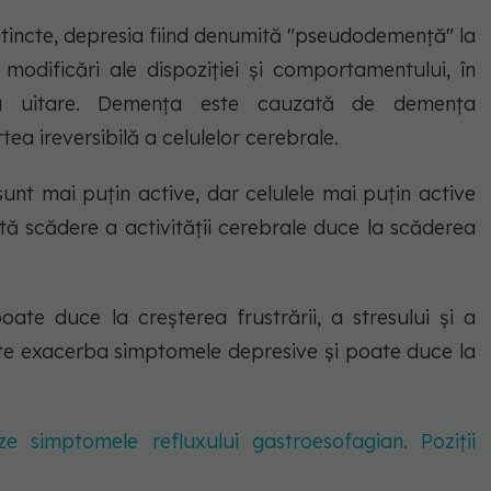
stincte, depresia fiind denumită "pseudodemență" la
modificări ale dispoziției și comportamentului, în
a uitare. Demența este cauzată de demența
a ireversibilă a celulelor cerebrale.
 sunt mai puțin active, dar celulele mai puțin active
stă scădere a activității cerebrale duce la scăderea
ate duce la creșterea frustrării, a stresului și a
ate exacerba simptomele depresive și poate duce la
simptomele refluxului gastroesofagian. Poziții