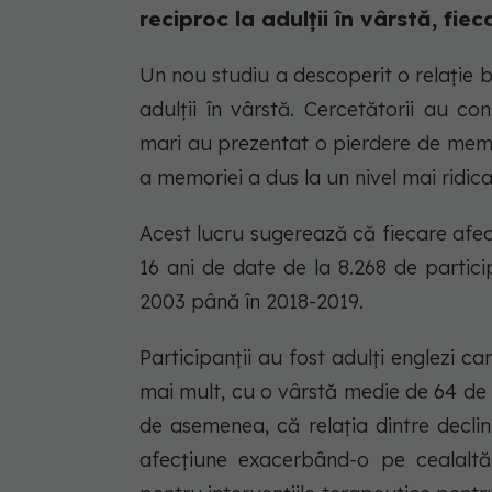
reciproc la adulții în vârstă, fi
Un nou studiu a descoperit o relație b
adulții în vârstă. Cercetătorii au 
mari au prezentat o pierdere de memo
a memoriei a dus la un nivel mai ridi
Acest lucru sugerează că fiecare afec
16 ani de date de la 8.268 de particip
2003 până în 2018-2019.
Participanții au fost adulți englezi c
mai mult, cu o vârstă medie de 64 de a
de asemenea, că relația dintre declin
afecțiune exacerbând-o pe cealaltă