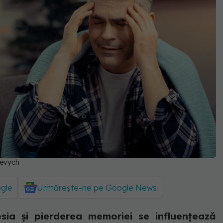
kevych
ogle
Urmărește-ne pe Google News
ia și pierderea memoriei se influențează