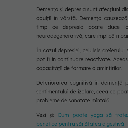
Demența și depresia sunt afecțiuni di
adulții în vârstă. Demența cauzează 
timp ce depresia poate duce l
neurodegenerativă, care implică moarte
În cazul depresiei, celulele creierului
pot fi în continuare reactivate. Acea
capacității de formare a amintirilor.
Deteriorarea cognitivă în demență po
sentimentului de izolare, ceea ce po
probleme de sănătate mintală.
Vezi și:
Cum poate yoga să trateze 
benefice pentru sănătatea digestivă