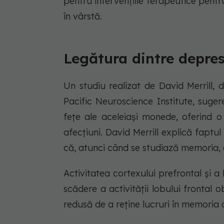
pentru intervențiile terapeutice pentru
în vârstă.
Legătura dintre depres
Un studiu realizat de David Merrill, 
Pacific Neuroscience Institute, suge
fețe ale aceleiași monede, oferind 
afecțiuni. David Merrill explică faptul
că, atunci când se studiază memoria, e
Activitatea cortexului prefrontal și a
scădere a activității lobului frontal
redusă de a reține lucruri în memoria 