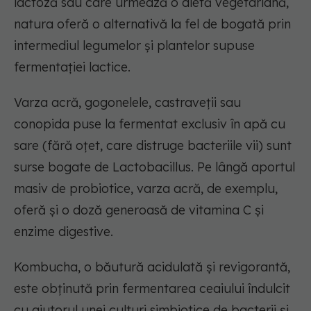
lactoză sau care urmează o dietă vegetariană,
natura oferă o alternativă la fel de bogată prin
intermediul legumelor și plantelor supuse
fermentației lactice.
Varza acră, gogonelele, castraveții sau
conopida puse la fermentat exclusiv în apă cu
sare (fără oțet, care distruge bacteriile vii) sunt
surse bogate de Lactobacillus. Pe lângă aportul
masiv de probiotice, varza acră, de exemplu,
oferă și o doză generoasă de vitamina C și
enzime digestive.
Kombucha, o băutură acidulată și revigorantă,
este obținută prin fermentarea ceaiului îndulcit
cu ajutorul unei culturi simbiotice de bacterii și