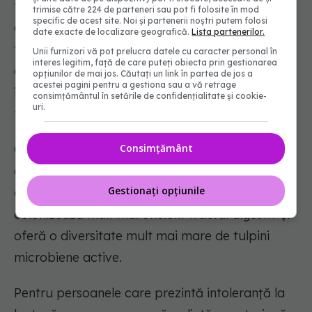
fermentarea laptelui cu niște culturi simbiotice
trimise către 224 de parteneri sau pot fi folosite în mod
specific de acest site. Noi și partenerii noștri putem folosi
de Lactobacillus bulgaricus și Streptococcus
date exacte de localizare geografică.
Lista partenerilor.
thermophilus, reprezintă baza unui aport zilnic
Unii furnizori vă pot prelucra datele cu caracter personal în
interes legitim, față de care puteți obiecta prin gestionarea
de bacterii bune, cu condiția să fie consumate
opțiunilor de mai jos. Căutați un link în partea de jos a
acestei pagini pentru a gestiona sau a vă retrage
în varianta lor simplă, fără adaos de zahăr sau
consimțământul în setările de confidențialitate și cookie-
uri.
fructe procesate.
Consimțământ
Chefirul este realizat cu ajutorul granulelor de
chefir, o comunitate complexă de bacterii și
Gestionați opțiunile
drojdii. Spre deosebire de iaurt, chefirul
colonizează mult mai eficient tractul digestiv și
oferă o diversitate mult mai mare de tulpini
microbiene active.
Pentru persoanele care prezintă intoleranță la