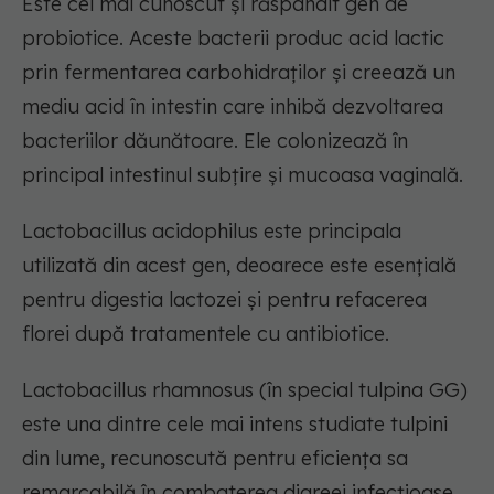
Este cel mai cunoscut și răspândit gen de
probiotice. Aceste bacterii produc acid lactic
prin fermentarea carbohidraților și creează un
mediu acid în intestin care inhibă dezvoltarea
bacteriilor dăunătoare. Ele colonizează în
principal intestinul subțire și mucoasa vaginală.
Lactobacillus acidophilus este principala
utilizată din acest gen, deoarece este esențială
pentru digestia lactozei și pentru refacerea
florei după tratamentele cu antibiotice.
Lactobacillus rhamnosus (în special tulpina GG)
este una dintre cele mai intens studiate tulpini
din lume, recunoscută pentru eficiența sa
remarcabilă în combaterea diareei infecțioase