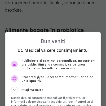
distrugerea florei intestinale și apariția diareei
asociate.
Alimente bogate în probiotice
naturale
Bun venit!
DC Medical vă cere consimțământul
Cele mai accesibile și recunoscute surse de
bacterii bune provin din gama produselor
Publicitate și conținut personalizat, măsurători
ale publicității și de conținut, cercetarea
lactate supuse fermentației controlate. Aceste
audienței și dezvoltarea serviciilor
alimente transformă lactoza (zahărul din lapte)
Stocarea și/sau accesarea informațiilor de pe
în acid lactic, și astfel devin mai ușor de digerat
un dispozitiv
și mult mai bogate în nutrienți asimilabili.
Aflați mai multe
Datele dvs. cu caracter personal vor fi prelucrate, iar
Iaurtul natural și sana, obținute prin
informațiile de pe dispozitiv (cookie-uri, identificatori unici
și alte date de pe dispozitiv) pot fi stocate, accesate de și