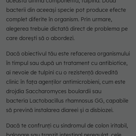
această ultimă componentă, tulpina. Două
bacterii din aceeași specie pot produce efecte
complet diferite în organism. Prin urmare,
alegerea trebuie dictată direct de problema pe
care dorești să o abordezi.
Dacă obiectivul tău este refacerea organismului
în timpul sau după un tratament cu antibiotice,
ai nevoie de tulpini cu o rezistență dovedită
clinic în fața agenților
antimicrobieni
, cum este
drojdia
Saccharomyces
boulardii
sau
bacteria
Lactobacillus
rhamnosus
GG, capabile
să prevină instalarea
diareei
și a
disbiozei
.
Dacă te confrunți cu sindromul de colon iritabil,
balonare sau tranzit intestinal neregulat, cele