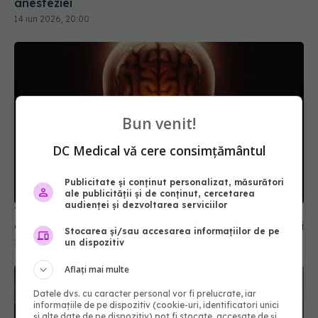
anesteziei
14 iun 2026, 20:00
Bun venit!
DC Medical vă cere consimțământul
Publicitate și conținut personalizat, măsurători
ale publicității și de conținut, cercetarea
audienței și dezvoltarea serviciilor
Te simți furios sau te enervezi repede? Tehnica
de 5 minute care te calmează înainte să explodezi
Stocarea și/sau accesarea informațiilor de pe
24 apr 2025, 14:15
un dispozitiv
Aflați mai multe
Datele dvs. cu caracter personal vor fi prelucrate, iar
informațiile de pe dispozitiv (cookie-uri, identificatori unici
și alte date de pe dispozitiv) pot fi stocate, accesate de și