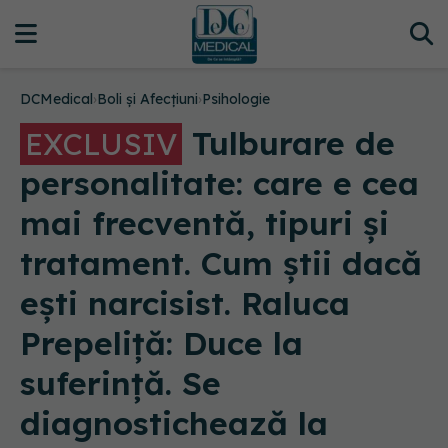
DCMedical
›
Boli și Afecțiuni
›
Psihologie
Tulburare de
EXCLUSIV
personalitate: care e cea
mai frecventă, tipuri și
tratament. Cum știi dacă
ești narcisist. Raluca
Prepeliță: Duce la
suferință. Se
diagnostichează la