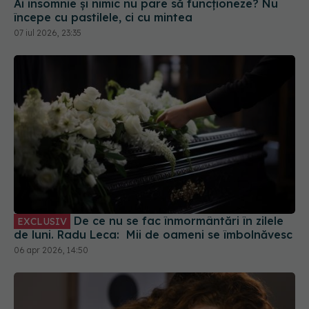
Ai insomnie și nimic nu pare să funcționeze? Nu
începe cu pastilele, ci cu mintea
07 iul 2026, 23:35
De ce nu se fac înmormântări în zilele
EXCLUSIV
de luni. Radu Leca: Mii de oameni se îmbolnăvesc
06 apr 2026, 14:50