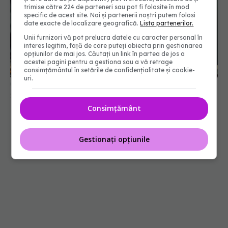
trimise către 224 de parteneri sau pot fi folosite în mod
specific de acest site. Noi și partenerii noștri putem folosi
date exacte de localizare geografică.
Lista partenerilor.
Unii furnizori vă pot prelucra datele cu caracter personal în
interes legitim, față de care puteți obiecta prin gestionarea
opțiunilor de mai jos. Căutați un link în partea de jos a
acestei pagini pentru a gestiona sau a vă retrage
consimțământul în setările de confidențialitate și cookie-
uri.
Care este diferența dintre burnout și depresie?
27 feb 2025, 13:20
Consimțământ
Gestionați opțiunile