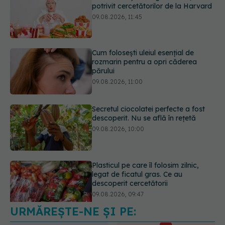
rozmarin pentru a opri căderea
părului
09.08.2026, 11:00
Secretul ciocolatei perfecte a fost
descoperit. Nu se află în rețetă
09.08.2026, 10:00
Plasticul pe care îl folosim zilnic,
legat de ficatul gras. Ce au
descoperit cercetătorii
09.08.2026, 09:47
Mai trebuie să numărăm caloriile ca
să slăbim? Ce se schimbă în era
medicamentelor GLP-1
09.08.2026, 12:00
URMĂREȘTE-NE ȘI PE: