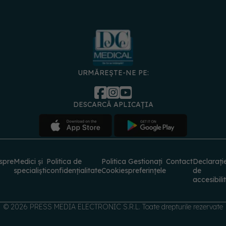
URMĂREȘTE-NE PE:
DESCARCĂ APLICAȚIA
spre
Medici și
Politica de
Politica
Gestionați
Contact
Declarați
specialiști
confidențialitate
Cookies
preferințele
de
accesibili
© 2026 PRESS MEDIA ELECTRONIC S.R.L. Toate drepturile rezervate