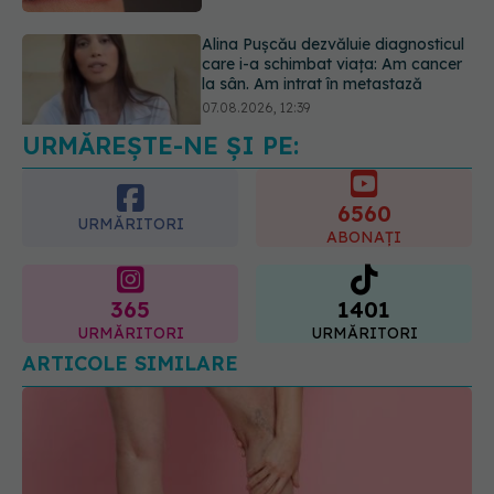
Dieta care poate crește brusc
colesterolul. Cine este mai expus
07.08.2026, 17:22
URMĂREȘTE-NE ȘI PE:
6560
URMĂRITORI
ABONAȚI
365
1401
URMĂRITORI
URMĂRITORI
ARTICOLE SIMILARE