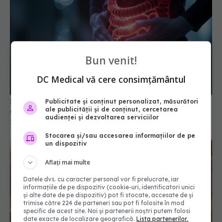
Bun venit!
DC Medical vă cere consimțământul
Siguranța pe termen lung a tratamentelor pentru
Publicitate și conținut personalizat, măsurători
ale publicității și de conținut, cercetarea
colon iritabil
audienței și dezvoltarea serviciilor
16 mai 2026, 16:00
Stocarea și/sau accesarea informațiilor de pe
un dispozitiv
Aflați mai multe
Datele dvs. cu caracter personal vor fi prelucrate, iar
informațiile de pe dispozitiv (cookie-uri, identificatori unici
și alte date de pe dispozitiv) pot fi stocate, accesate de și
trimise către 224 de parteneri sau pot fi folosite în mod
specific de acest site. Noi și partenerii noștri putem folosi
date exacte de localizare geografică.
Lista partenerilor.