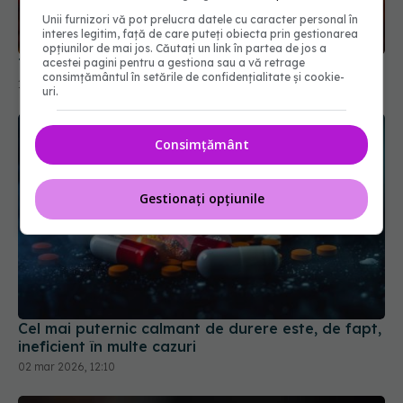
Unii furnizori vă pot prelucra datele cu caracter personal în
interes legitim, față de care puteți obiecta prin gestionarea
opțiunilor de mai jos. Căutați un link în partea de jos a
Terapia care blochează colesterolul rău
acestei pagini pentru a gestiona sau a vă retrage
consimțământul în setările de confidențialitate și cookie-
16 apr 2026, 08:38
uri.
Consimțământ
Gestionați opțiunile
Cel mai puternic calmant de durere este, de fapt,
ineficient în multe cazuri
02 mar 2026, 12:10