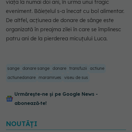
viața la numai doi ani, în urma unui tragic
eveniment. Băiețelul s-a înecat cu bol alimentar.
De altfel, acțiunea de donare de sânge este
organizată în preajma zilei în care se împlinesc
patru ani de la pierderea micuțului Luca.
sange
donare sange
donare
transfuzii
actiune
actiunedonare
maramrues
viseu de sus
Urmărește-ne și pe Google News -
abonează‑te!
NOUTĂȚI