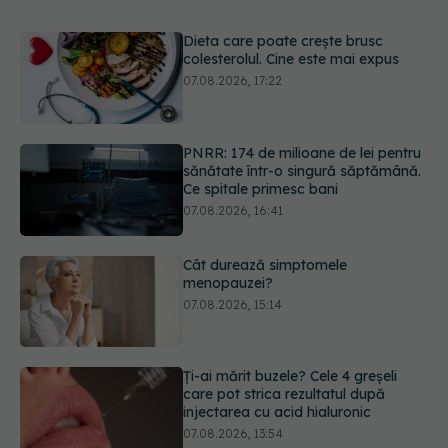
PNRR: 174 de milioane de lei pentru
sănătate într-o singură săptămână.
Ce spitale primesc bani
07.08.2026, 16:41
Cât durează simptomele
menopauzei?
07.08.2026, 15:14
Ți-ai mărit buzele? Cele 4 greșeli
care pot strica rezultatul după
injectarea cu acid hialuronic
07.08.2026, 13:54
Alina Pușcău dezvăluie diagnosticul
care i-a schimbat viața: Am cancer
la sân. Am intrat în metastază
07.08.2026, 12:39