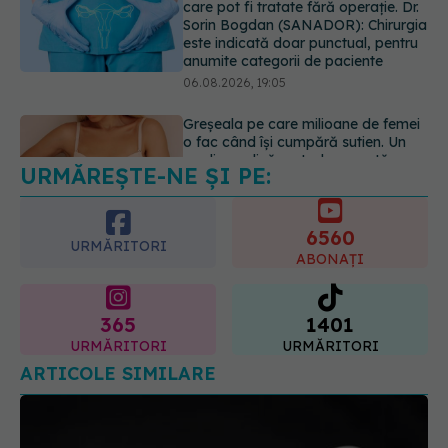
o fac când își cumpără sutien. Un
medic explică metoda corectă
06.08.2026, 18:08
URMĂREȘTE-NE ȘI PE:
EXCLUSIV
De ce unele paciente
cu cancer de col uterin nu mai ajung
la operație. Dr. Sorin Bogdan
6560
(SANADOR): Intervenția
URMĂRITORI
chirurgicală, doar în situații
ABONAȚI
particulare
06.08.2026, 20:45
365
1401
URMĂRITORI
URMĂRITORI
ARTICOLE SIMILARE