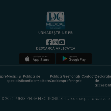
URMĂREȘTE-NE PE:
DESCARCĂ APLICAȚIA
spre
Medici și
Politica de
Politica
Gestionați
Contact
Declarați
specialiști
confidențialitate
Cookies
preferințele
de
accesibili
© 2026 PRESS MEDIA ELECTRONIC S.R.L. Toate drepturile rezervate