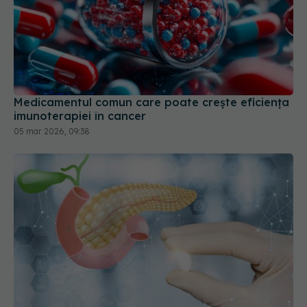
Medicamentul comun care poate crește eficiența
imunoterapiei în cancer
05 mar 2026, 09:38
Injecțiile cu insulină ar putea deveni istorie.
Tratamentul care învață corpul să-și apere
pancreasul
08 iul 2026, 15:44