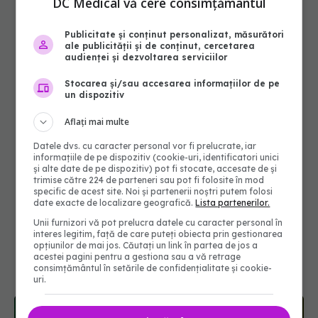
DC Medical vă cere consimțământul
Publicitate și conținut personalizat, măsurători
ale publicității și de conținut, cercetarea
audienței și dezvoltarea serviciilor
Stocarea și/sau accesarea informațiilor de pe
un dispozitiv
Aflați mai multe
Datele dvs. cu caracter personal vor fi prelucrate, iar
informațiile de pe dispozitiv (cookie-uri, identificatori unici
și alte date de pe dispozitiv) pot fi stocate, accesate de și
trimise către 224 de parteneri sau pot fi folosite în mod
specific de acest site. Noi și partenerii noștri putem folosi
date exacte de localizare geografică.
Lista partenerilor.
Unii furnizori vă pot prelucra datele cu caracter personal în
interes legitim, față de care puteți obiecta prin gestionarea
opțiunilor de mai jos. Căutați un link în partea de jos a
acestei pagini pentru a gestiona sau a vă retrage
consimțământul în setările de confidențialitate și cookie-
uri.