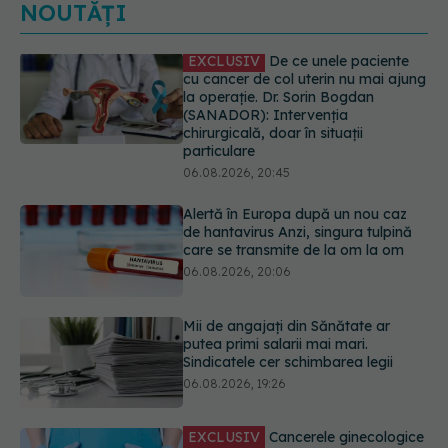
NOUTĂȚI
Alertă în Europa după un nou caz
de hantavirus Anzi, singura tulpină
care se transmite de la om la om
06.08.2026, 20:06
Mii de angajați din Sănătate ar
putea primi salarii mai mari.
Sindicatele cer schimbarea legii
06.08.2026, 19:26
EXCLUSIV
Cancerele ginecologice
care pot fi tratate fără operație. Dr.
Sorin Bogdan (SANADOR): Chirurgia
este indicată doar punctual, pentru
anumite categorii de paciente
06.08.2026, 19:05
Greșeala pe care milioane de femei