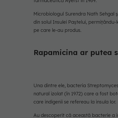
farmaceutică Ayerst în 1969.
Microbiologul Surendra Nath Sehgal și
din solul Insulei Paștelui, permițându
pe care le-au produs.
Rapamicina ar putea s
Una dintre ele, bacteria Streptomyce
natural izolat (în 1972) care a fost bo
care indigenii se refereau la insula lor.
Au descoperit că această bacterie a in