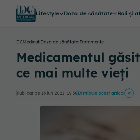
Lifestyle
Doza de sănătate
Boli și a
DCMedical
›
Doza de sănătate
›
Tratamente
Medicamentul găsit 
ce mai multe vieți
Publicat pe 16 iun 2021, 19:58
Distribuie acest articol