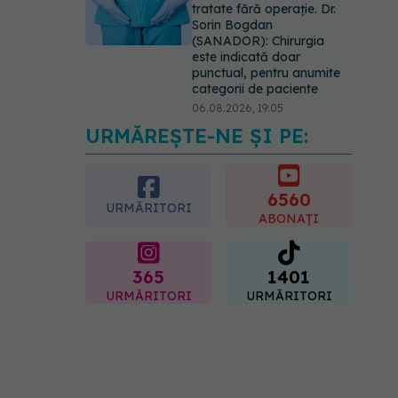
tratate fără operație. Dr.
Sorin Bogdan
(SANADOR): Chirurgia
este indicată doar
punctual, pentru anumite
categorii de paciente
06.08.2026, 19:05
URMĂREȘTE-NE ȘI PE:
EXCLUSIV
Brahiterapie
vs radioterapie externă în
cancerul ginecologic. Dr.
Sorin Bogdan (SANADOR)
6560
URMĂRITORI
explică diferența și cum
ABONAȚI
acționează tratamentul
06.08.2026, 22:49
365
1401
URMĂRITORI
URMĂRITORI