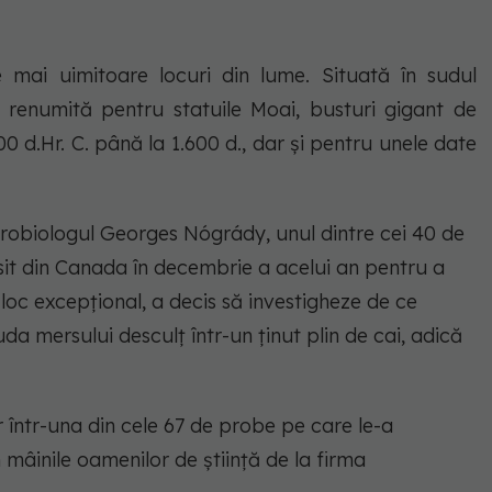
e mai uimitoare locuri din lume. Situată în sudul
e renumită pentru statuile Moai, busturi gigant de
700 d.Hr. C. până la 1.600 d., dar și pentru unele date
icrobiologul Georges Nógrády, unul dintre cei 40 de
sit din Canada în decembrie a acelui an pentru a
i loc excepțional, a decis să investigheze de ce
uda mersului desculț într-un ținut plin de cai, adică
 într-una din cele 67 de probe pe care le-a
 mâinile oamenilor de știință de la firma