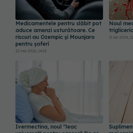
Medicamentele pentru slăbit pot
Noul med
aduce amenzi usturătoare. Ce
triglicer
riscuri au Ozempic și Mounjaro
21 ian 2026, 1
pentru șoferi
22 mai 2026, 14:15
Ivermectina, noul "leac
Supliment