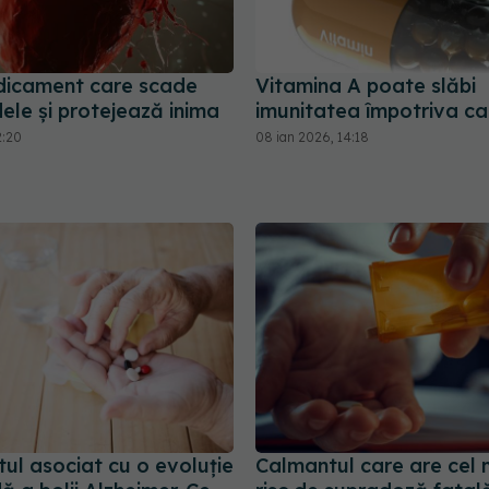
icament care scade
Vitamina A poate slăbi
idele și protejează inima
imunitatea împotriva ca
2:20
08 ian 2026, 14:18
ul asociat cu o evoluție
Calmantul care are cel