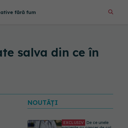
native fără fum
te salva din ce în
NOUTĂȚI
EXCLUSIV
De ce unele
paciente cu cancer de col