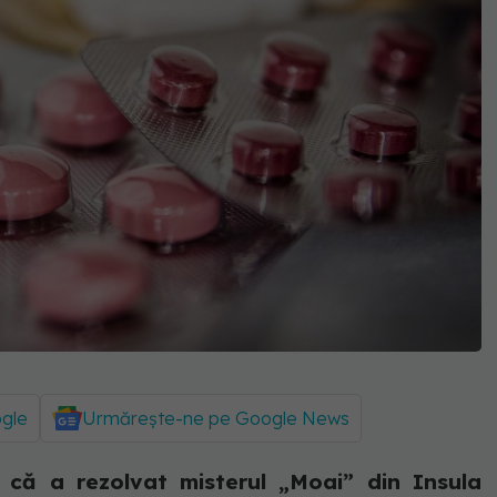
ogle
Urmărește-ne pe Google News
 că a rezolvat misterul „Moai” din Insula