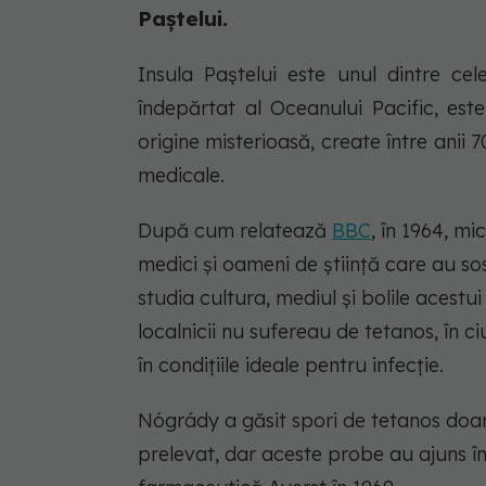
Paștelui.
Insula Paștelui este unul dintre cel
îndepărtat al Oceanului Pacific, est
origine misterioasă, create între anii 
medicale.
După cum relatează
BBC
, în 1964, m
medici și oameni de știință care au so
studia cultura, mediul și bolile acestu
localnicii nu sufereau de tetanos, în ci
în condițiile ideale pentru infecție.
Nógrády a găsit spori de tetanos doar
prelevat, dar aceste probe au ajuns în