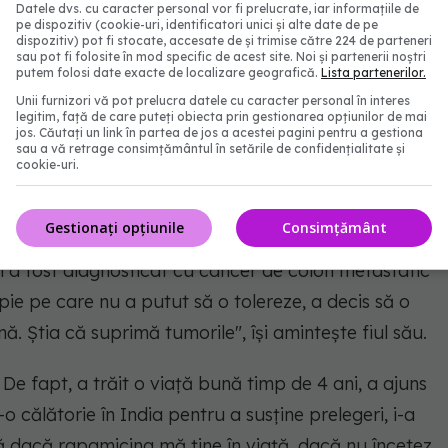
Datele dvs. cu caracter personal vor fi prelucrate, iar informațiile de
sale case din Princeton, neexplodat și cu toate
pe dispozitiv (cookie-uri, identificatori unici și alte date de pe
p de aproximativ 5 ani”, adaugă fiul omului de
dispozitiv) pot fi stocate, accesate de și trimise către 224 de parteneri
sau pot fi folosite în mod specific de acest site. Noi și partenerii noștri
putem folosi date exacte de localizare geografică.
Lista partenerilor.
Unii furnizori vă pot prelucra datele cu caracter personal în interes
legitim, față de care puteți obiecta prin gestionarea opțiunilor de mai
 dacă probele care se aflau în congelator erau
jos. Căutați un link în partea de jos a acestei pagini pentru a gestiona
sau a vă retrage consimțământul în setările de confidențialitate și
tă rapamicină din ele. În laborator s-a descoperit
cookie-uri.
ost create noi loturi pentru a continua studiile" ,
Gestionați opțiunile
Consimțământ
l a fost diagnosticat cu cancer de colon metastatic
ie pe care nu a putut să o tolereze, a decis să o
ă. Știa că suprimă tumorile", își amintește fiul său.
De fapt, a trăit o viață bună timp de 4 ani, a ajuns
r-o călătorie în India pentru a susține prelegeri, i-a
ă dacă rapamicina mă ține în viață, dacă nu încetez