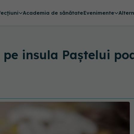
fecțiuni
Academia de sănătate
Evenimente
Alter
pe insula Paștelui poa