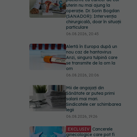
uterin nu mai ajung la
operație. Dr. Sorin Bogdan
(SANADOR): Intervenția
chirurgicală, doar în situații
particulare
06.08.2026, 20:45
Alertă în Europa după un
nou caz de hantavirus
Anzi, singura tulpină care
se transmite de la om la
om
06.08.2026, 20:06
Mii de angajați din
Sănătate ar putea primi
salarii mai mari.
Sindicatele cer schimbarea
legii
06.08.2026, 19:26
EXCLUSIV
Cancerele
ginecologice care pot fi