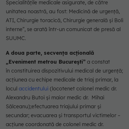
Specialităţile medicale asigurate, de către
unitatea noastră, au fost: Medicină de urgenţă,
ATI, Chirurgie toracică, Chirurgie generală şi Boli
interne”, se arată într-un comunicat de presă al
SUUMC.
A doua parte, secvenţa acţională
„Eveniment metrou București”
a constat
în constituirea dispozitivului medical de urgenţă;
acţiunea cu echipe medicale de triaj primar, la
locul
accidentului
(locotenet colonel medic dr.
Alexandru Butoi şi maior medic dr. Mihai
Sălceanu);efectuarea triajului primar şi
secundar; evacuarea şi transportul victimelor –
acţiune coordonată de colonel medic dr.