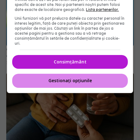
specific de acest site. Noi și partenerii noștri putem folosi
date exacte de localizare geografică.
Lista partenerilor.
Unii furnizori vă pot prelucra datele cu caracter personal în
interes legitim, față de care puteți obiecta prin gestionarea
opțiunilor de mai jos. Căutați un link în partea de jos a
acestei pagini pentru a gestiona sau a vă retrage
consimțământul în setările de confidențialitate și cookie-
uri.
Ce trebuie să știi despre medicamentele pentru
acidul gastric. Legătura cu C. Difficile
Consimțământ
25 mai 2026, 10:40
Gestionați opțiunile