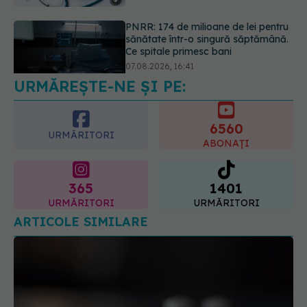
Ce spune culoarea ta preferată
despre vârsta pe care o ai. Care
este "codul cromatic" al generațiilor
07.08.2026, 21:29
URMĂREȘTE-NE ȘI PE:
6560
URMĂRITORI
ABONAȚI
365
1401
URMĂRITORI
URMĂRITORI
ARTICOLE SIMILARE