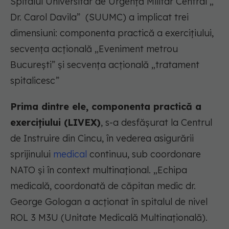
Spitalul Universitar de Urgenţă Militar Central „
Dr. Carol Davila” (SUUMC) a implicat trei
dimensiuni: componenta practică a exerciţiului,
secvența acțională „Eveniment metrou
București” și secvența acțională „tratament
spitalicesc”
Prima dintre ele, componenta practică a
exerciţiului (LIVEX)
, s-a desfăşurat la Centrul
de Instruire din Cincu, în vederea asigurării
sprijinului
medical
continuu, sub coordonare
NATO şi în context multinaţional. „Echipa
medicală, coordonată de căpitan medic dr.
George Gologan a acţionat în spitalul de nivel
ROL 3 M3U (Unitate Medicală Multinaţională).