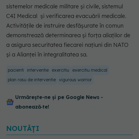
sistemelor medicale militare şi civile, sistemul
C4I Medical şi verificarea evacuării medicale.
Activităţile de instruire desfăşurate în comun
demonstrează determinarea şi forţa aliaţilor de
a asigura securitatea fiecarei naţiuni din NATO
şi a Alianţei în integralitatea sa.
pacienti
interventie
exercitiu
exercitiu medical
plan rosu de interventie
vigurous warrior
Urmărește-ne și pe Google News -
abonează‑te!
NOUTĂȚI