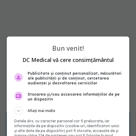
Bun venit!
DC Medical vă cere consimțământul
Publicitate și conținut personalizat, măsurători
ale publicității și de conținut, cercetarea
audienței și dezvoltarea serviciilor
Stocarea și/sau accesarea informațiilor de pe
un dispozitiv
Aflați mai multe
Datele dvs. cu caracter personal vor fi prelucrate, iar
informațiile de pe dispozitiv (cookie-uri, identificatori unici
și alte date de pe dispozitiv) pot fi stocate, accesate de și
trimise către 224 de parteneri sau pot fi folosite în mod