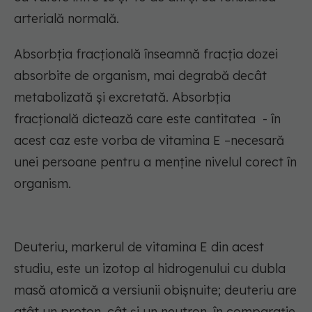
arterială normală.
Absorbția fracțională înseamnă fracția dozei
absorbite de organism, mai degrabă decât
metabolizată și excretată. Absorbția
fracțională dictează care este cantitatea - în
acest caz este vorba de vitamina E –necesară
unei persoane pentru a menține nivelul corect în
organism.
Deuteriu, markerul de vitamina E din acest
studiu, este un izotop al hidrogenului cu dubla
masă atomică a versiunii obișnuite; deuteriu are
atât un proton, cât și un neutron, în comparație