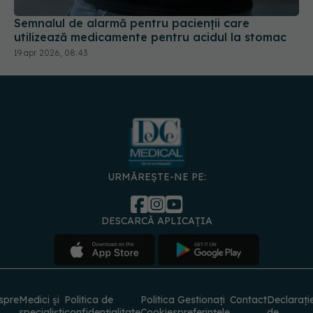
Semnalul de alarmă pentru pacienții care
utilizează medicamente pentru acidul la stomac
19 apr 2026, 08:43
URMĂREȘTE-NE PE:
DESCARCĂ APLICAȚIA
spre
Medici și
Politica de
Politica
Gestionați
Contact
Declarați
specialiști
confidențialitate
Cookies
preferințele
de