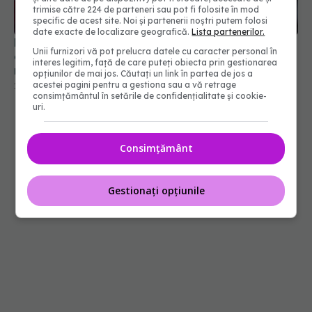
trimise către 224 de parteneri sau pot fi folosite în mod
specific de acest site. Noi și partenerii noștri putem folosi
date exacte de localizare geografică.
Lista partenerilor.
De ce nu trebuie oprit tratamentul pentru
Unii furnizori vă pot prelucra datele cu caracter personal în
colesterol când analiza iese bună. Explicația unui
interes legitim, față de care puteți obiecta prin gestionarea
medic
opțiunilor de mai jos. Căutați un link în partea de jos a
acestei pagini pentru a gestiona sau a vă retrage
13 iul 2026, 18:45
consimțământul în setările de confidențialitate și cookie-
uri.
Consimțământ
Gestionați opțiunile