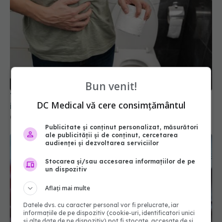
Bun venit!
Tratamentele comune pentru sindromul de
DC Medical vă cere consimțământul
intestin iritabil cresc riscul de deces
09 apr 2026, 18:38
Publicitate și conținut personalizat, măsurători
ale publicității și de conținut, cercetarea
audienței și dezvoltarea serviciilor
Stocarea și/sau accesarea informațiilor de pe
un dispozitiv
Aflați mai multe
Datele dvs. cu caracter personal vor fi prelucrate, iar
informațiile de pe dispozitiv (cookie-uri, identificatori unici
și alte date de pe dispozitiv) pot fi stocate, accesate de și