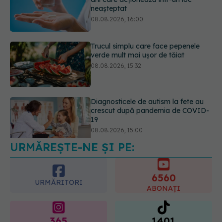
verde mult mai ușor de tăiat
08.08.2026, 15:32
Diagnosticele de autism la fete au
crescut după pandemia de COVID-
19
08.08.2026, 15:00
Microplasticele pot traversa bariera
placentară și modifica hormonii
08.08.2026, 18:00
URMĂREȘTE-NE ȘI PE:
6560
URMĂRITORI
ABONAȚI
365
1401