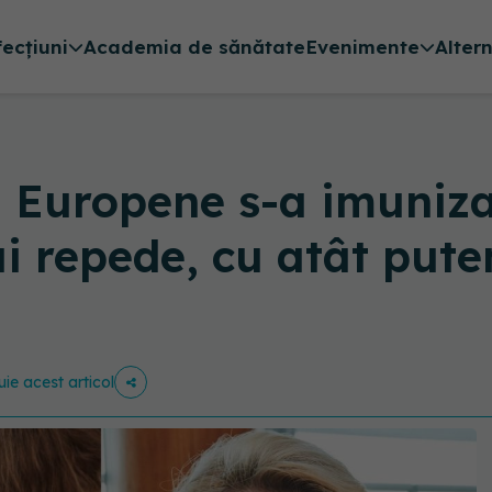
fecțiuni
Academia de sănătate
Evenimente
Alter
i Europene s-a imuniz
i repede, cu atât pute
uie acest articol