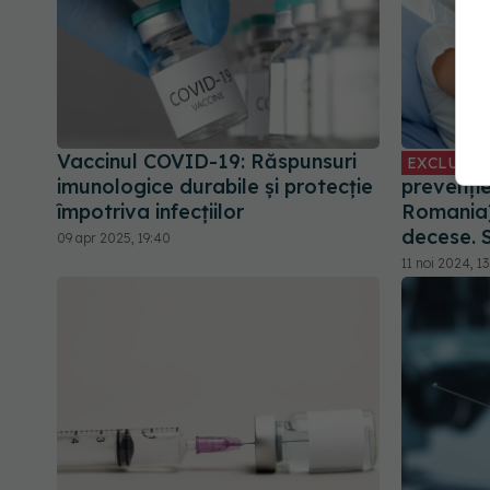
Vaccinul COVID-19: Răspunsuri
EXCLUSIV
imunologice durabile și protecție
prevenți
împotriva infecțiilor
Romania)
decese. S
09 apr 2025, 19:40
11 noi 2024, 13