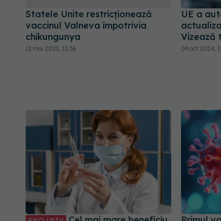
Statele Unite restricţionează
UE a aut
vaccinul Valneva împotrivia
actualiz
chikungunya
Vizează 
12 mai 2025, 12:36
09 oct 2024, 1
Cel mai mare beneficiu
Primul v
EXCLUSIV