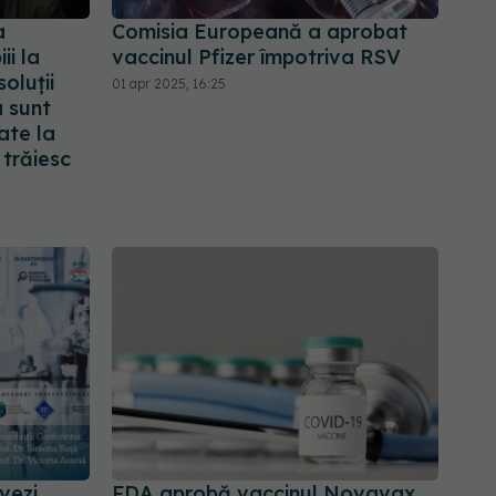
a
Comisia Europeană a aprobat
ii la
vaccinul Pfizer împotriva RSV
oluții
01 apr 2025, 16:25
a sunt
ate la
 trăiesc
vezi
FDA aprobă vaccinul Novavax