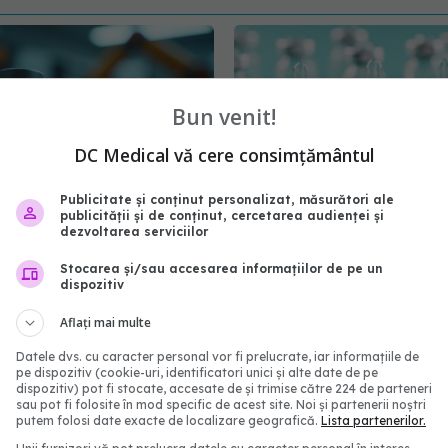
Bun venit!
DC Medical vă cere consimțământul
Publicitate și conținut personalizat, măsurători ale
publicității și de conținut, cercetarea audienței și
dezvoltarea serviciilor
Avem vaccinul anti-
UE a semnat un contrac
i e GRATUIT! De ce NU îl
ani cu Moderna pentru v
Stocarea și/sau accesarea informațiilor de pe un
dispozitiv
 Dr. Radu Vlădăreanu:
împotriva COVID-19
re 100%
24 ian 2025, 20:30
Aflați mai multe
:17
Datele dvs. cu caracter personal vor fi prelucrate, iar informațiile de
pe dispozitiv (cookie-uri, identificatori unici și alte date de pe
dispozitiv) pot fi stocate, accesate de și trimise către 224 de parteneri
sau pot fi folosite în mod specific de acest site. Noi și partenerii noștri
putem folosi date exacte de localizare geografică.
Lista partenerilor.