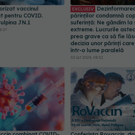
orizat vaccinul
Dezinformare
EXCLUSIV
at pentru COVID.
părinților condamnă copi
tulpina JN.1
suferință: Ne gândim la s
extreme. Lucrurile aste
8:07
prea grave ca să fie lăs
decizia unor părinți care
într-o lume paralelă
02 oct 2024, 08:52
accin combinat COVID-
Conferința Rovaccin, do