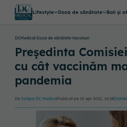
Lifestyle
Doza de sănătate
Boli și a
DCMedical
›
Doza de sănătate
›
Vaccinuri
Președinta Comisie
cu cât vaccinăm ma
pandemia
De
Echipa DC Medical
Publicat pe 15 apr 2021, 16:28
Distrib