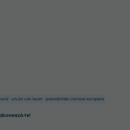
covid
ursula van leyen
presedintele comisiei europene
abonează‑te!