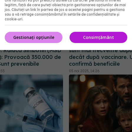
Unii furnizori vă pot prelucra datele cu caracter personal în interes
legitim, față de care puteți obiecta prin gestionarea opțiunilor de mai
jos. Căutați un link în partea de jos a acestei pagini pentru a gestiona
sau a vă retrage consimțământul în setările de confidențialitate și
cookie-uri.
Gestionați opțiunile
Consimțământ
Cancerul de col uterin,
Complicațiile grave du
e. Raluca Sîmbotin (MSD
sunt mai frecvente după
: Provoacă 350.000 de
decât după vaccinare. 
unt prevenibile
confirmă beneficiile
:55
05 noi 2025, 14:26