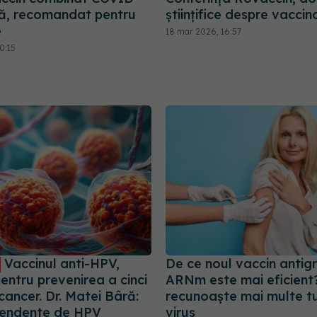
ipă, recomandat pentru
științifice despre vaccin
e
18 mar 2026, 16:57
0:15
Vaccinul anti-HPV,
De ce noul vaccin antigr
pentru prevenirea a cinci
ARNm este mai eficient
 cancer. Dr. Matei Bâră:
recunoaște mai multe tu
pendente de HPV
virus