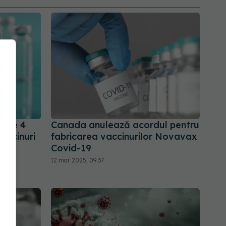
t pe 4
Canada anulează acordul pentru
accinuri
fabricarea vaccinurilor Novavax
Covid-19
12 mar 2025, 09:37