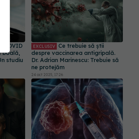
pă COVID
Ce trebuie să știi
EXCLUSIV
 boală,
despre vaccinarea antigripală.
Un studiu
Dr. Adrian Marinescu: Trebuie să
ne protejăm
24 oct 2025, 17:26