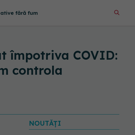
native fără fum
at împotriva COVID:
m controla
NOUTĂȚI