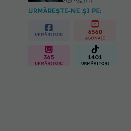
07.08.2026, 16:41
URMĂREȘTE-NE ȘI PE:
Ce spune culoarea ta
preferată despre vârsta
pe care o ai. Care este
"codul cromatic" al
6560
URMĂRITORI
generațiilor
ABONAȚI
07.08.2026, 21:29
365
1401
URMĂRITORI
URMĂRITORI