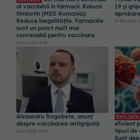
al vaccinării în farmacii. Raluca
19 și gr
Sîmbotin (MSD Romania):
aprobar
Reduce inegalitățile. Farmaciile
27 feb 2026, 2
sunt un punct mult mai
convenabil pentru vaccinare
11 noi 2024, 14:23
Alexandru Rogobete, anunț
EXCLUSIV
despre vaccinarea antigripală
eficient 
tipuri de
14 oct 2025, 09:47
Sunt de