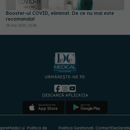
Booster-ul COVID, eliminat. De ce nu mai este
recomandat
28 mai 2025, 10:36
URMĂREȘTE-NE PE:
DESCARCĂ APLICAȚIA
spre
Medici și
Politica de
Politica
Gestionați
Contact
Declarați