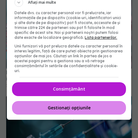
Aflați mai multe
Datele dvs. cu caracter personal vor fi prelucrate, iar
informațiile de pe dispozitiv (cookie-uri, identificatori unici
și alte date de pe dispozitiv) pot fi stocate, accesate de și
trimise către 224 de parteneri sau pot fi folosite în mod
specific de acest site. Noi și partenerii noștri putem folosi
date exacte de localizare geografică.
Lista partenerilor.
Unii furnizori vă pot prelucra datele cu caracter personal în
interes legitim, față de care puteți obiecta prin gestionarea
opțiunilor de mai jos. Căutați un link în partea de jos a
acestei pagini pentru a gestiona sau a vă retrage
consimțământul în setările de confidențialitate și cookie-
uri.
Primul vaccin împotriva cancerului pulmonar intră
în teste
27 noi 2025, 10:05
Consimțământ
Gestionați opțiunile