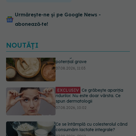
Urmărește-ne și pe Google News -
abonează‑te!
NOUTĂȚI
EXCLUSIV
Ce grăbește apariția
ridurilor. Nu este doar vârsta. Ce
spun dermatologii
07.08.2026, 10:02
Ce se întâmplă cu colesterolul când
consumăm lactate integrale?
07.08.2026, 09:12
Alergia la ambrozie: 4 lucruri