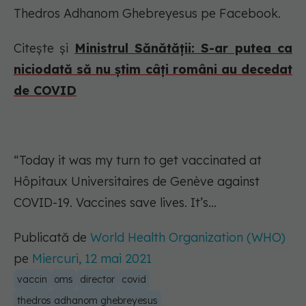
Thedros Adhanom Ghebreyesus pe Facebook.
Citește și
Ministrul Sănătăţii: S-ar putea ca
niciodată să nu ştim câți români au decedat
de COVID
“Today it was my turn to get vaccinated at
Hôpitaux Universitaires de Genève against
COVID-19. Vaccines save lives. It’s...
Publicată de
World Health Organization (WHO)
pe
Miercuri, 12 mai 2021
vaccin
oms
director
covid
thedros adhanom ghebreyesus