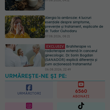
esențiale despre simptome,
prevenție și tratament, explicate de
dr. Tudor Ciuhodaru
07.08.2026, 08:21
EXCLUSIV
Brahiterapie vs
radioterapie externă în cancerul
ginecologic. Dr. Sorin Bogdan
(SANADOR) explică diferența și
cum acționează tratamentul
06.08.2026, 22:49
Ashwagandha: 4 efecte adverse
potențial grave
07.08.2026, 11:03
URMĂREȘTE-NE ȘI PE:
6560
URMĂRITORI
ABONAȚI