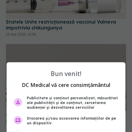
Statele Unite restricţionează vaccinul Valneva
împotrivia chikungunya
12 mai 2025, 12:36
Bun venit!
DC Medical vă cere consimțământul
Publicitate și conținut personalizat, măsurători
ale publicității și de conținut, cercetarea
audienței și dezvoltarea serviciilor
FDA aprobă vaccinul Novavax COVID, dar doar
Stocarea și/sau accesarea informațiilor de pe
pentru unii. Cine poate beneficia de el
un dispozitiv
19 mai 2025, 09:48