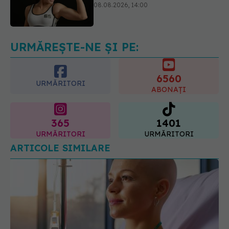
Trucul genial cu ceai negru pentru
păr. Tot mai multe femei îl adoră
08.08.2026, 17:00
URMĂREȘTE-NE ȘI PE:
6560
URMĂRITORI
ABONAȚI
365
1401
URMĂRITORI
URMĂRITORI
ARTICOLE SIMILARE