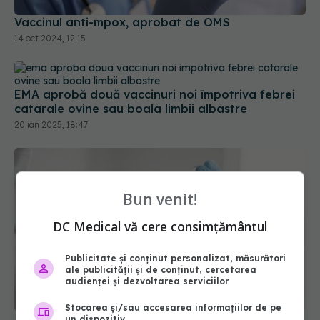
Vaccinul anti-mpox, aprobat de OMS
14 oct 2024, 12:15
EMA aprobă două vaccinuri noi împotriva febrei
catarale ovine sau boala limbii albastre
20 ian 2025, 18:47
Bun venit!
DC Medical vă cere consimțământul
Publicitate și conținut personalizat, măsurători
ale publicității și de conținut, cercetarea
audienței și dezvoltarea serviciilor
Stocarea și/sau accesarea informațiilor de pe
Anglia lansează prima campanie mondială de
un dispozitiv