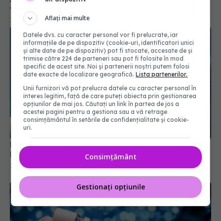
vaccinare împotriva gonoreei
Aflați mai multe
21 mai 2025, 23:44
Datele dvs. cu caracter personal vor fi prelucrate, iar
informațiile de pe dispozitiv (cookie-uri, identificatori unici
și alte date de pe dispozitiv) pot fi stocate, accesate de și
trimise către 224 de parteneri sau pot fi folosite în mod
specific de acest site. Noi și partenerii noștri putem folosi
date exacte de localizare geografică.
Lista partenerilor.
Unii furnizori vă pot prelucra datele cu caracter personal în
interes legitim, față de care puteți obiecta prin gestionarea
opțiunilor de mai jos. Căutați un link în partea de jos a
acestei pagini pentru a gestiona sau a vă retrage
consimțământul în setările de confidențialitate și cookie-
uri.
FDA respinge proiectul unui vaccin antigripal pe
bază de ARN mesager
Consimțământ
12 feb 2026, 09:52
Gestionați opțiunile