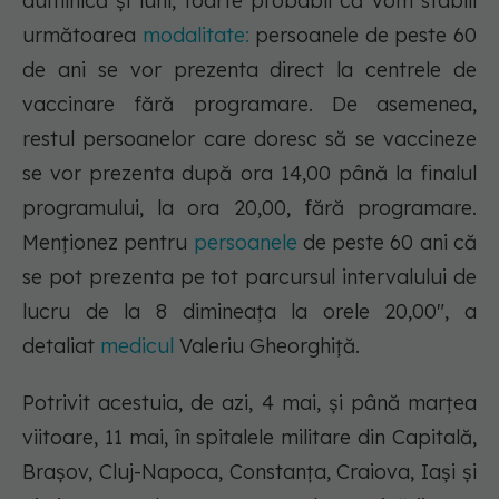
duminică şi luni, foarte probabil că vom stabili
următoarea
modalitate:
persoanele de peste 60
de ani se vor prezenta direct la centrele de
vaccinare fără programare. De asemenea,
restul persoanelor care doresc să se vaccineze
se vor prezenta după ora 14,00 până la finalul
programului, la ora 20,00, fără programare.
Menţionez pentru
persoanele
de peste 60 ani că
se pot prezenta pe tot parcursul intervalului de
lucru de la 8 dimineaţa la orele 20,00", a
detaliat
medicul
Valeriu Gheorghiţă.
Potrivit acestuia, de azi, 4 mai, și până marțea
viitoare, 11 mai, în spitalele militare din Capitală,
Braşov, Cluj-Napoca, Constanţa, Craiova, Iaşi şi