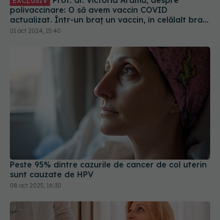
Prof. dr. Victoria Aramă, despre
EXCLUSIV
polivaccinare: O să avem vaccin COVID
actualizat. Într-un braț un vaccin, în celălalt braț
alt vaccin, în coapsă al treilea
01 oct 2024, 15:40
Peste 95% dintre cazurile de cancer de col uterin
sunt cauzate de HPV
08 oct 2025, 16:30