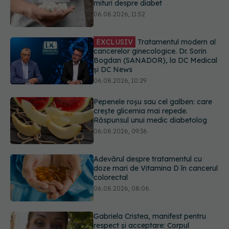
EXCLUSIV
Tratamentul modern al
cancerelor ginecologice. Dr. Sorin
Bogdan (SANADOR), la DC Medical
și DC News
06.08.2026, 10:29
Pepenele roșu sau cel galben: care
crește glicemia mai repede.
Răspunsul unui medic diabetolog
06.08.2026, 09:36
Adevărul despre tratamentul cu
doze mari de Vitamina D în cancerul
colorectal
06.08.2026, 08:06
Gabriela Cristea, manifest pentru
respect și acceptare: Corpul
fiecăruia spune o poveste
05.08.2026, 21:23