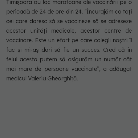
Timişoara au loc maratoane ale vaccinării pe o
perioadă de 24 de ore din 24. ”Încurajăm ca toţi
cei care doresc să se vaccineze să se adreseze
acestor unităţi medicale, acestor centre de
vaccinare. Este un efort pe care colegii noştri îl
fac şi mi-aș dori să fie un succes. Cred că în
felul acesta putem să asigurăm un număr cât
mai mare de persoane vaccinate”, a adăugat
medicul Valeriu Gheorghiță.