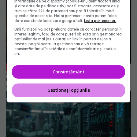
informațiile de pe dispozitiv (cookie-uri, identificatori unici
și alte date de pe dispozitiv) pot fi stocate, accesate de și
trimise către 224 de parteneri sau pot fi folosite în mod
specific de acest site. Noi și partenerii noștri putem folosi
date exacte de localizare geografică.
Lista partenerilor.
Unii furnizori vă pot prelucra datele cu caracter personal în
interes legitim, față de care puteți obiecta prin gestionarea
opțiunilor de mai jos. Căutați un link în partea de jos a
acestei pagini pentru a gestiona sau a vă retrage
consimțământul în setările de confidențialitate și cookie-
uri.
Dezinformarea părinților condamnă
EXCLUSIV
Consimțământ
copiii la suferință: Ne gândim la soluții extreme.
Lucrurile astea sunt prea grave ca să fie lăsate la
decizia unor părinți care trăiesc într-o lume
02 oct 2024, 08:52
Gestionați opțiunile
paralelă