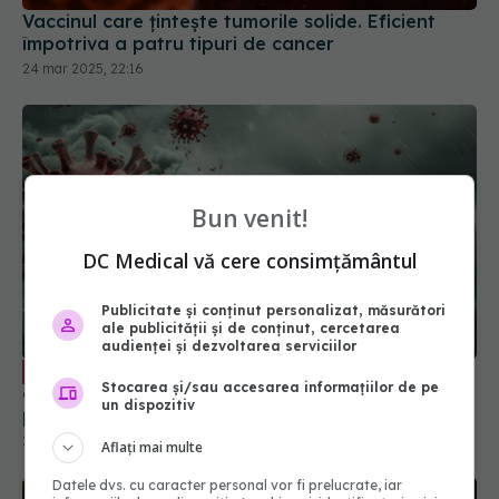
Vaccinul care țintește tumorile solide. Eficient
împotriva a patru tipuri de cancer
24 mar 2025, 22:16
Bun venit!
DC Medical vă cere consimțământul
Publicitate și conținut personalizat, măsurători
ale publicității și de conținut, cercetarea
audienței și dezvoltarea serviciilor
Ce trebuie să știi despre vaccinarea
EXCLUSIV
Stocarea și/sau accesarea informațiilor de pe
antigripală. Dr. Adrian Marinescu: Trebuie să ne
un dispozitiv
protejăm
24 oct 2025, 17:26
Aflați mai multe
Datele dvs. cu caracter personal vor fi prelucrate, iar