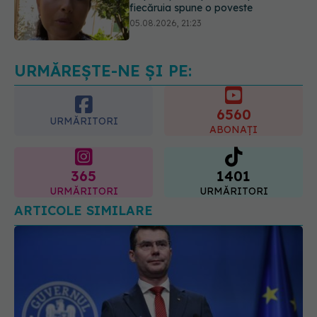
Medicii de la Fundeni demontează
unul dintre cele mai răspândite
mituri despre diabet
06.08.2026, 11:52
URMĂREȘTE-NE ȘI PE:
6560
URMĂRITORI
ABONAȚI
365
1401
URMĂRITORI
URMĂRITORI
ARTICOLE SIMILARE