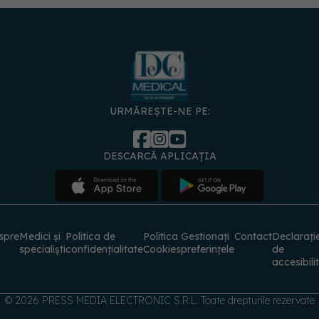
URMĂREȘTE-NE PE:
DESCARCĂ APLICAȚIA
spre
Medici și
Politica de
Politica
Gestionați
Contact
Declarați
specialiști
confidențialitate
Cookies
preferințele
de
accesibili
© 2026 PRESS MEDIA ELECTRONIC S.R.L. Toate drepturile rezervate