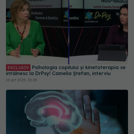
Psihologia copilului și kinetoterapia se
EXCLUSIV
întâlnesc la DrPsy! Camelia Ștefan, interviu
10 oct 2025, 20:29
Neurofeedback, soluția modernă pentru echilibru