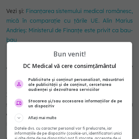
Vezi și:
Finanțarea sistemului medical românesc,
mică în comparație cu țările UE. Alin Marius
Andrieș: Ministerul de Finanțe este privit ca bau-
bau
Bun venit!
Acces limitat la tratamente
DC Medical vă cere consimțământul
moderne
Publicitate și conținut personalizat, măsurători
ale publicității și de conținut, cercetarea
audienței și dezvoltarea serviciilor
Iulian Trandafir de la Alliance Healthcare a
Stocarea și/sau accesarea informațiilor de pe
semnalat că, deși cheltuielile pentru sănătate au
un dispozitiv
crescut semnificativ, accesul la tratamente
Aflați mai multe
moderne rămâne limitat în România.
Datele dvs. cu caracter personal vor fi prelucrate, iar
informațiile de pe dispozitiv (cookie-uri, identificatori unici
și alte date de pe dispozitiv) pot fi stocate, accesate de și