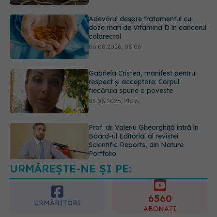
Gabriela Cristea, manifest pentru
respect și acceptare: Corpul
fiecăruia spune o poveste
05.08.2026, 21:23
Prof. dr. Valeriu Gheorghiță intră în
Board-ul Editorial al revistei
Scientific Reports, din Nature
Portfolio
05.08.2026, 21:09
URMĂREȘTE-NE ȘI PE:
EXCLUSIV
Tratamentul modern al
cancerelor ginecologice. Dr. Sorin
Bogdan (SANADOR), la DC Medical
6560
și DC News
URMĂRITORI
ABONAȚI
06.08.2026, 10:29
365
1401
URMĂRITORI
URMĂRITORI