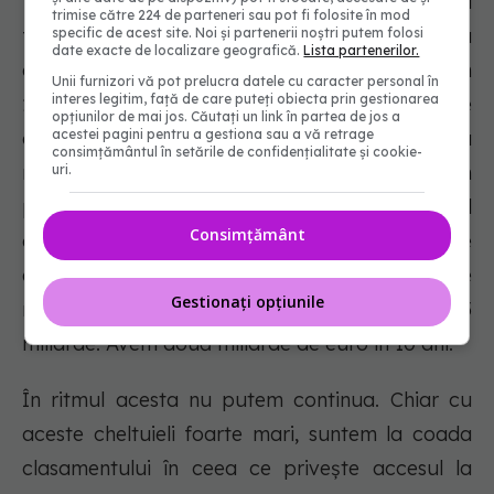
"Piața de medicamente în România, în 2014 a
trimise către 224 de parteneri sau pot fi folosite în mod
fost undeva la 3 miliarde de euro. Anul trecut, a
specific de acest site. Noi și partenerii noștri putem folosi
date exacte de localizare geografică.
Lista partenerilor.
ajuns la 7 miliarde de euro. Bugetul FNUASS, în
Unii furnizori vă pot prelucra datele cu caracter personal în
interes legitim, față de care puteți obiecta prin gestionarea
2014 a fost la total cheltuieli de 23 de miliarde
opțiunilor de mai jos. Căutați un link în partea de jos a
acestei pagini pentru a gestiona sau a vă retrage
de lei, iar astăzi este 15 miliarde de euro. La
consimțământul în setările de confidențialitate și cookie-
medicamentele cu contribuție personală am
uri.
pornit de la 1,3 miliarde de euro, în 2014. Anul
Consimțământ
acesta estimatul este spre două miliarde de
euro, iar la programe am pornit de la 560 de
Gestionați opțiunile
milioane, urmând ca anul acesta să fim la 2,5
miliarde. Avem două miliarde de euro în 10 ani.
În ritmul acesta nu putem continua. Chiar cu
aceste cheltuieli foarte mari, suntem la coada
clasamentului în ceea ce privește accesul la