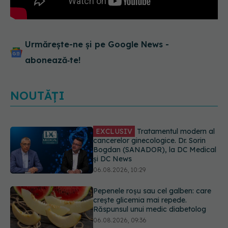
Urmărește-ne și pe Google News -
abonează‑te!
NOUTĂȚI
Pepenele roșu sau cel galben: care
crește glicemia mai repede.
Răspunsul unui medic diabetolog
06.08.2026, 09:36
Adevărul despre tratamentul cu
doze mari de Vitamina D în cancerul
colorectal
06.08.2026, 08:06