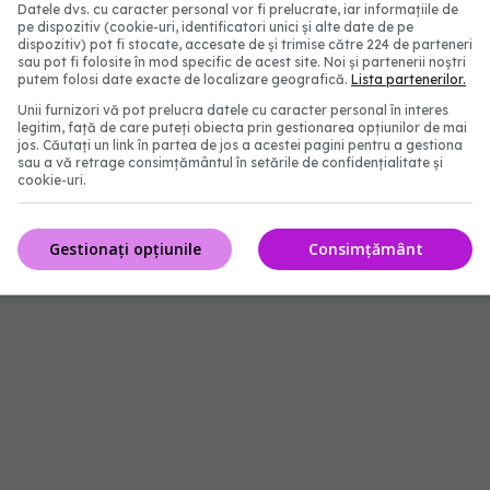
Datele dvs. cu caracter personal vor fi prelucrate, iar informațiile de
atoare ale uleiului de pește pot fi cheia rolului său
pe dispozitiv (cookie-uri, identificatori unici și alte date de pe
dispozitiv) pot fi stocate, accesate de și trimise către 224 de parteneri
sau pot fi folosite în mod specific de acest site. Noi și partenerii noștri
putem folosi date exacte de localizare geografică.
Lista partenerilor.
Unii furnizori vă pot prelucra datele cu caracter personal în interes
legitim, față de care puteți obiecta prin gestionarea opțiunilor de mai
jos. Căutați un link în partea de jos a acestei pagini pentru a gestiona
-3 pot fi, de asemenea, benefice pentru persoanele
sau a vă retrage consimțământul în setările de confidențialitate și
cookie-uri.
te (cu toate acestea, Centrul Național pentru
ă avertizează că sunt necesare mai multe cercetări
Gestionați opțiunile
Consimțământ
despre utilizarea omega-3 în tratamentul acestor