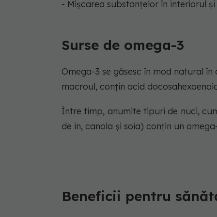
- Mișcarea substanțelor în interiorul și
Surse de omega-3
Omega-3 se găsesc în mod natural în a
macroul, conțin acid docosahexaenoic
Între timp, anumite tipuri de nuci, cum
de in, canola și soia) conțin un omega-
Beneficii pentru sănăt