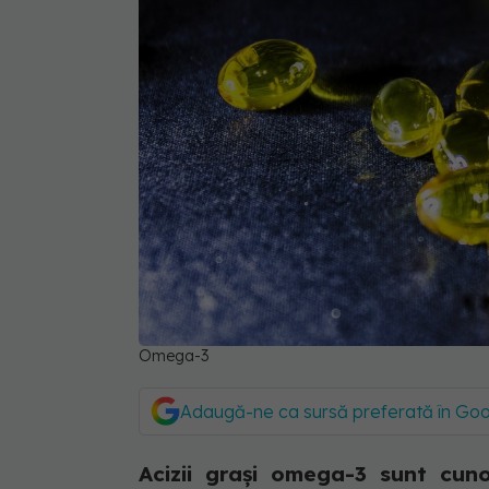
Omega-3
Adaugă-ne ca sursă preferată în Go
Acizii grași omega-3 sunt cuno