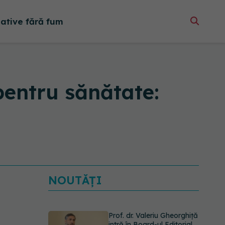
native fără fum
pentru sănătate:
NOUTĂȚI
Prof. dr. Valeriu Gheorghiță
intră în Board-ul Editorial