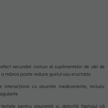
 efect secundar comun al suplimentelor de ulei de
e a mânca poate reduce gustul sau eructația.
e interacționa cu anumite medicamente, inclusiv
oagulante
testate pentru siguranță și, datorită faptului că