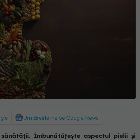
ogle
Urmărește-ne pe Google News
sănătății. Îmbunătățește aspectul pielii și