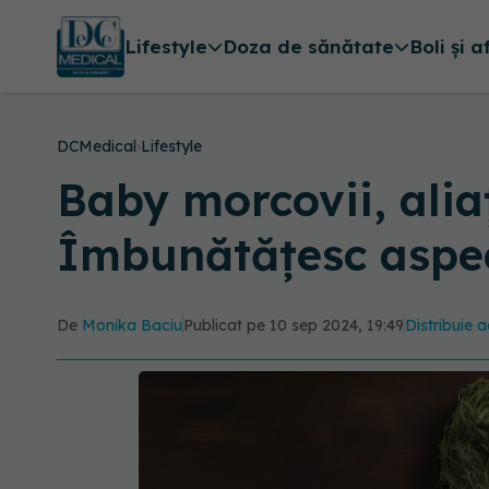
Lifestyle
Doza de sănătate
Boli și a
DCMedical
›
Lifestyle
Baby morcovii, aliaț
Îmbunătățesc aspect
De
Monika Baciu
Publicat pe 10 sep 2024, 19:49
Distribuie a