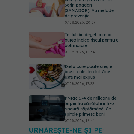
Sorin Bogdan
(SANADOR): Au metode
de prevenție
07.08.2026, 20:09
Testul din deget care ar
putea indica riscul pentru 8
boli majore
07.08.2026, 18:34
Dieta care poate crește
brusc colesterolul. Cine
este mai expus
07.08.2026, 17:22
PNRR: 174 de milioane de
lei pentru sănătate într-o
singură săptămână. Ce
spitale primesc bani
07.08.2026, 16:41
URMĂREȘTE-NE ȘI PE:
Ce spune culoarea ta