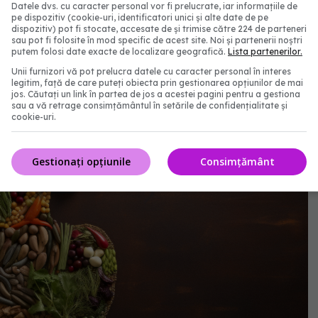
Datele dvs. cu caracter personal vor fi prelucrate, iar informațiile de
ctor de risc major pentru cancerul de colon. Scad
pe dispozitiv (cookie-uri, identificatori unici și alte date de pe
n producția de energie
dispozitiv) pot fi stocate, accesate de și trimise către 224 de parteneri
sau pot fi folosite în mod specific de acest site. Noi și partenerii noștri
putem folosi date exacte de localizare geografică.
Lista partenerilor.
Unii furnizori vă pot prelucra datele cu caracter personal în interes
legitim, față de care puteți obiecta prin gestionarea opțiunilor de mai
jos. Căutați un link în partea de jos a acestei pagini pentru a gestiona
sau a vă retrage consimțământul în setările de confidențialitate și
cookie-uri.
Gestionați opțiunile
Consimțământ