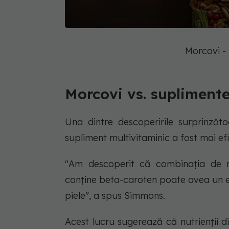
Morcovi -
Morcovi vs. supliment
Una dintre descoperirile surprinză
supliment multivitaminic a fost mai e
"Am descoperit că combinația de mo
conține beta-caroten poate avea un e
piele", a spus Simmons.
Acest lucru sugerează că nutrienții d