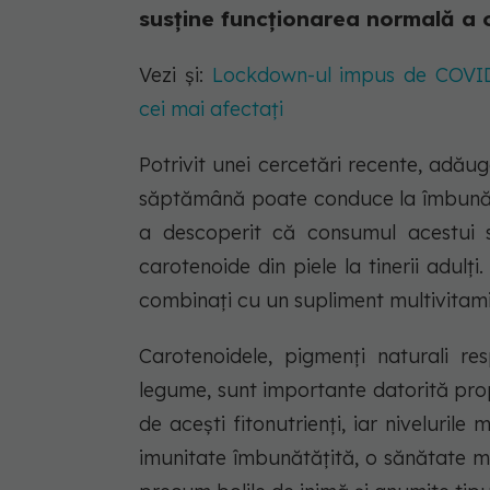
susține funcționarea normală a 
Vezi și:
Lockdown-ul impus de COVID a
cei mai afectați
Potrivit unei cercetări recente, adăug
săptămână poate conduce la îmbunătățir
a descoperit că consumul acestui s
carotenoide din piele la tinerii adulț
combinați cu un supliment multivitam
Carotenoidele, pigmenți naturali res
legume, sunt importante datorită propr
de acești fitonutrienți, iar niveluril
imunitate îmbunătățită, o sănătate mai