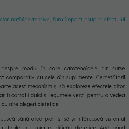
lor antihipertensive, fără impact asupra efectului
te despre modul în care carotenoidele din surse
act comparativ cu cele din suplimente. Cercetătorii
parte acest mecanism și să exploreze efectele altor
 fi cartofii dulci și legumele verzi, pentru a vedea
cu alte alegeri dietetice.
ască sănătatea pielii și să-și întărească sistemul
eneficiile unei mici modificări dietetice. Adăugând