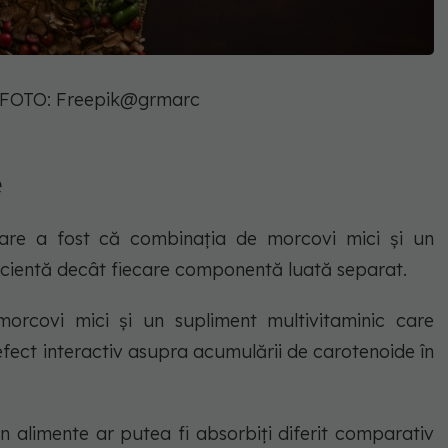
 FOTO: Freepik@grmarc
e
toare a fost că combinația de morcovi mici și un
ficientă decât fiecare componentă luată separat.
rcovi mici și un supliment multivitaminic care
fect interactiv asupra acumulării de carotenoide în
in alimente ar putea fi absorbiți diferit comparativ