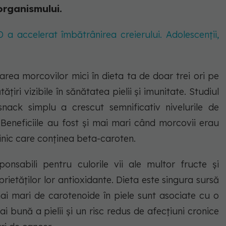
organismului.
 accelerat îmbătrânirea creierului. Adolescenții,
area morcovilor mici în dieta ta de doar trei ori pe
i vizibile în sănătatea pielii și imunitate. Studiul
nack simplu a crescut semnificativ nivelurile de
i. Beneficiile au fost și mai mari când morcovii erau
inic care conținea beta-caroten.
ponsabili pentru culorile vii ale multor fructe și
ietăților lor antioxidante. Dieta este singura sursă
e mai mari de carotenoide în piele sunt asociate cu o
 bună a pielii și un risc redus de afecțiuni cronice