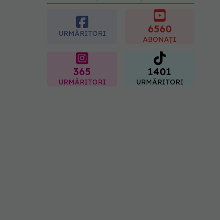
preferată despre vârsta
pe care o ai. Care este
"codul cromatic" al
6560
URMĂRITORI
generațiilor
ABONAȚI
07.08.2026, 21:29
365
1401
URMĂRITORI
URMĂRITORI