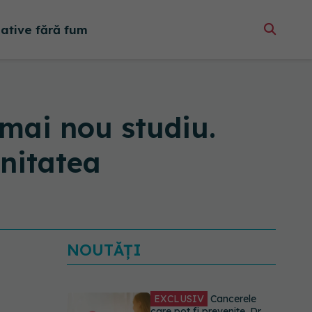
native fără fum
 mai nou studiu.
unitatea
NOUTĂȚI
EXCLUSIV
Cancerele
care pot fi prevenite. Dr.