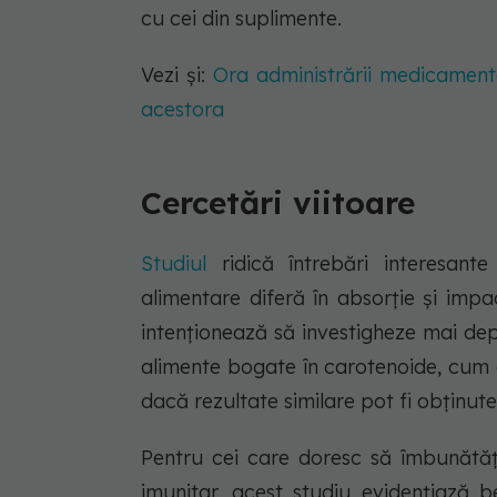
cu cei din suplimente.
Vezi și:
Ora administrării medicamente
acestora
Cercetări viitoare
Studiul
ridică întrebări interesan
alimentare diferă în absorție și imp
intenționează să investigheze mai de
alimente bogate în carotenoide, cum ar
dacă rezultate similare pot fi obținute 
Pentru cei care doresc să îmbunătățe
imunitar, acest studiu evidențiază b