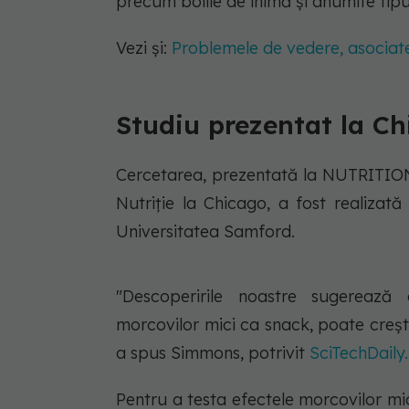
precum bolile de inimă și anumite tipu
Vezi și:
Problemele de vedere, asociate 
Studiu prezentat la C
Cercetarea, prezentată la NUTRITION 
Nutriție la Chicago, a fost realizat
Universitatea Samford.
"Descoperirile noastre sugerează
morcovilor mici ca snack, poate creșt
a spus Simmons, potrivit
SciTechDaily.
Pentru a testa efectele morcovilor mici