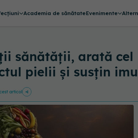
fecțiuni
Academia de sănătate
Evenimente
Alter
ii sănătății, arată cel
ul pielii și susțin im
cest articol