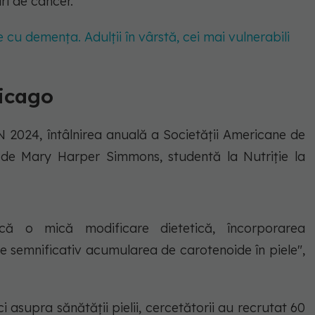
ri de cancer.
cu demența. Adulții în vârstă, cei mai vulnerabili
hicago
2024, întâlnirea anuală a Societății Americane de
ă de Mary Harper Simmons, studentă la Nutriție la
 că o mică modificare dietetică, încorporarea
e semnificativ acumularea de carotenoide în piele",
 asupra sănătății pielii, cercetătorii au recrutat 60