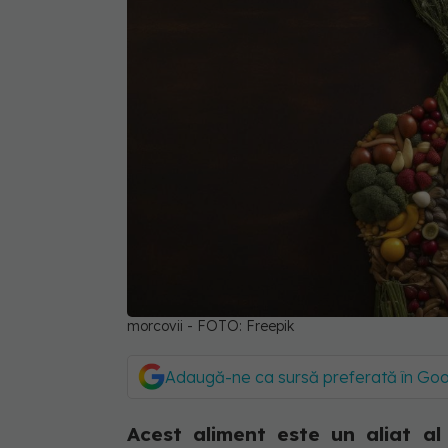
morcovii - FOTO: Freepik
Adaugă-ne ca sursă preferată în Go
Acest aliment este un aliat al 