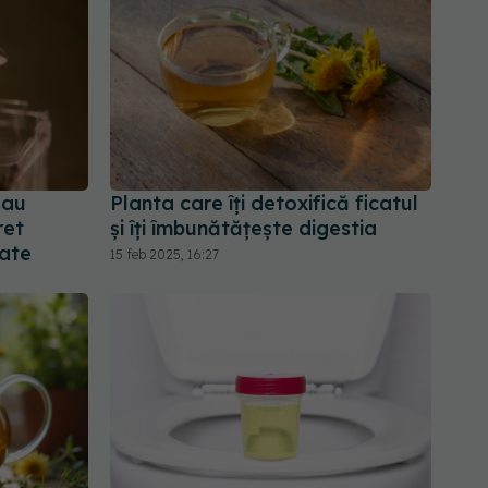
sau
Planta care îți detoxifică ficatul
ret
și îți îmbunătățește digestia
tate
15 feb 2025, 16:27