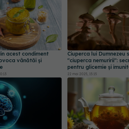
din acest condiment
Ciuperca lui Dumnezeu 
ovoca vânătăi și
"ciuperca nemuririi": sec
e
pentru glicemie și imuni
0:13
22 mai 2025, 15:15