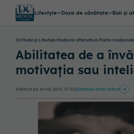
Lifestyle
Doza de sănătate
Boli și a
DCMedical
›
Lifestyle
›
Medicină alternativă
›
Plante medicinale
Abilitatea de a înv
motivația sau intel
Publicat pe 16 noi 2019, 07:32
Distribuie acest articol