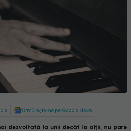
ogle
Urmărește-ne pe Google News
i dezvoltată la unii decât la alții, nu pare