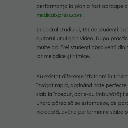
performanța la pian a fost aproape câ
medicalxpress.com
.
În cadrul studiului, 161 de studenți au
ajutorul unui ghid video. După practic
multe ori. Trei studenți absolvenți di
lor melodice și ritmice.
Au existat diferențe izbitoare în traiecto
învățat rapid, obținând note perfecte 
slab la început, dar s-au îmbunătățit s
unora părea să se estompeze, de parcă ș
niciodată, având performanțe slabe pe