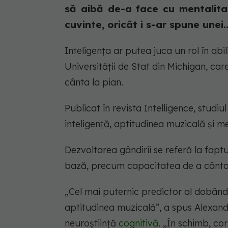
să aibă de-a face cu mentalitat
cuvinte, oricât i s-ar spune unei..
Inteligența ar putea juca un rol în abi
Universității de Stat din Michigan, care
cânta la pian.
Publicat în revista Intelligence, studi
inteligență, aptitudinea muzicală și men
Dezvoltarea gândirii se referă la faptu
bază, precum capacitatea de a cânta 
„Cel mai puternic predictor al dobândir
aptitudinea muzicală”, a spus Alexand
neuroștiință
cognitivă
. „În schimb, cor