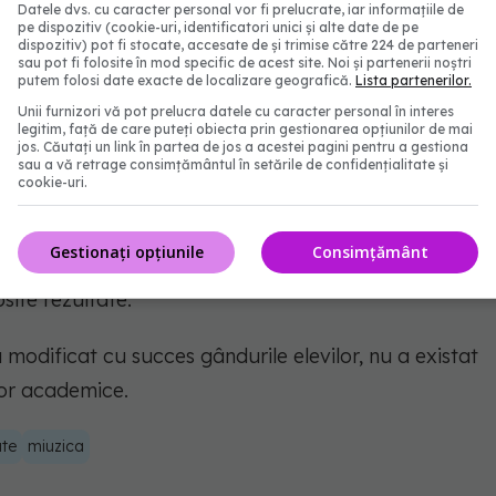
Datele dvs. cu caracter personal vor fi prelucrate, iar informațiile de
le mai incipiente etape ale achiziției de abilități",
pe dispozitiv (cookie-uri, identificatori unici și alte date de pe
i pot fi formative, dar aș fi precaut să trag
dispozitiv) pot fi stocate, accesate de și trimise către 224 de parteneri
sau pot fi folosite în mod specific de acest site. Noi și partenerii noștri
e baza studiului nostru asupra începătorilor."
putem folosi date exacte de localizare geografică.
Lista partenerilor.
Unii furnizori vă pot prelucra datele cu caracter personal în interes
legitim, față de care puteți obiecta prin gestionarea opțiunilor de mai
diului pot fi de ajutor în educație.
jos. Căutați un link în partea de jos a acestei pagini pentru a gestiona
sau a vă retrage consimțământul în setările de confidențialitate și
cookie-uri.
ității care a descoperit o relație slabă între
 academice. Poate mai interesant, studiul a găsit că
Gestionați opțiunile
Consimțământ
ile prin încurajarea copiilor să creadă că își pot
psite rezultate.
 modificat cu succes gândurile elevilor, nu a existat
lor academice.
ate
miuzica