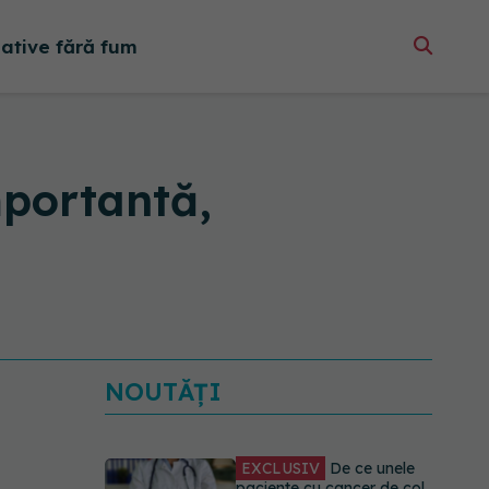
native fără fum
mportantă,
NOUTĂȚI
EXCLUSIV
De ce unele
paciente cu cancer de col