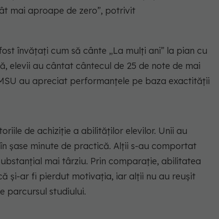
t mai aproape de zero”, potrivit
 fost învățați cum să cânte „La mulți ani” la pian cu
ă, elevii au cântat cântecul de 25 de note de mai
n MSU au apreciat performanțele pe baza exactității
riile de achiziție a abilităților elevilor. Unii au
în șase minute de practică. Alții s-au comportat
ubstanțial mai târziu. Prin comparație, abilitatea
i-ar fi pierdut motivația, iar alții nu au reușit
 parcursul studiului.