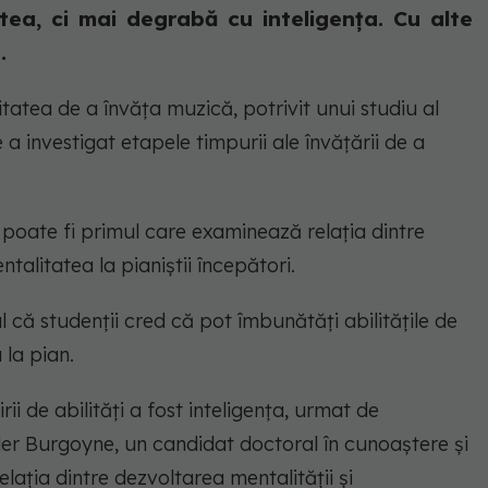
ea, ci mai degrabă cu inteligența. Cu alte
.
litatea de a învăța muzică, potrivit unui studiu al
 a investigat etapele timpurii ale învățării de a
ul poate fi primul care examinează relația dintre
talitatea la pianiștii începători.
l că studenții cred că pot îmbunătăți abilitățile de
la pian.
ii de abilități a fost inteligența, urmat de
er Burgoyne, un candidat doctoral în cunoaștere și
elația dintre dezvoltarea mentalității și