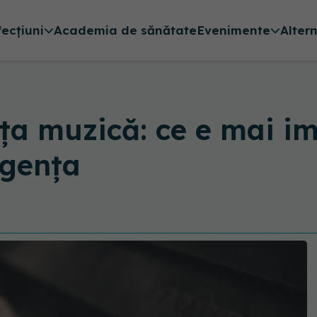
fecțiuni
Academia de sănătate
Evenimente
Alter
ăța muzică: ce e mai i
igența