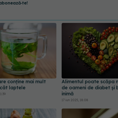
abonează‑te!
are conține mai mult
Alimentul poate scăpa 
cât laptele
de oameni de diabet și b
inimă
1:39
17 iun 2025, 18:08