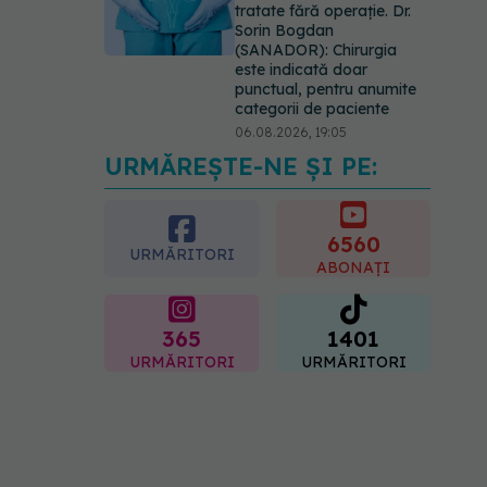
tratate fără operație. Dr.
Sorin Bogdan
(SANADOR): Chirurgia
este indicată doar
punctual, pentru anumite
categorii de paciente
06.08.2026, 19:05
URMĂREȘTE-NE ȘI PE:
EXCLUSIV
Brahiterapie
vs radioterapie externă în
cancerul ginecologic. Dr.
Sorin Bogdan (SANADOR)
6560
URMĂRITORI
explică diferența și cum
ABONAȚI
acționează tratamentul
06.08.2026, 22:49
365
1401
URMĂRITORI
URMĂRITORI