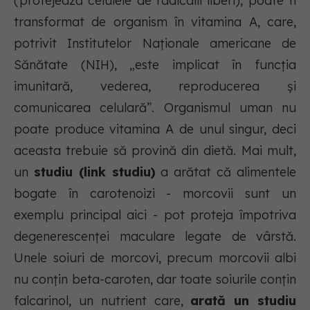
(protejează celulele de radicalii liberi), poate fi
transformat de organism în vitamina A, care,
potrivit Institutelor Naționale americane de
Sănătate (NIH), „este implicat în funcția
imunitară, vederea, reproducerea și
comunicarea celulară”. Organismul uman nu
poate produce vitamina A de unul singur, deci
aceasta trebuie să provină din dietă. Mai mult,
un
studiu (link studiu)
a arătat că alimentele
bogate în carotenoizi - morcovii sunt un
exemplu principal aici - pot proteja împotriva
degenerescenței maculare legate de vârstă.
Unele soiuri de morcovi, precum morcovii albi
nu conțin beta-caroten, dar toate soiurile conțin
falcarinol, un nutrient care,
arată un studiu