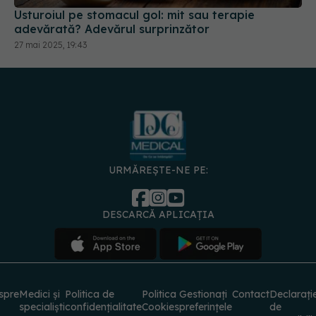
Usturoiul pe stomacul gol: mit sau terapie
adevărată? Adevărul surprinzător
27 mai 2025, 19:43
URMĂREȘTE-NE PE:
DESCARCĂ APLICAȚIA
spre
Medici și
Politica de
Politica
Gestionați
Contact
Declarați
specialiști
confidențialitate
Cookies
preferințele
de