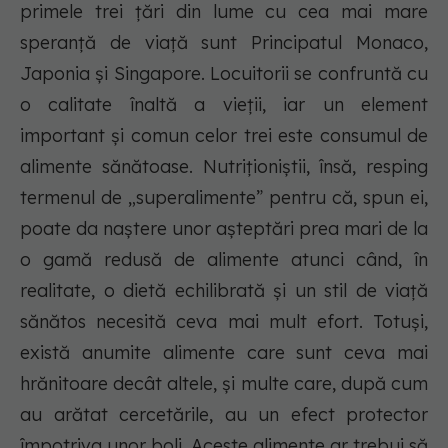
primele trei țări din lume cu cea mai mare
speranță de viață sunt Principatul Monaco,
Japonia și Singapore. Locuitorii se confruntă cu
o calitate înaltă a vieții, iar un element
important și comun celor trei este consumul de
alimente sănătoase. Nutriționiștii, însă, resping
termenul de „superalimente” pentru că, spun ei,
poate da naștere unor așteptări prea mari de la
o gamă redusă de alimente atunci când, în
realitate, o dietă echilibrată și un stil de viață
sănătos necesită ceva mai mult efort. Totuși,
există anumite alimente care sunt ceva mai
hrănitoare decât altele, și multe care, după cum
au arătat cercetările, au un efect protector
împotriva unor boli. Aceste alimente ar trebui să