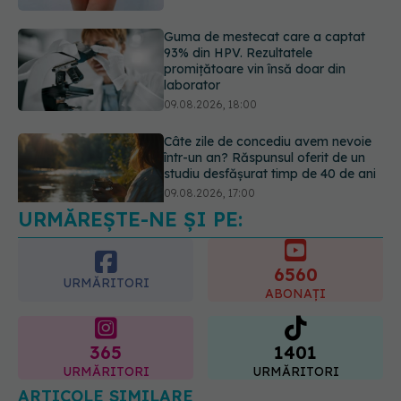
09.08.2026, 18:00
Câte zile de concediu avem nevoie
într-un an? Răspunsul oferit de un
studiu desfășurat timp de 40 de ani
09.08.2026, 17:00
Reclamele din platformele medicale
AI pot influența prescrierea
medicamentelor
09.08.2026, 21:00
URMĂREȘTE-NE ȘI PE:
6560
URMĂRITORI
ABONAȚI
365
1401
URMĂRITORI
URMĂRITORI
ARTICOLE SIMILARE