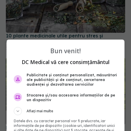
10 plante medicinale utile pentru stres și
anxietate. Trebuie să le consumi dupa 35 de ani
11 ian 2025, 15:14
Bun venit!
DC Medical vă cere consimțământul
Publicitate și conținut personalizat, măsurători
ale publicității și de conținut, cercetarea
audienței și dezvoltarea serviciilor
Stocarea și/sau accesarea informațiilor de pe
un dispozitiv
Aflați mai multe
Datele dvs. cu caracter personal vor fi prelucrate, iar
informațiile de pe dispozitiv (cookie-uri, identificatori unici
Pelinul, planta care intrigă medicii: poate calma
și alte date de pe dispozitiv) pot fi stocate, accesate de și