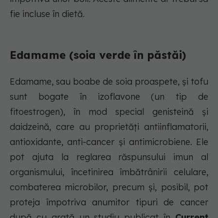
fie incluse în dietă.
Edamame (soia verde în păstăi)
Edamame, sau boabe de soia proaspete, și tofu
sunt bogate în izoflavone (un tip de
fitoestrogen), în mod special genisteină şi
daidzeină, care au proprietăți antiinflamatorii,
antioxidante, anti-cancer și antimicrobiene. Ele
pot ajuta la reglarea răspunsului imun al
organismului, încetinirea îmbătrânirii celulare,
combaterea microbilor, precum și, posibil, pot
proteja împotriva anumitor tipuri de cancer
după cu arată un studiu publicat în
Current