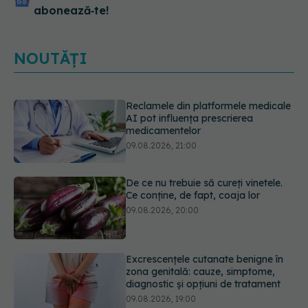
abonează‑te!
NOUTĂȚI
De ce nu trebuie să cureți vinetele.
Ce conține, de fapt, coaja lor
09.08.2026, 20:00
Excrescențele cutanate benigne în
zona genitală: cauze, simptome,
diagnostic și opțiuni de tratament
09.08.2026, 19:00
Guma de mestecat care a captat
93% din HPV. Rezultatele
promițătoare vin însă doar din
laborator