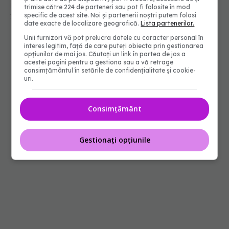
inflamația, dar ascunde și riscuri serioase
trimise către 224 de parteneri sau pot fi folosite în mod
specific de acest site. Noi și partenerii noștri putem folosi
15 mai 2026, 23:55
date exacte de localizare geografică.
Lista partenerilor.
Unii furnizori vă pot prelucra datele cu caracter personal în
interes legitim, față de care puteți obiecta prin gestionarea
opțiunilor de mai jos. Căutați un link în partea de jos a
acestei pagini pentru a gestiona sau a vă retrage
consimțământul în setările de confidențialitate și cookie-
uri.
Consimțământ
Gestionați opțiunile