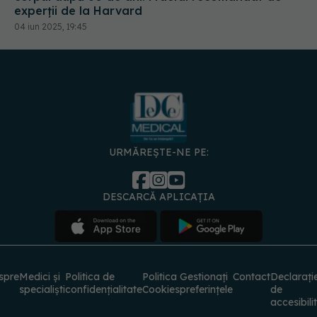
experții de la Harvard
04 iun 2025, 19:45
URMĂREȘTE-NE PE:
DESCARCĂ APLICAȚIA
spre
Medici și
Politica de
Politica
Gestionați
Contact
Declarați
specialiști
confidențialitate
Cookies
preferințele
de
accesibili