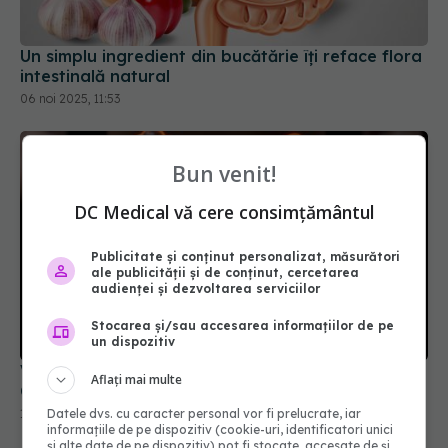
Un simplu ingredient din bucătărie îți reface flora
intestinală natural
06 noi 2025, 11:53
Bun venit!
DC Medical vă cere consimțământul
Publicitate și conținut personalizat, măsurători
ale publicității și de conținut, cercetarea
audienței și dezvoltarea serviciilor
Stocarea și/sau accesarea informațiilor de pe
un dispozitiv
Varza murată, aliatul neașteptat al intestinului.
Aflați mai multe
Cum protejează fermentația împotriva inflamației
16 apr 2025, 08:38
Datele dvs. cu caracter personal vor fi prelucrate, iar
informațiile de pe dispozitiv (cookie-uri, identificatori unici
și alte date de pe dispozitiv) pot fi stocate, accesate de și