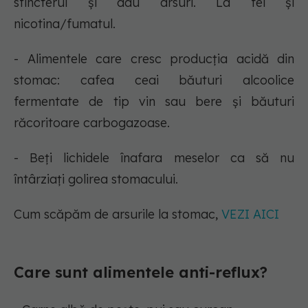
sfincterul și dau arsuri. La fel și
nicotina/fumatul.
- Alimentele care cresc producția acidă din
stomac: cafea ceai băuturi alcoolice
fermentate de tip vin sau bere și băuturi
răcoritoare carbogazoase.
- Beți lichidele înafara meselor ca să nu
întârziați golirea stomacului.
Cum scăpăm de arsurile la stomac,
VEZI AICI
Care sunt alimentele anti-reflux?