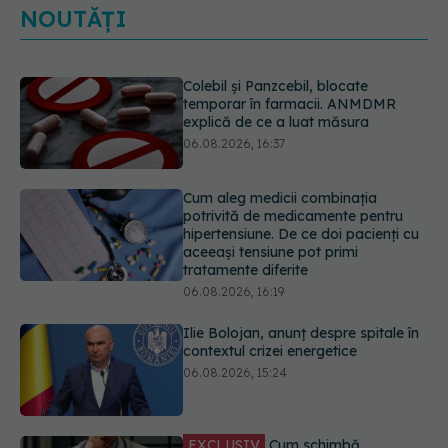
NOUTĂȚI
Cum aleg medicii combinația
potrivită de medicamente pentru
hipertensiune. De ce doi pacienți cu
aceeași tensiune pot primi
tratamente diferite
06.08.2026, 16:19
Ilie Bolojan, anunț despre spitale în
contextul crizei energetice
06.08.2026, 15:24
EXCLUSIV
Cum schimbă
Inteligența Artificială relația dintre
medic și pacient
06.08.2026, 14:34