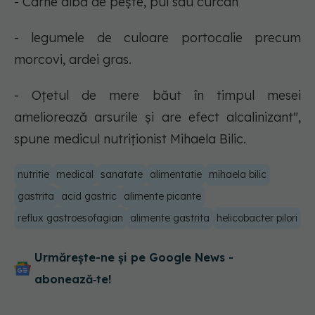
- Carne albă de pește, pui sau curcan
- legumele de culoare portocalie precum
morcovi, ardei gras.
- Oțetul de mere băut în timpul mesei
ameliorează arsurile și are efect alcalinizant",
spune medicul nutriționist Mihaela Bilic.
nutritie
medical
sanatate
alimentatie
mihaela bilic
gastrita
acid gastric
alimente picante
reflux gastroesofagian
alimente gastrita
helicobacter pilori
Urmărește-ne și pe Google News -
abonează‑te!