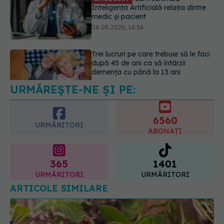
Trei lucruri pe care trebuie să le faci
după 45 de ani ca să întârzii
demența cu până la 13 ani
06.08.2026, 13:03
Colebil și Panzcebil, blocate
temporar în farmacii. ANMDMR
explică de ce a luat măsura
06.08.2026, 16:37
URMĂREȘTE-NE ȘI PE:
6560
URMĂRITORI
ABONAȚI
365
1401
URMĂRITORI
URMĂRITORI
ARTICOLE SIMILARE