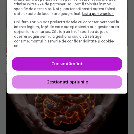
trimise către 224 de parteneri sau pot fi folosite în mod
specific de acest site. Noi și partenerii noștri putem folosi
date exacte de localizare geografică.
Lista partenerilor.
Unii furnizori vă pot prelucra datele cu caracter personal în
interes legitim, față de care puteți obiecta prin gestionarea
opțiunilor de mai jos. Căutați un link în partea de jos a
acestei pagini pentru a gestiona sau a vă retrage
consimțământul în setările de confidențialitate și cookie-
uri.
Plante și ceaiuri care ajută la
EXCLUSIV
curățarea plămânilor
14 dec 2025, 19:42
Consimțământ
Gestionați opțiunile