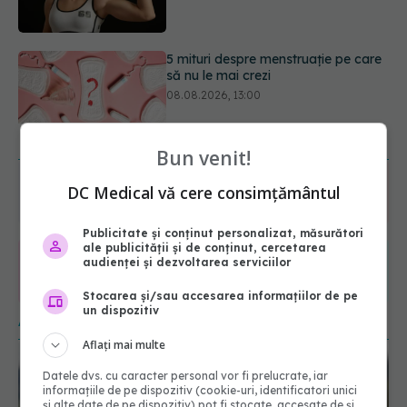
Medicamentul folosit de peste 60 de
ani care acționează într-un loc
neașteptat
08.08.2026, 16:00
URMĂREȘTE-NE ȘI PE:
Bun venit!
DC Medical vă cere consimțământul
6560
URMĂRITORI
ABONAȚI
Publicitate și conținut personalizat, măsurători
ale publicității și de conținut, cercetarea
audienței și dezvoltarea serviciilor
365
1401
URMĂRITORI
URMĂRITORI
Stocarea și/sau accesarea informațiilor de pe
un dispozitiv
ARTICOLE SIMILARE
Aflați mai multe
Datele dvs. cu caracter personal vor fi prelucrate, iar
informațiile de pe dispozitiv (cookie-uri, identificatori unici
și alte date de pe dispozitiv) pot fi stocate, accesate de și