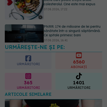
PNRR: 174 de milioane de lei pentru
sănătate într-o singură săptămână.
Ce spitale primesc bani
07.08.2026, 16:41
Ce spune culoarea ta preferată
despre vârsta pe care o ai. Care
este "codul cromatic" al generațiilor
07.08.2026, 21:29
URMĂREȘTE-NE ȘI PE:
6560
URMĂRITORI
ABONAȚI
365
1401
URMĂRITORI
URMĂRITORI
ARTICOLE SIMILARE