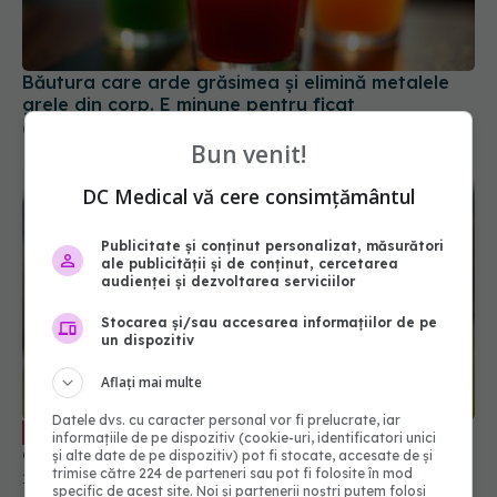
Băutura care arde grăsimea și elimină metalele
grele din corp. E minune pentru ficat
03 iul 2025, 11:16
Bun venit!
DC Medical vă cere consimțământul
Publicitate și conținut personalizat, măsurători
ale publicității și de conținut, cercetarea
audienței și dezvoltarea serviciilor
Stocarea și/sau accesarea informațiilor de pe
un dispozitiv
Aflați mai multe
Datele dvs. cu caracter personal vor fi prelucrate, iar
Plante și ceaiuri care ajută la
EXCLUSIV
informațiile de pe dispozitiv (cookie-uri, identificatori unici
curățarea plămânilor
și alte date de pe dispozitiv) pot fi stocate, accesate de și
trimise către 224 de parteneri sau pot fi folosite în mod
14 dec 2025, 19:42
specific de acest site. Noi și partenerii noștri putem folosi