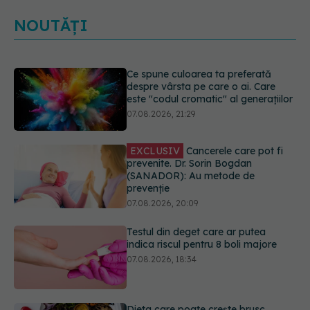
NOUTĂȚI
EXCLUSIV
Cancerele care pot fi
prevenite. Dr. Sorin Bogdan
(SANADOR): Au metode de
prevenție
07.08.2026, 20:09
Testul din deget care ar putea
indica riscul pentru 8 boli majore
07.08.2026, 18:34
Dieta care poate crește brusc
colesterolul. Cine este mai expus
07.08.2026, 17:22