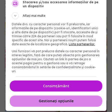
Sucul de merișoare, aliat al arterelor. Le redă
Stocarea și/sau accesarea informațiilor de pe
un dispozitiv
flexibilitatea și stimulează circulația sanguină
17 ian 2025, 16:46
Aflați mai multe
Datele dvs. cu caracter personal vor fi prelucrate, iar
informațiile de pe dispozitiv (cookie-uri, identificatori unici
și alte date de pe dispozitiv) pot fi stocate, accesate de și
trimise către 224 de parteneri sau pot fi folosite în mod
specific de acest site. Noi și partenerii noștri putem folosi
date exacte de localizare geografică.
Lista partenerilor.
Unii furnizori vă pot prelucra datele cu caracter personal în
interes legitim, față de care puteți obiecta prin gestionarea
opțiunilor de mai jos. Căutați un link în partea de jos a
acestei pagini pentru a gestiona sau a vă retrage
consimțământul în setările de confidențialitate și cookie-
uri.
Superalimente pe care trebuie să le mănânci în
fiecare zi. Mâncăruri esențiale pentru energie și
Consimțământ
vitalitate
23 apr 2025, 12:03
Gestionați opțiunile