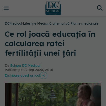
DCMedical
›
Lifestyle
›
Medicină alternativă
›
Plante medicinale
Ce rol joacă educația în
calcularea ratei
fertilității unei țări
De
Echipa DC Medical
Publicat pe 09 sep 2020, 23:15
Distribuie acest articol