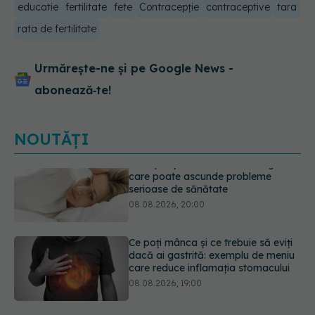
educatie
fertilitate
fete
Contracepție
contraceptive
tara
rata de fertilitate
Urmărește-ne și pe Google News -
abonează‑te!
NOUTĂȚI
Ce poți mânca și ce trebuie să eviți
dacă ai gastrită: exemplu de meniu
care reduce inflamația stomacului
08.08.2026, 19:00
Microplasticele pot traversa bariera
placentară și modifica hormonii
08.08.2026, 18:00