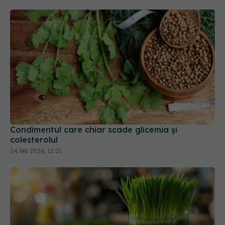
Condimentul care chiar scade glicemia și
colesterolul
24 feb 2026, 12:01