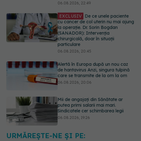
particulare
06.08.2026, 20:45
Alertă în Europa după un nou caz
de hantavirus Anzi, singura tulpină
care se transmite de la om la om
06.08.2026, 20:06
Mii de angajați din Sănătate ar
putea primi salarii mai mari.
Sindicatele cer schimbarea legii
06.08.2026, 19:26
EXCLUSIV
Cancerele ginecologice
care pot fi tratate fără operație. Dr.
Sorin Bogdan (SANADOR): Chirurgia
este indicată doar punctual, pentru
anumite categorii de paciente
06.08.2026, 19:05
URMĂREȘTE-NE ȘI PE:
EXCLUSIV
Brahiterapie vs