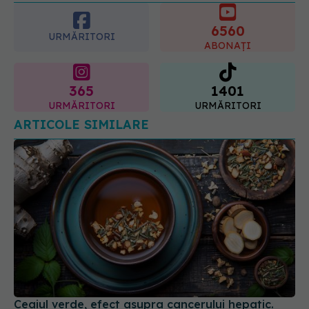
radioterapie externă în cancerul
ginecologic. Dr. Sorin Bogdan
6560
(SANADOR) explică diferența și
URMĂRITORI
cum acționează tratamentul
ABONAȚI
06.08.2026, 22:49
365
1401
URMĂRITORI
URMĂRITORI
ARTICOLE SIMILARE
Ceaiul verde, efect asupra cancerului hepatic.