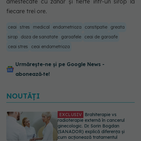
amestecate cu zahăr și fierte într-un sirop la
fiecare trei ore.
ceai
stres
medical
endometrioza
constipatie
greata
sirop
doza de sanatate
garoafele
ceai de garoafe
ceai stres
ceai endometrioza
Urmărește-ne și pe Google News -
abonează‑te!
NOUTĂȚI
EXCLUSIV
De ce unele paciente
cu cancer de col uterin nu mai ajung
la operație. Dr. Sorin Bogdan
(SANADOR): Intervenția
chirurgicală, doar în situații