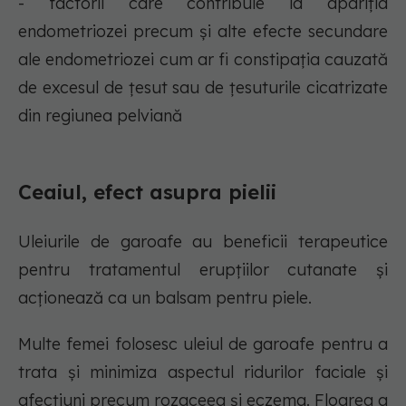
- factorii care contribuie la apariția
endometriozei precum și alte efecte secundare
ale endometriozei cum ar fi constipația cauzată
de excesul de țesut sau de țesuturile cicatrizate
din regiunea pelviană
Ceaiul, efect asupra pielii
Uleiurile de garoafe au beneficii terapeutice
pentru tratamentul erupțiilor cutanate și
acționează ca un balsam pentru piele.
Multe femei folosesc uleiul de garoafe pentru a
trata și minimiza aspectul ridurilor faciale și
afecțiuni precum rozaceea și eczema. Floarea a