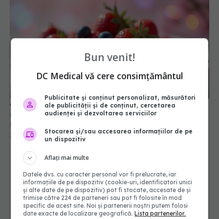
Bun venit!
DC Medical vă cere consimțământul
Publicitate și conținut personalizat, măsurători
Cel mai bun antioxidant natural. Curăță vasele de
ale publicității și de conținut, cercetarea
sânge. E de 10 ori mai puternic decât orice
audienței și dezvoltarea serviciilor
supliment
Stocarea și/sau accesarea informațiilor de pe
23 iun 2025, 23:17
un dispozitiv
Aflați mai multe
Datele dvs. cu caracter personal vor fi prelucrate, iar
informațiile de pe dispozitiv (cookie-uri, identificatori unici
și alte date de pe dispozitiv) pot fi stocate, accesate de și
trimise către 224 de parteneri sau pot fi folosite în mod
specific de acest site. Noi și partenerii noștri putem folosi
date exacte de localizare geografică.
Lista partenerilor.