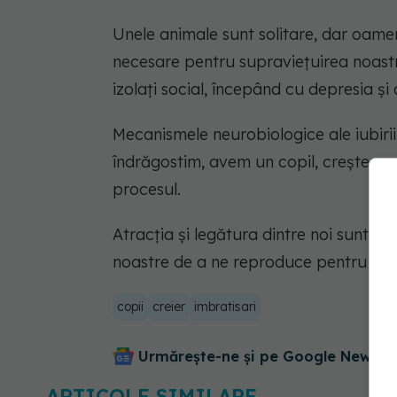
Unele animale sunt solitare, dar oamen
necesare pentru supraviețuirea noast
izolați social, începând cu depresia ș
Mecanismele neurobiologice ale iubiri
îndrăgostim, avem un copil, creștem co
procesul.
Atracția și legătura dintre noi sunt man
noastre de a ne reproduce pentru a p
copii
creier
imbratisari
Urmărește-ne și pe Google News - 
ARTICOLE SIMILARE