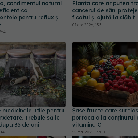
a, condimentul natural
Planta care ar putea tr
 eficient ca
cancerul de sân: protej
ntele pentru reflux și
ficatul și ajută la slăbit
e
07 apr 2026, 13:31
8:41
 medicinale utile pentru
Șase fructe care surcla
anxietate. Trebuie să le
portocala la conținutul
dupa 35 de ani
vitamina C
:14
25 mai 2025, 15:00