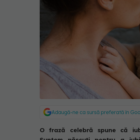
Adaugă-ne ca sursă preferată în Go
O frază celebră spune că iub
Suntem născuți pentru a iubi