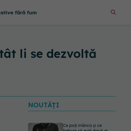
native fără fum
tât li se dezvoltă
NOUTĂȚI
Ce poți mânca și ce
trebuie să eviți dacă ai