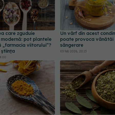
ea care zguduie
Un vârf din acest condi
 modernă: pot plantele
poate provoca vânătăi 
 „farmacia viitorului”?
sângerare
știința
03 feb 2026, 20:13
14:00