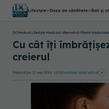
Lifestyle
Doza de sănătate
Boli și a
DCMedical
›
Lifestyle
›
Medicină alternativă
›
Plante medicinale
Cu cât îți îmbrățișe
creierul
Publicat pe 27 sep 2019, 12:53
Distribuie acest articol