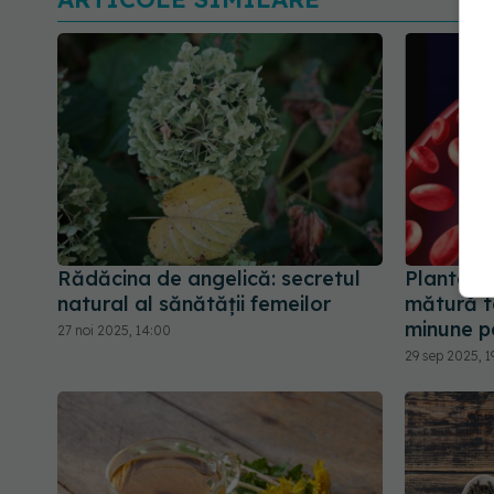
Rădăcina de angelică: secretul
Plantele 
natural al sănătății femeilor
mătură to
minune pe
27 noi 2025, 14:00
29 sep 2025, 19