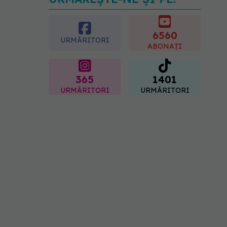
Transpirații nocturne:
semnul ignorat care poate
ascunde probleme
serioase de sănătate
6560
URMĂRITORI
08.08.2026, 20:00
ABONAȚI
365
1401
URMĂRITORI
URMĂRITORI