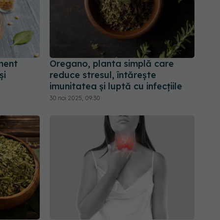
ment
Oregano, planta simplă care
și
reduce stresul, întărește
imunitatea și luptă cu infecțiile
30 noi 2025, 09:30