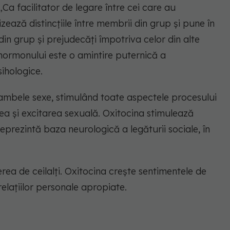
 facilitator de legare între cei care au
izează distincțiile între membrii din grup și pune în
in grup și prejudecăți împotriva celor din alte
hormonului este o amintire puternică a
sihologice.
ambele sexe, stimulând toate aspectele procesului
a și excitarea sexuală. Oxitocina stimulează
eprezintă baza neurologică a legăturii sociale, în
rea de ceilalți. Oxitocina crește sentimentele de
relațiilor personale apropiate.