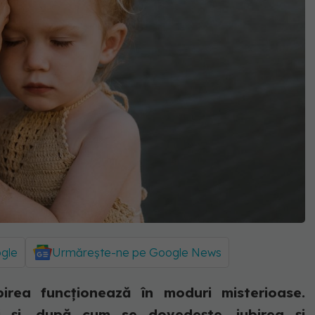
ogle
Urmărește-ne pe Google News
irea funcționează în moduri misterioase.
 și, după cum se dovedește, iubirea și