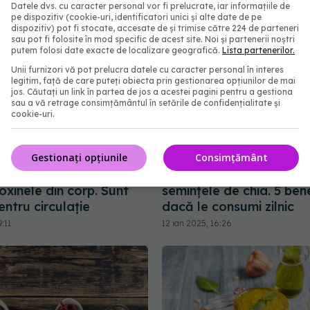
Datele dvs. cu caracter personal vor fi prelucrate, iar informațiile de
pe dispozitiv (cookie-uri, identificatori unici și alte date de pe
dispozitiv) pot fi stocate, accesate de și trimise către 224 de parteneri
sau pot fi folosite în mod specific de acest site. Noi și partenerii noștri
putem folosi date exacte de localizare geografică.
Lista partenerilor.
Unii furnizori vă pot prelucra datele cu caracter personal în interes
legitim, față de care puteți obiecta prin gestionarea opțiunilor de mai
jos. Căutați un link în partea de jos a acestei pagini pentru a gestiona
sau a vă retrage consimțământul în setările de confidențialitate și
cookie-uri.
Gestionați opțiunile
Consimțământ
care curăță sângele și
Tot ce trebuie să știi de
xinele din corp. Sunt
semințele de chia. 5 bene
ntru circulație
dacă le consumi zilnic
:11
12 ian 2025, 16:26