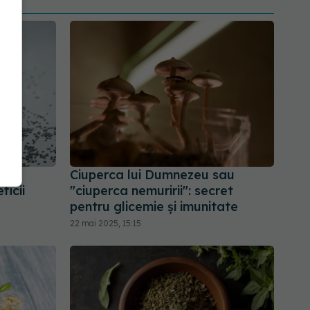
spre
Ciuperca lui Dumnezeu sau
ficii
"ciuperca nemuririi": secret
pentru glicemie și imunitate
22 mai 2025, 15:15