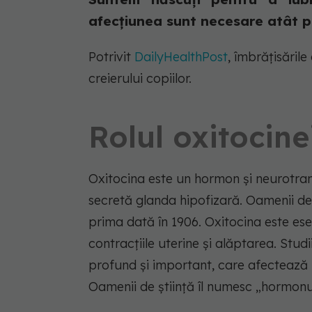
afecțiunea sunt necesare atât p
Potrivit
DailyHealthPost
, îmbrățisăril
creierului copiilor.
Rolul oxitocine
Oxitocina este un hormon și neurotran
secretă glanda hipofizară. Oamenii de 
prima dată în 1906. Oxitocina este ese
contracțiile uterine și alăptarea. Studi
profund și important, care afectează i
Oamenii de știință îl numesc „hormonul 