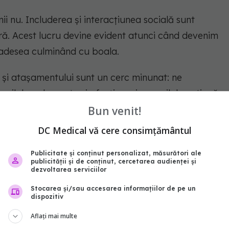
ii nu. Includerea și interacțiunea socială sunt
ră. Acest lucru devine evident atunci când devenim
i adesea culminând cu boala.
i și atașamentului sunt un cerc minunat: ne
pilul cu dragoste și afecțiune, iar copilul continuă
Bun venit!
DC Medical vă cere consimțământul
ifestările fiziologice și emoționale ale nevoii
erpetua specia.
Publicitate și conținut personalizat, măsurători ale
publicității și de conținut, cercetarea audienței și
dezvoltarea serviciilor
Stocarea și/sau accesarea informațiilor de pe un
dispozitiv
abonează‑te!
Aflați mai multe