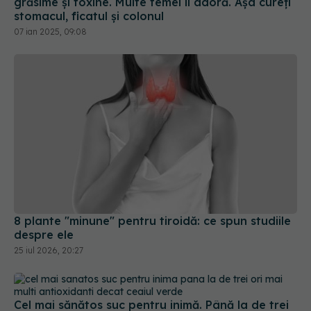
grăsime și toxine. Multe femei îl adoră. Așa cureți
stomacul, ficatul și colonul
07 ian 2025, 09:08
8 plante "minune" pentru tiroidă: ce spun studiile
despre ele
25 iul 2026, 20:27
Cel mai sănătos suc pentru inimă. Până la de trei