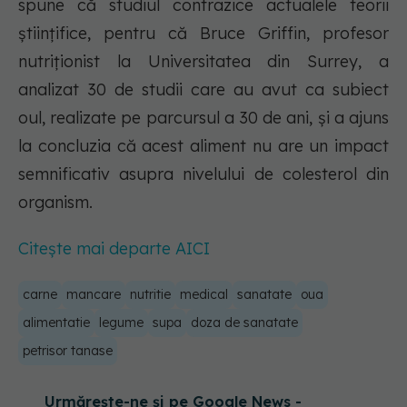
spune că studiul contrazice actualele teorii
ştiinţifice, pentru că Bruce Griffin, profesor
nutriţionist la Universitatea din Surrey, a
analizat 30 de studii care au avut ca subiect
oul, realizate pe parcursul a 30 de ani, şi a ajuns
la concluzia că acest aliment nu are un impact
semnificativ asupra nivelului de colesterol din
organism.
Citește mai departe AICI
carne
mancare
nutritie
medical
sanatate
oua
alimentatie
legume
supa
doza de sanatate
petrisor tanase
Urmărește-ne și pe Google News -