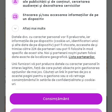
ale publicității și de conținut, cercetarea
audienței și dezvoltarea serviciilor
Stocarea și/sau accesarea informațiilor de pe
un dispozitiv
Aflați mai multe
Datele dvs. cu caracter personal vor fi prelucrate, iar
informațiile de pe dispozitiv (cookie-uri, identificatori unici
și alte date de pe dispozitiv) pot fi stocate, accesate de și
trimise către 224 de parteneri sau pot fi folosite în mod
specific de acest site. Noi și partenerii noștri putem folosi
date exacte de localizare geografică.
Lista partenerilor.
Unii furnizori vă pot prelucra datele cu caracter personal în
interes legitim, față de care puteți obiecta prin gestionarea
opțiunilor de mai jos. Căutați un link în partea de jos a
acestei pagini pentru a gestiona sau a vă retrage
Gălbenelele, planta banală cu efecte puternice: 7
consimțământul în setările de confidențialitate și cookie-
lucruri pe care le poate face cu adevărat
uri.
18 iul 2026, 10:30
Consimțământ