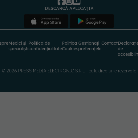
DESCARCĂ APLICAȚIA
spre
Medici și
Politica de
Politica
Gestionați
Contact
Declarați
specialiști
confidențialitate
Cookies
preferințele
de
accesibili
© 2026 PRESS MEDIA ELECTRONIC S.R.L. Toate drepturile rezervate