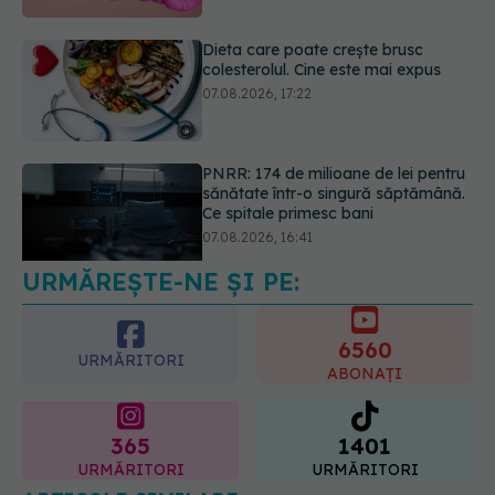
PNRR: 174 de milioane de lei pentru
sănătate într-o singură săptămână.
Ce spitale primesc bani
07.08.2026, 16:41
Ce spune culoarea ta preferată
despre vârsta pe care o ai. Care
este "codul cromatic" al generațiilor
07.08.2026, 21:29
URMĂREȘTE-NE ȘI PE:
6560
URMĂRITORI
ABONAȚI
365
1401
URMĂRITORI
URMĂRITORI