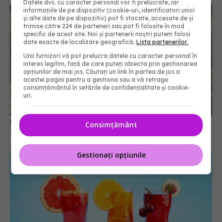
Datele dvs. cu caracter personal vor fi prelucrate, iar
informațiile de pe dispozitiv (cookie-uri, identificatori unici
și alte date de pe dispozitiv) pot fi stocate, accesate de și
trimise către 224 de parteneri sau pot fi folosite în mod
specific de acest site. Noi și partenerii noștri putem folosi
date exacte de localizare geografică.
Lista partenerilor.
Unii furnizori vă pot prelucra datele cu caracter personal în
interes legitim, față de care puteți obiecta prin gestionarea
opțiunilor de mai jos. Căutați un link în partea de jos a
acestei pagini pentru a gestiona sau a vă retrage
consimțământul în setările de confidențialitate și cookie-
uri.
Plantele care anulează efectul medicamentelor.
Top remedii naturiste cu riscuri
18 feb 2026, 13:14
Consimțământ
Gestionați opțiunile