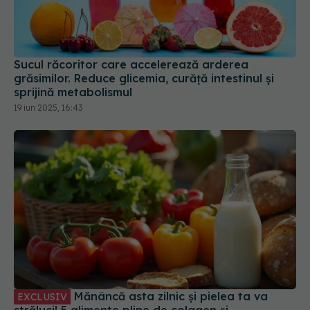
Sucul răcoritor care accelerează arderea
grăsimilor. Reduce glicemia, curăță intestinul și
sprijină metabolismul
19 iun 2025, 16:43
Mănâncă asta zilnic și pielea ta va
EXCLUSIV
străluci! 5 alimente pline de colagen și
niacinamide
19 apr 2025, 22:08