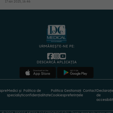
URMĂREȘTE-NE PE:
DESCARCĂ APLICAȚIA
spre
Medici și
Politica de
Politica
Gestionați
Contact
Declarați
specialiști
confidențialitate
Cookies
preferințele
de
accesibili
© 2026 PRESS MEDIA ELECTRONIC S.R.L. Toate drepturile rezervate