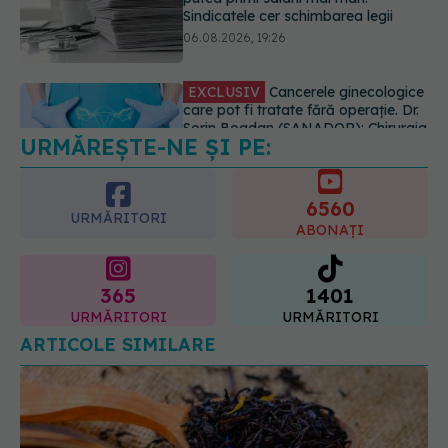
Sorin Bogdan (SANADOR): Chirurgia
este indicată doar punctual, pentru
anumite categorii de paciente
06.08.2026, 19:05
URMĂREȘTE-NE ȘI PE:
EXCLUSIV
Brahiterapie vs
radioterapie externă în cancerul
ginecologic. Dr. Sorin Bogdan
6560
(SANADOR) explică diferența și
URMĂRITORI
cum acționează tratamentul
ABONAȚI
06.08.2026, 22:49
365
1401
URMĂRITORI
URMĂRITORI
ARTICOLE SIMILARE