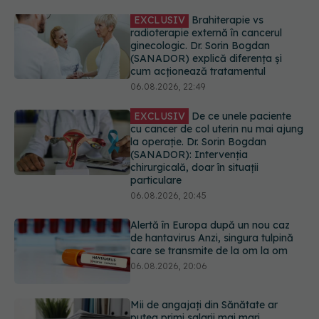
EXCLUSIV
De ce unele paciente
cu cancer de col uterin nu mai ajung
la operație. Dr. Sorin Bogdan
(SANADOR): Intervenția
chirurgicală, doar în situații
particulare
06.08.2026, 20:45
Alertă în Europa după un nou caz
de hantavirus Anzi, singura tulpină
care se transmite de la om la om
06.08.2026, 20:06
Mii de angajați din Sănătate ar
putea primi salarii mai mari.
Sindicatele cer schimbarea legii
06.08.2026, 19:26
EXCLUSIV
Cancerele ginecologice
care pot fi tratate fără operație. Dr.