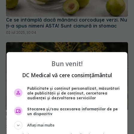
Ce se întâmplă dacă mănânci corcodușe verzi. Nu
ți-a spus nimeni ASTA! Sunt cianură în stomac
02 iul 2025, 10:04
Bun venit!
DC Medical vă cere consimțământul
Publicitate și conținut personalizat, măsurători
ale publicității și de conținut, cercetarea
audienței și dezvoltarea serviciilor
Planta care calmează inflamațiile. E folosită în
tratamentul pentru cancer
Stocarea și/sau accesarea informațiilor de pe
24 iul 2025, 14:15
un dispozitiv
Aflați mai multe