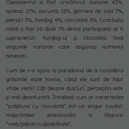
Clasamentul a fost următorul: banane 42%,
spanac 27%, porumb 12%, germeni de soia 7%,
piersici 5%, hotdog 4%, ciocolată 3%. Concluzia
tristă a fost că doar 7% dintre participanți ar fi
supraviețuit, hotdog-ul și ciocolata fiind
singurele variante care asigurau nutrienții
necesari.
Cum de s-a ajuns la paradoxul de a considera
grăsimile niște toxine, când ele sunt de fapt
vitale vieții? Cât despre dulciuri, percepția este
și mai denaturată. Întrebați cum ar caracteriza
“prăjitura cu ciocolată” într-un singur cuvânt,
majoritatea americanilor a răspuns
“vină/păcat/culpabilitate”.