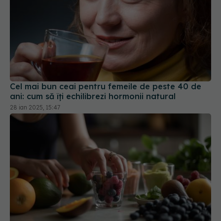
Cel mai bun ceai pentru femeile de peste 40 de
ani: cum să îți echilibrezi hormonii natural
28 ian 2025, 15:47
Extractul de coacăze negre accelerează arderea
grăsimilor cu 200%. Efecte mai mari la femei