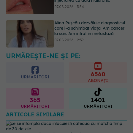
care i-a schimbat viața: Am cancer
la sân. Am intrat în metastază
07.08.2026, 12:39
Dieta care poate crește brusc
colesterolul. Cine este mai expus
07.08.2026, 17:22
URMĂREȘTE-NE ȘI PE:
6560
URMĂRITORI
ABONAȚI
365
1401
URMĂRITORI
URMĂRITORI
ARTICOLE SIMILARE