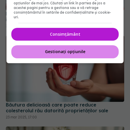
opțiunilor de mai jos. Căutați un link în partea de jos a
acestei pagini pentru a gestiona sau a vă retrage
consimțământul în setările de confidențialitate și cookie-
Planta care poate reduce inflamația și proteja
uri.
inima
30 dec 2025, 13:50
Consimțământ
Gestionați opțiunile
Băutura delicioasă care poate reduce
colesterolul rău datorită proprietăților sale
23 mar 2025, 17:00