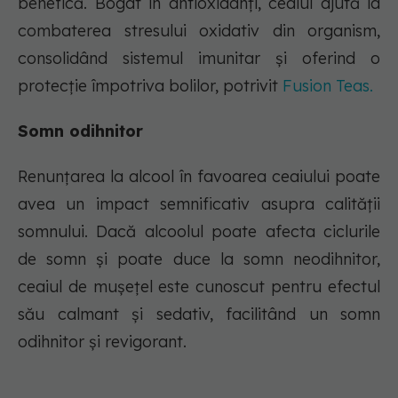
benefică. Bogat în antioxidanți, ceaiul ajută la
combaterea stresului oxidativ din organism,
consolidând sistemul imunitar și oferind o
protecție împotriva bolilor, potrivit
Fusion Teas.
Somn odihnitor
Renunțarea la alcool în favoarea ceaiului poate
avea un impact semnificativ asupra calității
somnului. Dacă alcoolul poate afecta ciclurile
de somn și poate duce la somn neodihnitor,
ceaiul de mușețel este cunoscut pentru efectul
său calmant și sedativ, facilitând un somn
odihnitor și revigorant.