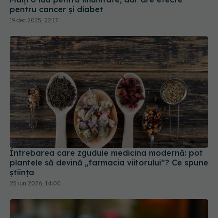
pentru cancer și diabet
19 dec 2025, 22:17
Întrebarea care zguduie medicina modernă: pot
plantele să devină „farmacia viitorului”? Ce spune
știința
25 iun 2026, 14:00