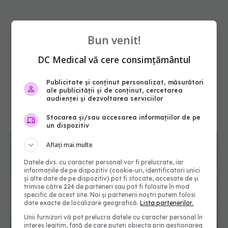
Bun venit!
DC Medical vă cere consimțământul
Publicitate și conținut personalizat, măsurători
ale publicității și de conținut, cercetarea
audienței și dezvoltarea serviciilor
Stocarea și/sau accesarea informațiilor de pe
un dispozitiv
Aflați mai multe
Datele dvs. cu caracter personal vor fi prelucrate, iar
informațiile de pe dispozitiv (cookie-uri, identificatori unici
și alte date de pe dispozitiv) pot fi stocate, accesate de și
trimise către 224 de parteneri sau pot fi folosite în mod
specific de acest site. Noi și partenerii noștri putem folosi
date exacte de localizare geografică.
Lista partenerilor.
Unii furnizori vă pot prelucra datele cu caracter personal în
interes legitim, față de care puteți obiecta prin gestionarea