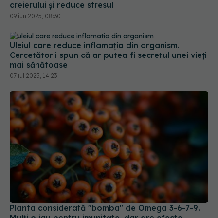
creierului și reduce stresul
09 iun 2025, 08:30
Uleiul care reduce inflamația din organism.
Cercetătorii spun că ar putea fi secretul unei vieți
mai sănătoase
07 iul 2025, 14:23
Planta considerată "bomba" de Omega 3-6-7-9.
Mulți o iau pentru imunitate, dar are efecte