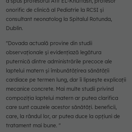
a spus profesorul Afif EL-Khuffash, profesor
onorific de clinică al Pediatrie la RCSI și
consultant neonatolog la Spitalul Rotunda,
Dublin.
"Dovada actuală provine din studii
observaționale și evidențiază legătura
puternică dintre administrările precoce ale
laptelui matern și îmbunătățirea sănătății
cardiace pe termen lung, dar îi lipsește explicații
mecanice concrete. Mai multe studii privind
compoziția laptelui matern ar putea clarifica
care sunt cauzele acestor sănătăți. beneficii,
care, la rândul lor, ar putea duce la opțiuni de
tratament mai bune. "