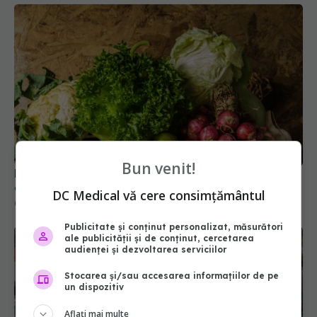
Leguma care distruge cancerul și regenerează
celulele. Curăță corpul de toxine
04 mai 2025, 17:53
Bun venit!
DC Medical vă cere consimțământul
Publicitate și conținut personalizat, măsurători
ale publicității și de conținut, cercetarea
audienței și dezvoltarea serviciilor
Stocarea și/sau accesarea informațiilor de pe
un dispozitiv
Aflați mai multe