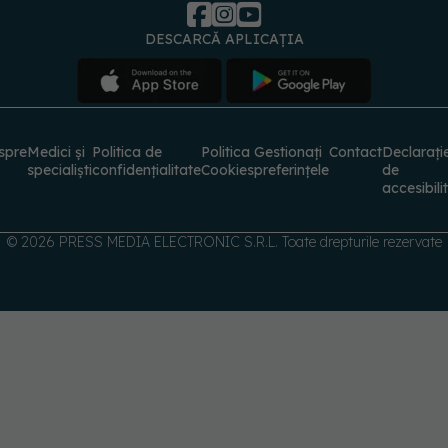
spre
Medici și
Politica de
Politica
Gestionați
Contact
Declarați
specialiști
confidențialitate
Cookies
preferințele
de
accesibili
© 2026 PRESS MEDIA ELECTRONIC S.R.L. Toate drepturile rezervate