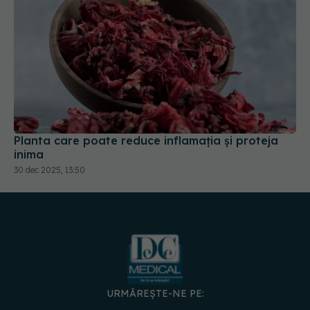
Planta care poate reduce inflamația și proteja
inima
30 dec 2025, 13:50
URMĂREȘTE-NE PE:
DESCARCĂ APLICAȚIA