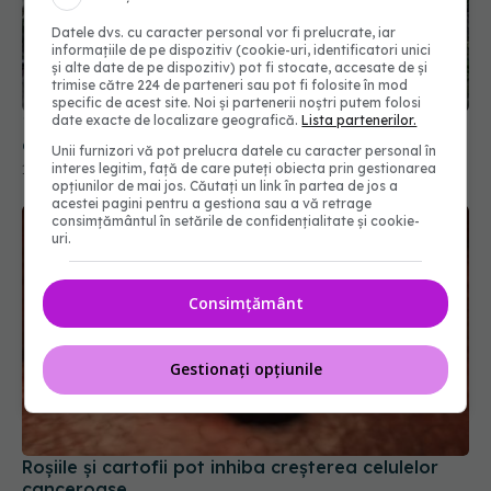
10 plante medicinale utile pentru stres și
Datele dvs. cu caracter personal vor fi prelucrate, iar
anxietate. Trebuie să le consumi dupa 35 de ani
informațiile de pe dispozitiv (cookie-uri, identificatori unici
și alte date de pe dispozitiv) pot fi stocate, accesate de și
11 ian 2025, 15:14
trimise către 224 de parteneri sau pot fi folosite în mod
specific de acest site. Noi și partenerii noștri putem folosi
date exacte de localizare geografică.
Lista partenerilor.
Unii furnizori vă pot prelucra datele cu caracter personal în
interes legitim, față de care puteți obiecta prin gestionarea
opțiunilor de mai jos. Căutați un link în partea de jos a
acestei pagini pentru a gestiona sau a vă retrage
consimțământul în setările de confidențialitate și cookie-
uri.
Consimțământ
Gestionați opțiunile
Roșiile și cartofii pot inhiba creșterea celulelor
canceroase
26 mai 2025, 16:48