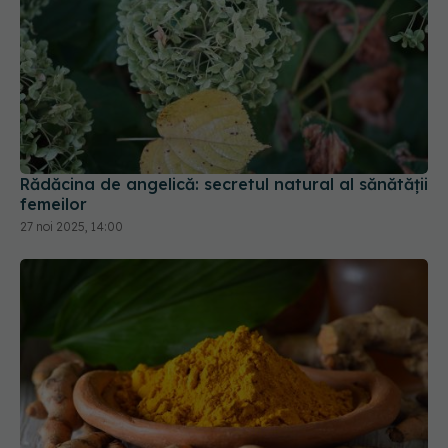
Rădăcina de angelică: secretul natural al sănătății
femeilor
27 noi 2025, 14:00
Turmeric: ce beneficii are și după cât timp se
elimină din corp