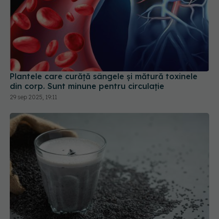
Plantele care curăță sângele și mătură toxinele
din corp. Sunt minune pentru circulație
29 sep 2025, 19:11
Tot ce trebuie să știi despre semințele de chia. 5
beneficii dacă le consumi zilnic
12 ian 2025, 16:26