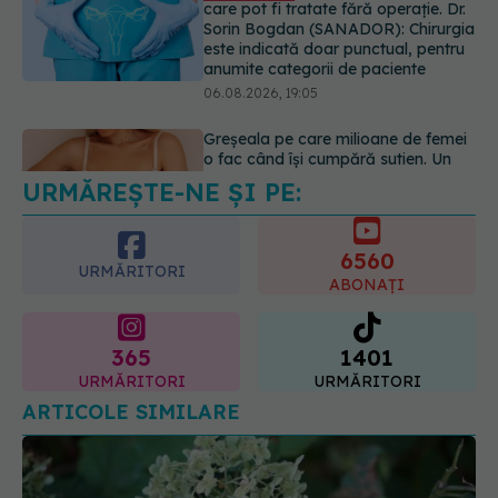
o fac când își cumpără sutien. Un
medic explică metoda corectă
06.08.2026, 18:08
URMĂREȘTE-NE ȘI PE:
EXCLUSIV
De ce unele paciente
cu cancer de col uterin nu mai ajung
la operație. Dr. Sorin Bogdan
6560
(SANADOR): Intervenția
URMĂRITORI
chirurgicală, doar în situații
ABONAȚI
particulare
06.08.2026, 20:45
365
1401
URMĂRITORI
URMĂRITORI
ARTICOLE SIMILARE