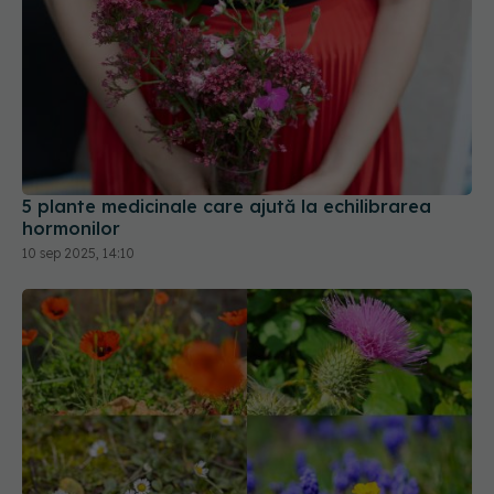
5 plante medicinale care ajută la echilibrarea
hormonilor
10 sep 2025, 14:10
Planta pe care o ai în grădină și nu știai că
vindecă ficatul