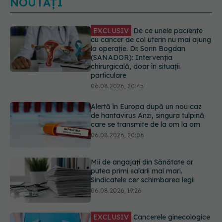
NOUTĂȚI
Alertă în Europa după un nou caz
de hantavirus Anzi, singura tulpină
care se transmite de la om la om
06.08.2026, 20:06
Mii de angajați din Sănătate ar
putea primi salarii mai mari.
Sindicatele cer schimbarea legii
06.08.2026, 19:26
EXCLUSIV
Cancerele ginecologice
care pot fi tratate fără operație. Dr.
Sorin Bogdan (SANADOR): Chirurgia
este indicată doar punctual, pentru
anumite categorii de paciente
06.08.2026, 19:05
Greșeala pe care milioane de femei