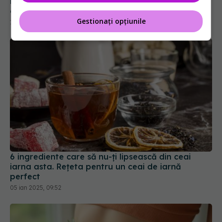
Este matcha o alternativă mai sănătoasă la
cafea? Iată ce trebuie să știți despre matcha
Gestionați opțiunile
13 mai 2025, 18:18
6 ingrediente care să nu-ți lipsească din ceai
iarna asta. Rețeta pentru un ceai de iarnă
perfect
05 ian 2025, 09:52