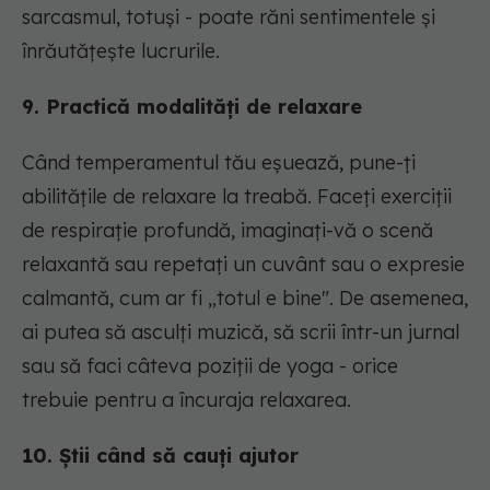
sarcasmul, totuși - poate răni sentimentele și
înrăutățește lucrurile.
9. Practică modalități de relaxare
Când temperamentul tău eșuează, pune-ți
abilitățile de relaxare la treabă. Faceți exerciții
de respirație profundă, imaginați-vă o scenă
relaxantă sau repetați un cuvânt sau o expresie
calmantă, cum ar fi „totul e bine". De asemenea,
ai putea să asculți muzică, să scrii într-un jurnal
sau să faci câteva poziții de yoga - orice
trebuie pentru a încuraja relaxarea.
10. Știi când să cauți ajutor