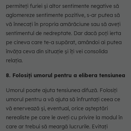
permiteți furiei și altor sentimente negative să
aglomereze sentimente pozitive, s-ar putea să
vă înnecați în propria amărăciune sau să aveți
sentimentul de nedreptate. Dar dacă poți ierta
pe cineva care te-a supărat, amândoi ai putea
învăța ceva din situație și îți vei consolida
relația.
8. Folosiți umorul pentru a elibera tensiunea
Umorul poate ajuta tensiunea difuză. Folosiți
umorul pentru a vă ajuta să înfruntați ceea ce
vă enervează și, eventual, orice așteptări
nerealiste pe care le aveți cu privire la modul în
care ar trebui să meargă lucrurile. Evitați