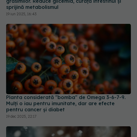
grăsimilor. Reduce glicemia, curăță intestinul și
sprijină metabolismul
19 iun 2025, 16:43
Planta considerată "bomba" de Omega 3-6-7-9.
Mulți o iau pentru imunitate, dar are efecte
pentru cancer și diabet
19 dec 2025, 22:17