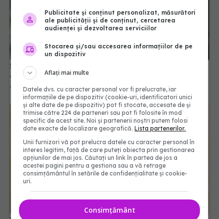
Publicitate și conținut personalizat, măsurători
ale publicității și de conținut, cercetarea
audienței și dezvoltarea serviciilor
Stocarea și/sau accesarea informațiilor de pe
un dispozitiv
5 plante și condimente care îmbunătățesc
Aflați mai multe
digestia
07 oct 2025, 18:53
Datele dvs. cu caracter personal vor fi prelucrate, iar
informațiile de pe dispozitiv (cookie-uri, identificatori unici
și alte date de pe dispozitiv) pot fi stocate, accesate de și
trimise către 224 de parteneri sau pot fi folosite în mod
specific de acest site. Noi și partenerii noștri putem folosi
date exacte de localizare geografică.
Lista partenerilor.
Unii furnizori vă pot prelucra datele cu caracter personal în
interes legitim, față de care puteți obiecta prin gestionarea
opțiunilor de mai jos. Căutați un link în partea de jos a
acestei pagini pentru a gestiona sau a vă retrage
consimțământul în setările de confidențialitate și cookie-
uri.
Consimțământ