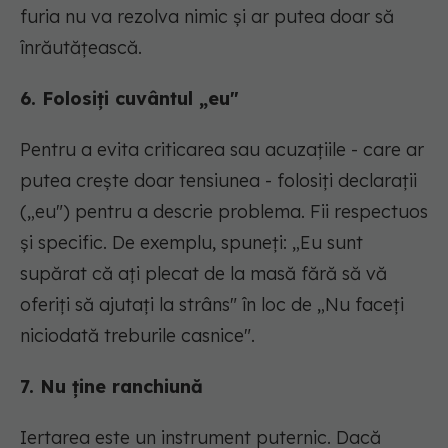
furia nu va rezolva nimic și ar putea doar să
înrăutățească.
6. Folosiți cuvântul „eu"
Pentru a evita criticarea sau acuzațiile - care ar
putea crește doar tensiunea - folosiți declarații
(„eu") pentru a descrie problema. Fii respectuos
și specific. De exemplu, spuneți: „Eu sunt
supărat că ați plecat de la masă fără să vă
oferiți să ajutați la strâns" în loc de „Nu faceți
niciodată treburile casnice".
7. Nu ține ranchiună
Iertarea este un instrument puternic. Dacă