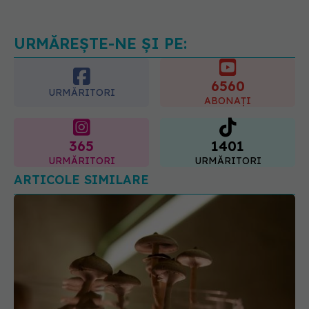
serioase de sănătate
08.08.2026, 20:00
URMĂREȘTE-NE ȘI PE:
6560
URMĂRITORI
ABONAȚI
365
1401
URMĂRITORI
URMĂRITORI
ARTICOLE SIMILARE