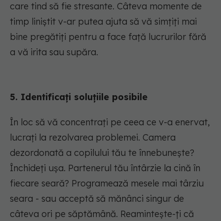
care tind să fie stresante. Câteva momente de
timp liniștit v-ar putea ajuta să vă simțiți mai
bine pregătiți pentru a face față lucrurilor fără
a vă irita sau supăra.
5. Identificați soluțiile posibile
În loc să vă concentrați pe ceea ce v-a enervat,
lucrați la rezolvarea problemei. Camera
dezordonată a copilului tău te înnebunește?
Închideți ușa. Partenerul tău întârzie la cină în
fiecare seară? Programează mesele mai târziu
seara - sau acceptă să mănânci singur de
câteva ori pe săptămână. Reamintește-ți că