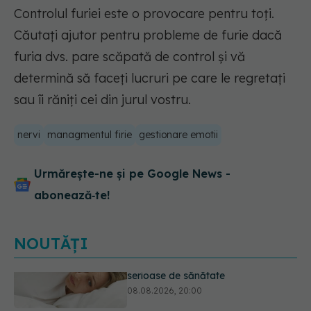
Controlul furiei este o provocare pentru toți.
Căutați ajutor pentru probleme de furie dacă
furia dvs. pare scăpată de control și vă
determină să faceți lucruri pe care le regretați
sau îi răniți cei din jurul vostru.
nervi
managmentul firie
gestionare emotii
Urmărește-ne și pe Google News -
abonează‑te!
NOUTĂȚI
Ce poți mânca și ce trebuie să eviți
dacă ai gastrită: exemplu de meniu