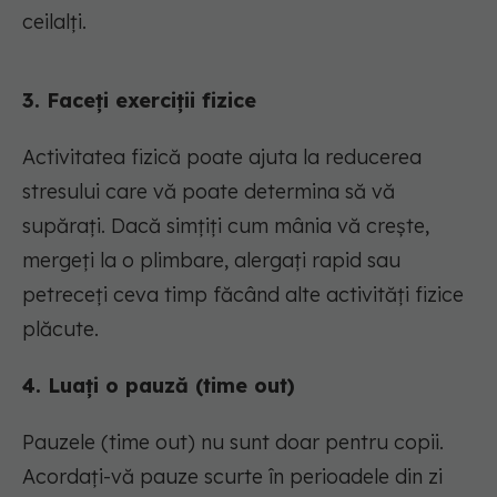
ceilalți.
3. Faceți exerciții fizice
Activitatea fizică poate ajuta la reducerea
stresului care vă poate determina să vă
supărați. Dacă simțiți cum mânia vă crește,
mergeți la o plimbare, alergați rapid sau
petreceți ceva timp făcând alte activități fizice
plăcute.
4. Luați o pauză (time out)
Pauzele (time out) nu sunt doar pentru copii.
Acordați-vă pauze scurte în perioadele din zi