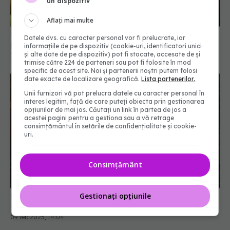
un dispozitiv
Aflați mai multe
O legumă comună ar putea reduce glicemia cu
Datele dvs. cu caracter personal vor fi prelucrate, iar
până la 50%. E de mare ajutor pentru diabetici
informațiile de pe dispozitiv (cookie-uri, identificatori unici
și alte date de pe dispozitiv) pot fi stocate, accesate de și
14 mar 2025, 17:12
trimise către 224 de parteneri sau pot fi folosite în mod
specific de acest site. Noi și partenerii noștri putem folosi
date exacte de localizare geografică.
Lista partenerilor.
Unii furnizori vă pot prelucra datele cu caracter personal în
interes legitim, față de care puteți obiecta prin gestionarea
opțiunilor de mai jos. Căutați un link în partea de jos a
acestei pagini pentru a gestiona sau a vă retrage
consimțământul în setările de confidențialitate și cookie-
uri.
Consimțământ
Consumul de cuișoare, beneficii. 11 motive pentru
Gestionați opțiunile
care să le incluzi în dieta zilnică
09 feb 2025, 14:04