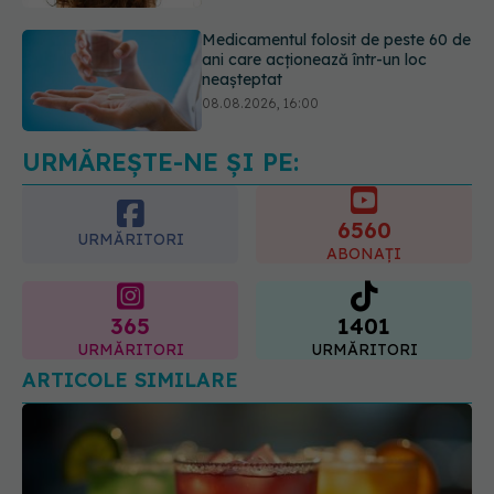
08.08.2026, 16:00
Transpirații nocturne: semnul ignorat
care poate ascunde probleme
serioase de sănătate
08.08.2026, 20:00
URMĂREȘTE-NE ȘI PE:
6560
URMĂRITORI
ABONAȚI
365
1401
URMĂRITORI
URMĂRITORI
ARTICOLE SIMILARE