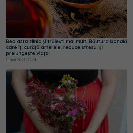
Bea asta zilnic și trăiești mai mult. Băutura banală
care îți curăță arterele, reduce stresul și
prelungește viața
11 mai 2025, 22:01