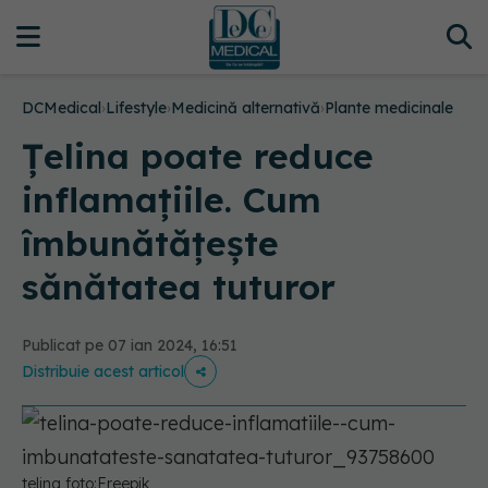
DCMedical
›
Lifestyle
›
Medicină alternativă
›
Plante medicinale
Țelina poate reduce
inflamațiile. Cum
îmbunătățește
sănătatea tuturor
Publicat pe 07 ian 2024, 16:51
Distribuie acest articol
telina foto:Freepik