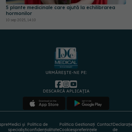
5 plante medicinale care ajută la echilibrarea
hormonilor
10 sep 2025, 14:10
URMĂREȘTE-NE PE:
DESCARCĂ APLICAȚIA
spre
Medici și
Politica de
Politica
Gestionați
Contact
Declarați
specialiști
confidențialitate
Cookies
preferințele
de