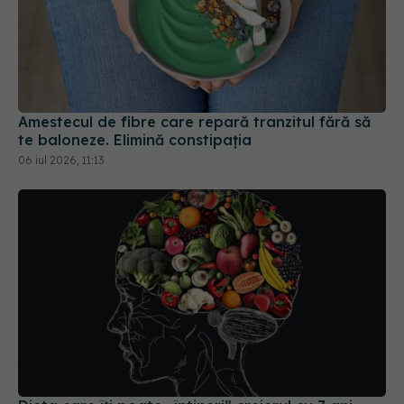
Amestecul de fibre care repară tranzitul fără să
te baloneze. Elimină constipația
06 iul 2026, 11:13
Dieta care îți poate „întineri” creierul cu 7 ani
19 iun 2026, 15:20