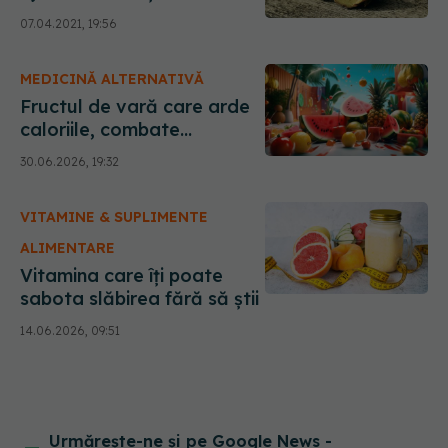
07.04.2021, 19:56
MEDICINĂ ALTERNATIVĂ
Fructul de vară care arde
caloriile, combate
inflamația și te ajută să
30.06.2026, 19:32
adormi mai repede
VITAMINE & SUPLIMENTE
ALIMENTARE
Vitamina care îți poate
sabota slăbirea fără să știi
14.06.2026, 09:51
Urmărește-ne și pe Google News -