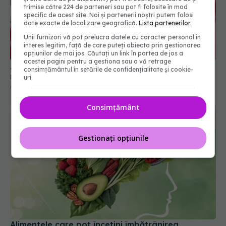
trimise către 224 de parteneri sau pot fi folosite în mod
specific de acest site. Noi și partenerii noștri putem folosi
Zahărul simplu care ar putea ajuta cancerul să se
date exacte de localizare geografică.
Lista partenerilor.
răspândească
Unii furnizori vă pot prelucra datele cu caracter personal în
04 aug 2026, 09:20
interes legitim, față de care puteți obiecta prin gestionarea
opțiunilor de mai jos. Căutați un link în partea de jos a
acestei pagini pentru a gestiona sau a vă retrage
consimțământul în setările de confidențialitate și cookie-
uri.
Consimțământ
Gestionați opțiunile
Alimentele care pot încetini îmbătrânirea
creierului. Detaliul care face diferența
28 iul 2026, 11:28