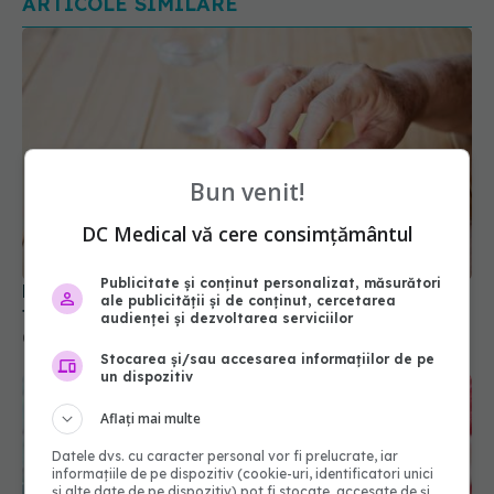
Multivitaminele luate zilnic, asociate cu o stare
Bun venit!
fizică mai bună la persoanele în vârstă
DC Medical vă cere consimțământul
05 aug 2026, 10:45
Publicitate și conținut personalizat, măsurători
ale publicității și de conținut, cercetarea
audienței și dezvoltarea serviciilor
Stocarea și/sau accesarea informațiilor de pe
un dispozitiv
Aflați mai multe
Datele dvs. cu caracter personal vor fi prelucrate, iar
informațiile de pe dispozitiv (cookie-uri, identificatori unici
și alte date de pe dispozitiv) pot fi stocate, accesate de și