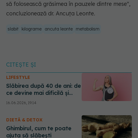
să folosească grăsimea în pauzele dintre mese"
,
concluzionează dr. Ancuța Leonte.
slabit
kilograme
ancuta leonte
metabolism
CITEȘTE ȘI
LIFESTYLE
Slăbirea după 40 de ani: de
ce devine mai dificilă și
cum poți pierde
16.06.2026, 19:14
kilogramele în plus în mod
eficient
DIETĂ & DETOX
Ghimbirul, cum te poate
ajuta să slăbești