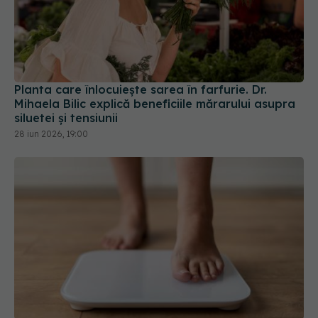
Planta care înlocuiește sarea în farfurie. Dr.
Mihaela Bilic explică beneficiile mărarului asupra
siluetei și tensiunii
28 iun 2026, 19:00
Sucurile dietetice îngrașă sau nu? Adevărul
despre îndulcitorii artificiali
26 iul 2026, 14:48