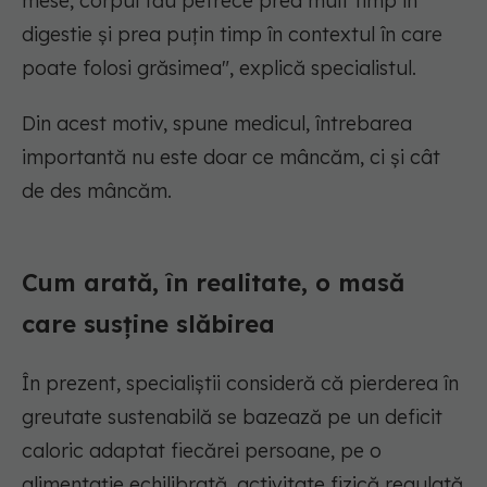
mese, corpul tău petrece prea mult timp în
digestie și prea puțin timp în contextul în care
poate folosi grăsimea",
explică specialistul.
Din acest motiv, spune medicul, întrebarea
importantă nu este doar ce mâncăm, ci și cât
de des mâncăm.
Cum arată, în realitate, o masă
care susține slăbirea
În prezent, specialiștii consideră că pierderea în
greutate sustenabilă se bazează pe un deficit
caloric adaptat fiecărei persoane, pe o
alimentație echilibrată, activitate fizică regulată