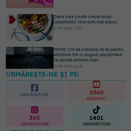
PNRR: 174 de milioane de lei pentru
sănătate într-o singură săptămână.
Ce spitale primesc bani
07.08.2026, 16:41
URMĂREȘTE-NE ȘI PE:
Ce spune culoarea ta preferată
despre vârsta pe care o ai. Care
este "codul cromatic" al generațiilor
6560
07.08.2026, 21:29
URMĂRITORI
ABONAȚI
365
1401
URMĂRITORI
URMĂRITORI
ARTICOLE SIMILARE