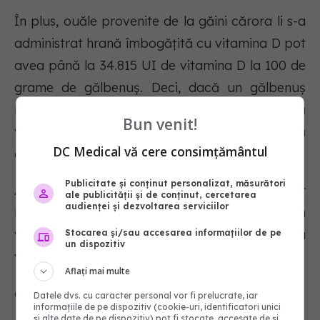
În plus, ouăle provenite de la găini cărora li s-a
administrat hrană îmbogățită cu vitamina D pot
avea până la 34.815 UI de vitamina D la 100 de
grame de gălbenuș. Deci, dacă un gălbenuș
reprezintă aproximativ 17 grame, înseamnă că
Bun venit!
veți obține aproximativ de 2,5 ori doza zilnică
DC Medical vă cere consimțământul
de vitamina D într-un singur ou.
Publicitate și conținut personalizat, măsurători
Alegerea ouălor, fie de la găini crescute în aer
ale publicității și de conținut, cercetarea
audienței și dezvoltarea serviciilor
liber, fie comercializate ca fiind bogate în
vitamina D, poate fi o modalitate excelentă de a
Stocarea și/sau accesarea informațiilor de pe
un dispozitiv
vă satisface necesarul zilnic.
Aflați mai multe
6. Ciuperci
Datele dvs. cu caracter personal vor fi prelucrate, iar
informațiile de pe dispozitiv (cookie-uri, identificatori unici
și alte date de pe dispozitiv) pot fi stocate, accesate de și