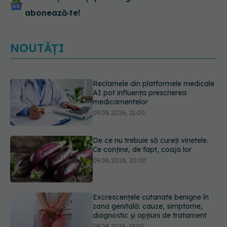
abonează‑te!
Reclamele din platformele medicale
AI pot influența prescrierea
medicamentelor
09.08.2026, 21:00
NOUTĂȚI
De ce nu trebuie să cureți vinetele.
Ce conține, de fapt, coaja lor
09.08.2026, 20:00
Excrescențele cutanate benigne în
zona genitală: cauze, simptome,
diagnostic și opțiuni de tratament
09.08.2026, 19:00
Guma de mestecat care a captat
93% din HPV. Rezultatele
promițătoare vin însă doar din
laborator
09.08.2026, 18:00