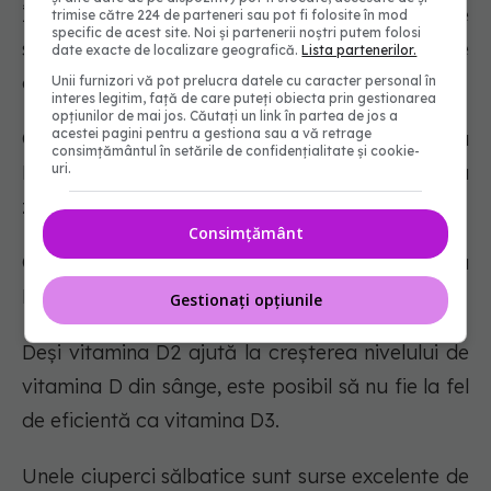
În afară de alimentele îmbogățite, ciupercile
trimise către 224 de parteneri sau pot fi folosite în mod
specific de acest site. Noi și partenerii noștri putem folosi
sunt singura sursă suficientă de vitamina D de
date exacte de localizare geografică.
Lista partenerilor.
origine non-animală.
Unii furnizori vă pot prelucra datele cu caracter personal în
interes legitim, față de care puteți obiecta prin gestionarea
opțiunilor de mai jos. Căutați un link în partea de jos a
acestei pagini pentru a gestiona sau a vă retrage
Ca și oamenii, ciupercile pot sintetiza vitamina
consimțământul în setările de confidențialitate și cookie-
uri.
D atunci când sunt expuse la lumina doza
zilnică recomandată.
Consimțământ
Cu toate acestea, ciupercile produc vitamina
D2, în timp ce animalele produc vitamina D3.
Gestionați opțiunile
Deși vitamina D2 ajută la creșterea nivelului de
vitamina D din sânge, este posibil să nu fie la fel
de eficientă ca vitamina D3.
Unele ciuperci sălbatice sunt surse excelente de