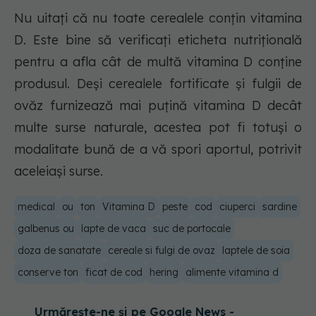
Nu uitați că nu toate cerealele conțin vitamina
D. Este bine să verificați eticheta nutrițională
pentru a afla cât de multă vitamina D conține
produsul. Deși cerealele fortificate și fulgii de
ovăz furnizează mai puțină vitamina D decât
multe surse naturale, acestea pot fi totuși o
modalitate bună de a vă spori aportul, potrivit
aceleiași surse.
medical
ou
ton
Vitamina D
peste
cod
ciuperci
sardine
galbenus ou
lapte de vaca
suc de portocale
doza de sanatate
cereale si fulgi de ovaz
laptele de soia
conserve ton
ficat de cod
hering
alimente vitamina d
Urmărește-ne și pe Google News -