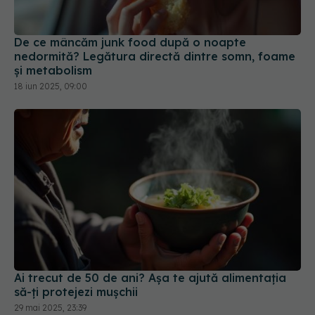
De ce mâncăm junk food după o noapte
nedormită? Legătura directă dintre somn, foame
și metabolism
18 iun 2025, 09:00
Ai trecut de 50 de ani? Așa te ajută alimentația
să-ți protejezi mușchii
29 mai 2025, 23:39