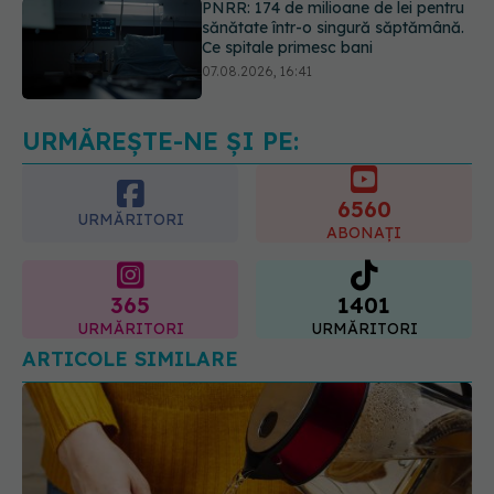
Ce spune culoarea ta preferată
despre vârsta pe care o ai. Care
este "codul cromatic" al generațiilor
07.08.2026, 21:29
URMĂREȘTE-NE ȘI PE:
6560
URMĂRITORI
ABONAȚI
365
1401
URMĂRITORI
URMĂRITORI
ARTICOLE SIMILARE