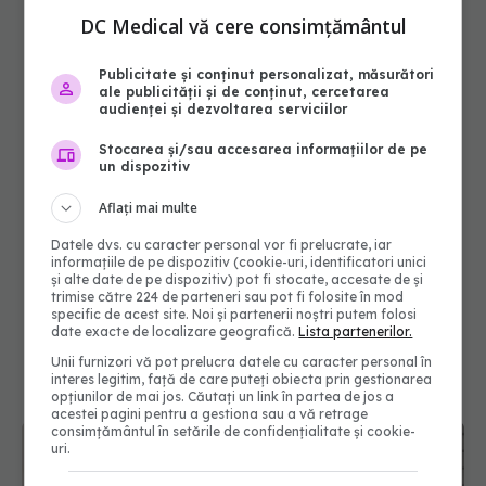
DC Medical vă cere consimțământul
Publicitate și conținut personalizat, măsurători
ale publicității și de conținut, cercetarea
audienței și dezvoltarea serviciilor
Stocarea și/sau accesarea informațiilor de pe
un dispozitiv
Aflați mai multe
Datele dvs. cu caracter personal vor fi prelucrate, iar
informațiile de pe dispozitiv (cookie-uri, identificatori unici
și alte date de pe dispozitiv) pot fi stocate, accesate de și
trimise către 224 de parteneri sau pot fi folosite în mod
specific de acest site. Noi și partenerii noștri putem folosi
date exacte de localizare geografică.
Lista partenerilor.
Unii furnizori vă pot prelucra datele cu caracter personal în
interes legitim, față de care puteți obiecta prin gestionarea
opțiunilor de mai jos. Căutați un link în partea de jos a
acestei pagini pentru a gestiona sau a vă retrage
consimțământul în setările de confidențialitate și cookie-
uri.