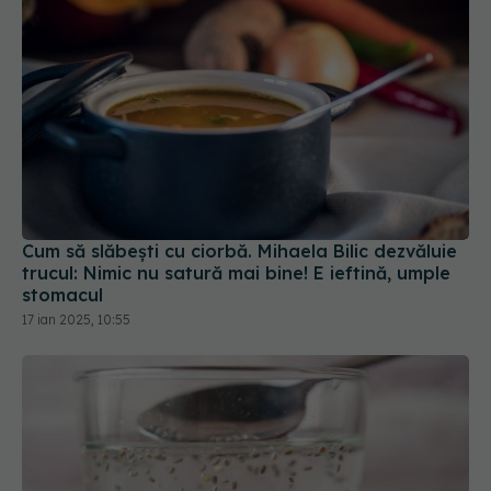
Cum să slăbești cu ciorbă. Mihaela Bilic dezvăluie
trucul: Nimic nu satură mai bine! E ieftină, umple
stomacul
17 ian 2025, 10:55