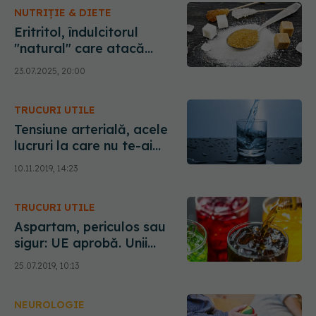
NUTRIȚIE & DIETE
Eritritol, îndulcitorul
"natural" care atacă
creierul. Crește riscul de
23.07.2025, 20:00
AVC și infarct
TRUCURI UTILE
Tensiune arterială, acele
lucruri la care nu te-ai
gândit că o cresc
10.11.2019, 14:23
TRUCURI UTILE
Aspartam, periculos sau
sigur: UE aprobă. Unii
cercetători dezaprobă
25.07.2019, 10:13
NEUROLOGIE