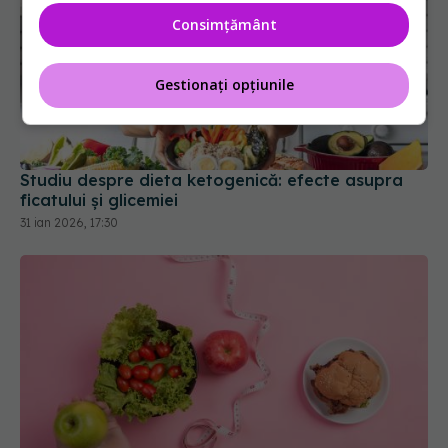
Consimțământ
Gestionați opțiunile
Studiu despre dieta ketogenică: efecte asupra
ficatului și glicemiei
31 ian 2026, 17:30