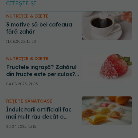
CITEȘTE ȘI
NUTRIȚIE & DIETE
3 motive să bei cafeaua
fără zahăr
11.08.2025, 15:20
NUTRIȚIE & DIETE
Fructele îngrașă? Zahărul
din fructe este periculos?
Răspunsul te va surprinde
04.08.2025, 21:03
REȚETE SĂNĂTOASE
Îndulcitorii artificiali fac
mai mult rău decât o
prăjitură întreagă. Cea mai
20.04.2025, 13:15
sigură variantă pentru un
dulce "nevinovat"