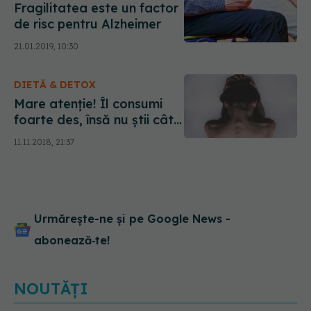
Fragilitatea este un factor
de risc pentru Alzheimer
21.01.2019, 10:30
DIETĂ & DETOX
Mare atenție! Îl consumi
foarte des, însă nu știi cât
de dăunător este
11.11.2018, 21:37
Urmărește-ne și pe Google News -
abonează‑te!
NOUTĂȚI