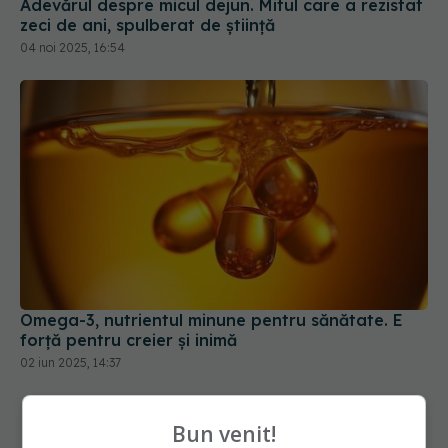
Adevărul despre micul dejun. Mitul care a rezistat
zeci de ani, spulberat de știință
04 noi 2025, 16:54
Omega-3, nutrientul minune pentru sănătate. E
forță pentru creier și inimă
02 iun 2025, 14:37
Bun venit!