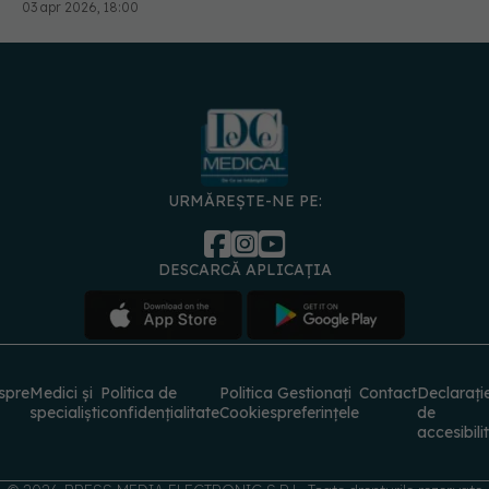
03 apr 2026, 18:00
URMĂREȘTE-NE PE:
DESCARCĂ APLICAȚIA
spre
Medici și
Politica de
Politica
Gestionați
Contact
Declarați
specialiști
confidențialitate
Cookies
preferințele
de
accesibili